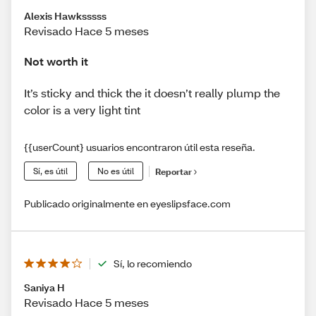
Alexis Hawksssss
Revisado Hace 5 meses
Not worth it
It’s sticky and thick the it doesn’t really plump the
color is a very light tint
{{userCount} usuarios encontraron útil esta reseña.
Sí, es útil
No es útil
Reportar
Publicado originalmente en eyeslipsface.com
Sí, lo recomiendo
Saniya H
Revisado Hace 5 meses