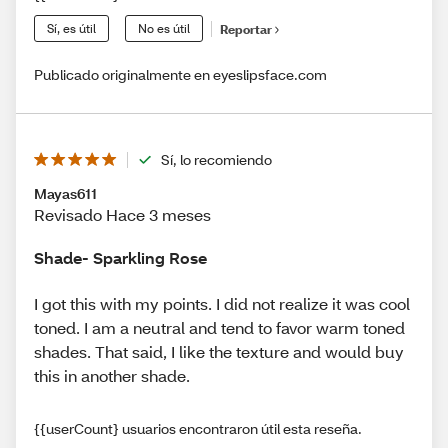
Sí, es útil
No es útil
Reportar
Publicado originalmente en eyeslipsface.com
Sí, lo recomiendo
Mayas611
Revisado Hace 3 meses
Shade- Sparkling Rose
I got this with my points. I did not realize it was cool
toned. I am a neutral and tend to favor warm toned
shades. That said, I like the texture and would buy
this in another shade.
{{userCount} usuarios encontraron útil esta reseña.