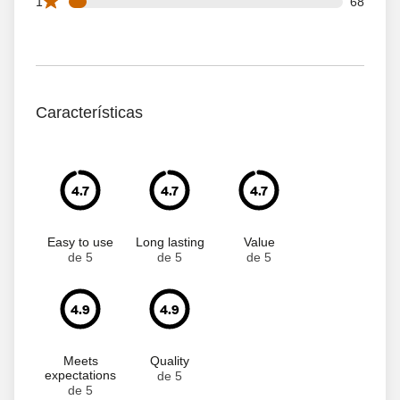
68 1 star reviews out of 1058 reviews
1
68
Características
4.7
4.7
4.7
Easy to use
Long lasting
Value
de 5
de 5
de 5
4.9
4.9
Meets
Quality
expectations
de 5
de 5