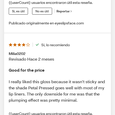
{{userCount} usuarios encontraron útil esta reseña.
Sí, es útil
No es útil
Reportar
Publicado originalmente en eyeslipsface.com
Sí, lo recomiendo
Milia0202
Revisado Hace 2 meses
Good for the price
I really liked this gloss because it wasn’t sticky and
the shade Petal Pressed goes well with most of my
lip liners. The only downside for me was that the
plumping effect was pretty minimal.
{{userCount} usuarios encontraron útil esta reseña.