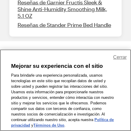
Reseñas de Garnier Fructis Sleek &
Shine Anti-Humidity Smoothing Milk,
5.1 OZ
Reseñas de Stander Prime Bed Handle
Share Feedback
Cerrar
Mejorar su experiencia con el sitio
1-800-679-9691
|
Contáctenos
|
Términos de Uso
|
Accesibilidad
|
Para brindarle una experiencia personalizada, usamos
tecnologías en este sitio que recopilan datos de usted y
Política de Privacidad
|
WA Privacy Policy
|
Mapa del sitio
|
sobre usted y pueden registrar las interacciones del sitio.
Zona de Bienestar
|
© 1999 - 2026 CVS.com
Usamos esta información para proporcionarle nuestros
productos y servicios, entender cómo interactúa con nuestro
sitio y mejorar los servicios que le ofrecemos. Podemos
compartir sus datos con terceros de confianza, como
nuestros socios de comercialización e investigación. Al
continuar utilizando nuestro sitio, acepta nuestra
Política de
privacidad
y
Términos de Uso
.