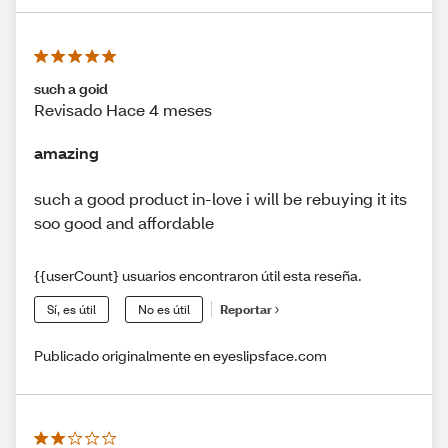
such a goid
Revisado Hace 4 meses
amazing
such a good product in-love i will be rebuying it its
soo good and affordable
{{userCount} usuarios encontraron útil esta reseña.
Sí, es útil
No es útil
Reportar
Publicado originalmente en eyeslipsface.com