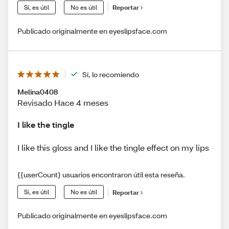
Sí, es útil
No es útil
Reportar
Publicado originalmente en eyeslipsface.com
Sí, lo recomiendo
Melina0408
Revisado Hace 4 meses
I like the tingle
I like this gloss and I like the tingle effect on my lips
{{userCount} usuarios encontraron útil esta reseña.
Sí, es útil
No es útil
Reportar
Publicado originalmente en eyeslipsface.com