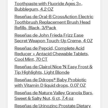
Toothpaste with Fluoride Ages 3+,
Bubblegum, 4.2 OZ
Reseñas de Oral-B CrossAction Electric
Toothbrush Replacement Brush Head
Refills, Black, 3/Pack
Reseñas de John Frieda Frizz Ease
Secret Weapon Touch-Up Creme, 4 OZ
Reseñas de Pepcid, Complete Acid
Reducer + Antacid Chewable Tablets,
Cool Mint, 70 CT
Reseñas de Clairol Nice 'N Easy Frost &
Tip Highlights, Light Blonde
Reseñas de Ddrops® Baby Probiotic
with Vitamin D liquid drops, 0.07 OZ
Reseñas de Nature Valley Granola Bars,
Sweet & Salty Nut, 6 ct, 7.4 oz
Reseñas de Urinozinc Prostate Dietary