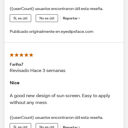
{{userCount} usuarios encontraron útil esta reseña.
Sí, es útil
No es útil
Reportar
Publicado originalmente en eyeslipsface.com
Fariha7
Revisado Hace 3 semanas
Nice
A good new design of sun screen. Easy to apply
without any mess
{{userCount} usuarios encontraron útil esta reseña.
Sí, es útil
No es útil
Reportar