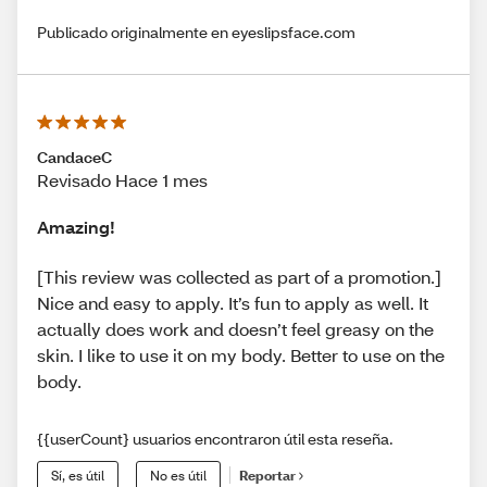
Publicado originalmente en eyeslipsface.com
CandaceC
Revisado Hace 1 mes
Amazing!
[This review was collected as part of a promotion.]
Nice and easy to apply. It’s fun to apply as well. It
actually does work and doesn’t feel greasy on the
skin. I like to use it on my body. Better to use on the
body.
{{userCount} usuarios encontraron útil esta reseña.
Sí, es útil
No es útil
Reportar