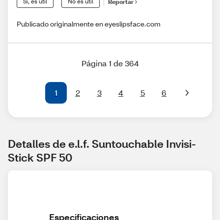
Sí, es útil
No es útil
Reportar
Publicado originalmente en eyeslipsface.com
Página 1 de 364
1
2
3
4
5
6
Detalles de e.l.f. Suntouchable Invisi-
Stick SPF 50
Especificaciones