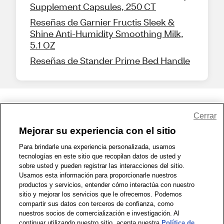
Supplement Capsules, 250 CT
Reseñas de Garnier Fructis Sleek &
Shine Anti-Humidity Smoothing Milk,
5.1 OZ
Reseñas de Stander Prime Bed Handle
Share Feedback
Cerrar
Mejorar su experiencia con el sitio
1-800-679-9691
|
Contáctenos
|
Términos de Uso
|
Accesibilidad
|
Para brindarle una experiencia personalizada, usamos
tecnologías en este sitio que recopilan datos de usted y
Política de Privacidad
|
WA Privacy Policy
|
Mapa del sitio
|
sobre usted y pueden registrar las interacciones del sitio.
Zona de Bienestar
|
© 1999 - 2026 CVS.com
Usamos esta información para proporcionarle nuestros
productos y servicios, entender cómo interactúa con nuestro
sitio y mejorar los servicios que le ofrecemos. Podemos
compartir sus datos con terceros de confianza, como
nuestros socios de comercialización e investigación. Al
continuar utilizando nuestro sitio, acepta nuestra
Política de