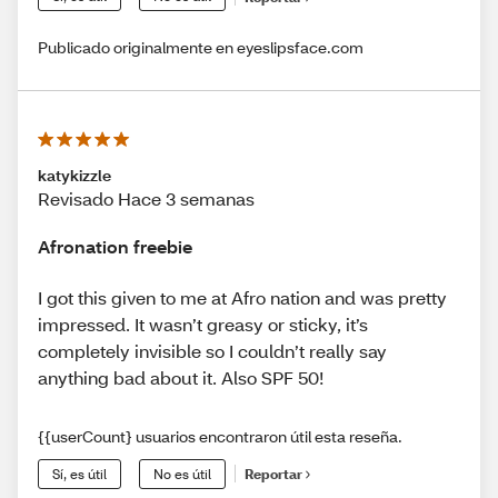
Publicado originalmente en eyeslipsface.com
katykizzle
Revisado Hace 3 semanas
Afronation freebie
I got this given to me at Afro nation and was pretty
impressed. It wasn’t greasy or sticky, it’s
completely invisible so I couldn’t really say
anything bad about it. Also SPF 50!
{{userCount} usuarios encontraron útil esta reseña.
Sí, es útil
No es útil
Reportar