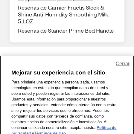
Reseñas de Garnier Fructis Sleek &
Shine Anti-Humidity Smoothing Milk,
5.1 OZ
Reseñas de Stander Prime Bed Handle
Share Feedback
Cerrar
Mejorar su experiencia con el sitio
1-800-679-9691
|
Contáctenos
|
Términos de Uso
|
Accesibilidad
|
Para brindarle una experiencia personalizada, usamos
tecnologías en este sitio que recopilan datos de usted y
Política de Privacidad
|
WA Privacy Policy
|
Mapa del sitio
|
sobre usted y pueden registrar las interacciones del sitio.
Zona de Bienestar
|
© 1999 - 2026 CVS.com
Usamos esta información para proporcionarle nuestros
productos y servicios, entender cómo interactúa con nuestro
sitio y mejorar los servicios que le ofrecemos. Podemos
compartir sus datos con terceros de confianza, como
nuestros socios de comercialización e investigación. Al
continuar utilizando nuestro sitio, acepta nuestra
Política de
privacidad
y
Términos de Uso
.