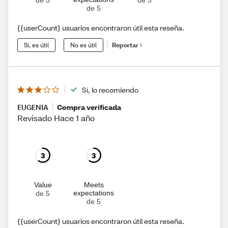
de 5
{{userCount} usuarios encontraron útil esta reseña.
Sí, es útil
No es útil
Reportar
Sí, lo recomiendo
EUGENIA
Compra verificada
Revisado Hace 1 año
3
3
Value
Meets
expectations
de 5
de 5
{{userCount} usuarios encontraron útil esta reseña.