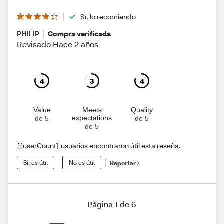
Sí, lo recomiendo
PHILIP
Compra verificada
Revisado Hace 2 años
4
3
4
Value
Meets
Quality
expectations
de 5
de 5
de 5
{{userCount} usuarios encontraron útil esta reseña.
Sí, es útil
No es útil
Reportar
Página 1 de 6