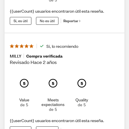
{{userCount} usuarios encontraron útil esta reseña.
Sí, es útil
No es útil
Reportar
Sí, lo recomiendo
MILLY
Compra verificada
Revisado Hace 2 años
5
5
5
Value
Meets
Quality
expectations
de 5
de 5
de 5
{{userCount} usuarios encontraron útil esta reseña.