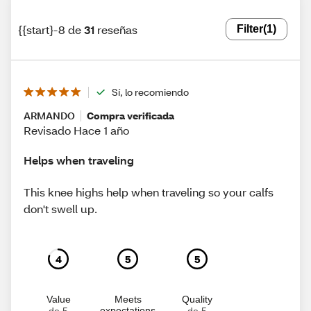
{{start}-8 de
31
reseñas
Filter
(1)
Sí, lo recomiendo
ARMANDO
Compra verificada
Revisado Hace 1 año
Helps when traveling
This knee highs help when traveling so your calfs
don't swell up.
4
5
5
Value
Meets
Quality
expectations
de 5
de 5