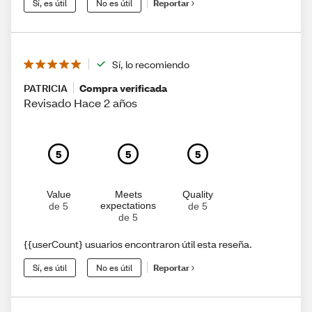
Sí, es útil
No es útil
Reportar
Sí, lo recomiendo
PATRICIA
Compra verificada
Revisado Hace 2 años
5
5
5
Value
Meets
Quality
expectations
de 5
de 5
de 5
{{userCount} usuarios encontraron útil esta reseña.
Sí, es útil
No es útil
Reportar