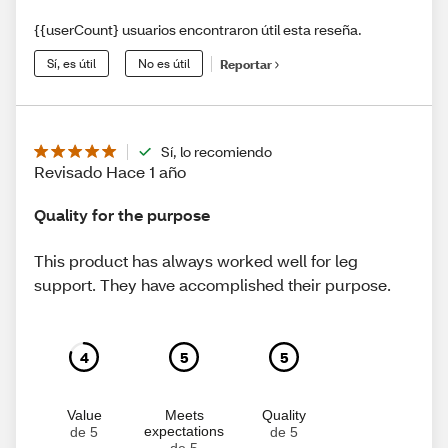
{{userCount} usuarios encontraron útil esta reseña.
Sí, es útil
No es útil
Reportar
Sí, lo recomiendo
Revisado Hace 1 año
Quality for the purpose
This product has always worked well for leg
support. They have accomplished their purpose.
4
5
5
Value
Meets
Quality
expectations
de 5
de 5
de 5