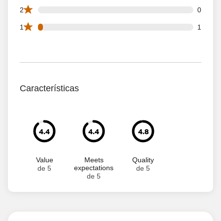
0 2 star reviews out of 31 reviews
2
0
1 1 star reviews out of 31 reviews
1
1
Características
4.4
4.4
4.8
Value
Meets
Quality
expectations
de 5
de 5
de 5