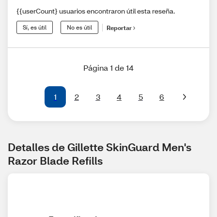
{{userCount} usuarios encontraron útil esta reseña.
Sí, es útil
No es útil
Reportar
Página 1 de 14
1
2
3
4
5
6
Detalles de Gillette SkinGuard Men's 
Razor Blade Refills