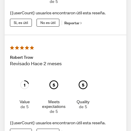
de 5
{{userCount} usuarios encontraron útil esta reseña.
Sí, es útil
No es útil
Reportar
Robert Trow
Revisado Hace 2 meses
1
5
5
Value
Meets
Quality
expectations
de 5
de 5
de 5
{{userCount} usuarios encontraron útil esta reseña.