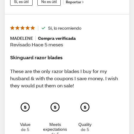
Sí, es útil
No es útil
Reportar
Sí, lo recomiendo
MADELENE
Compra verificada
Revisado Hace 5 meses
Skinguard razor blades
These are the only razor blades I buy for my
husband & with the coupons I save money. I wish
they would put them on sale!
5
5
5
Value
Meets
Quality
expectations
de 5
de 5