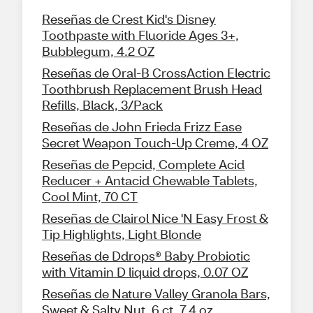
Reseñas de Crest Kid's Disney
Toothpaste with Fluoride Ages 3+,
Bubblegum, 4.2 OZ
Reseñas de Oral-B CrossAction Electric
Toothbrush Replacement Brush Head
Refills, Black, 3/Pack
Reseñas de John Frieda Frizz Ease
Secret Weapon Touch-Up Creme, 4 OZ
Reseñas de Pepcid, Complete Acid
Reducer + Antacid Chewable Tablets,
Cool Mint, 70 CT
Reseñas de Clairol Nice 'N Easy Frost &
Tip Highlights, Light Blonde
Reseñas de Ddrops® Baby Probiotic
with Vitamin D liquid drops, 0.07 OZ
Reseñas de Nature Valley Granola Bars,
Sweet & Salty Nut, 6 ct, 7.4 oz