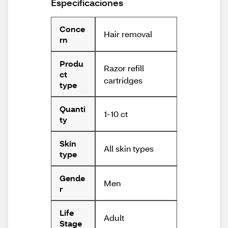
Especificaciones
Conce
Hair removal
rn
Produ
Razor refill
ct
cartridges
type
Quanti
1-10 ct
ty
Skin
All skin types
type
Gende
Men
r
Life
Adult
Stage