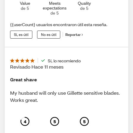
Value
Meets
Quality
expectations
de 5
de 5
de 5
{{userCount} usuarios encontraron útil esta reseña.
Sí, es útil
No es útil
Reportar
Sí, lo recomiendo
Revisado Hace 11 meses
Great shave
My husband will only use Gillette sensitive blades.
Works great.
4
5
5