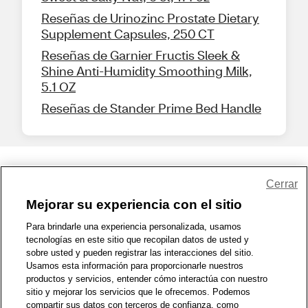
Reseñas de Urinozinc Prostate Dietary
Supplement Capsules, 250 CT
Reseñas de Garnier Fructis Sleek &
Shine Anti-Humidity Smoothing Milk,
5.1 OZ
Reseñas de Stander Prime Bed Handle
Share Feedback
Cerrar
Mejorar su experiencia con el sitio
1-800-679-9691
|
Contáctenos
|
Términos de Uso
|
Accesibilidad
|
Para brindarle una experiencia personalizada, usamos
tecnologías en este sitio que recopilan datos de usted y
Política de Privacidad
|
WA Privacy Policy
|
Mapa del sitio
|
sobre usted y pueden registrar las interacciones del sitio.
Zona de Bienestar
|
© 1999 - 2026 CVS.com
Usamos esta información para proporcionarle nuestros
productos y servicios, entender cómo interactúa con nuestro
sitio y mejorar los servicios que le ofrecemos. Podemos
compartir sus datos con terceros de confianza, como