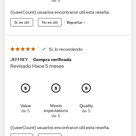
de 5
{{userCount} usuarios encontraron útil esta reseña.
Sí, es útil
No es útil
Reportar
Sí, lo recomiendo
JEFFREY
Compra verificada
Revisado Hace 5 meses
5
5
5
Value
Meets
Quality
expectations
de 5
de 5
de 5
{{userCount} usuarios encontraron útil esta reseña.