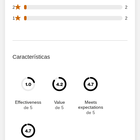
2 2 star reviews out of 80 reviews
2
2
2 1 star reviews out of 80 reviews
1
2
Características
1.0
4.2
4.7
Effectiveness
Value
Meets
expectations
de 5
de 5
de 5
4.7