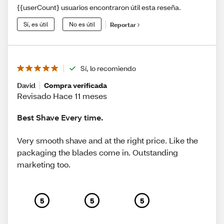
{{userCount} usuarios encontraron útil esta reseña.
Sí, es útil
No es útil
Reportar
Sí, lo recomiendo
David
Compra verificada
Revisado Hace 11 meses
Best Shave Every time.
Very smooth shave and at the right price. Like the
packaging the blades come in. Outstanding
marketing too.
5
5
5