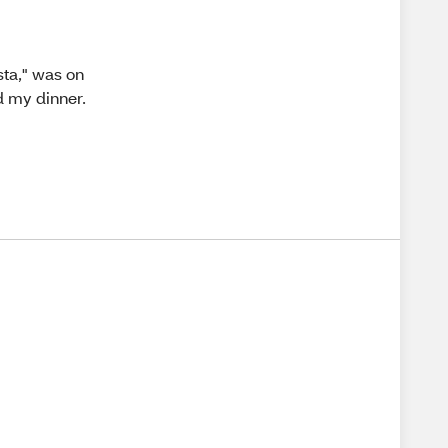
sta," was on
ad my dinner.