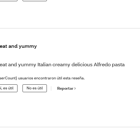
eat and yummy
eat and yummy Italian creamy delicious Alfredo pasta
serCount} usuarios encontraron útil esta reseña.
í, es útil
No es útil
Reportar