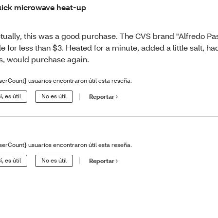
ick microwave heat-up
tually, this was a good purchase. The CVS brand "Alfredo Pa
le for less than $3. Heated for a minute, added a little salt, h
s, would purchase again.
serCount} usuarios encontraron útil esta reseña.
í, es útil
No es útil
Reportar
serCount} usuarios encontraron útil esta reseña.
í, es útil
No es útil
Reportar