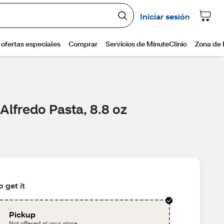
Alfredo Pasta, 8.8 oz
 get it
Pickup
Not offered at your store