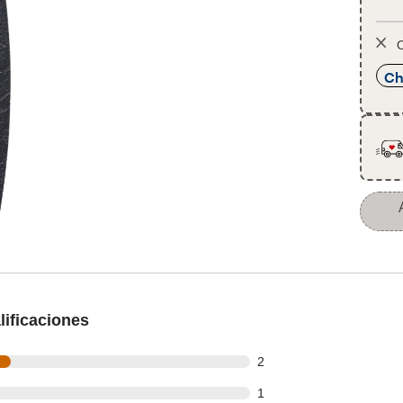
O
Ch
ificaciones
t of 7 reviews
2
t of 7 reviews
1