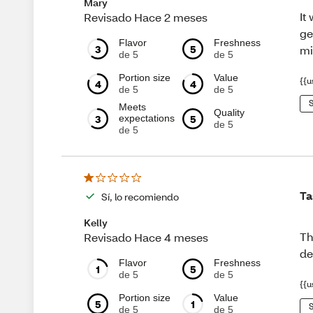
Mary
It
Revisado Hace 2 meses
ge
Flavor
Freshness
3
5
mi
de 5
de 5
Portion size
Value
{{u
4
4
de 5
de 5
S
Meets
Quality
3
5
expectations
de 5
de 5
Ta
Sí, lo recomiendo
Kelly
Th
Revisado Hace 4 meses
de
Flavor
Freshness
1
5
de 5
de 5
{{u
Portion size
Value
5
1
S
de 5
de 5