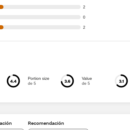
t of 7 reviews
2
t of 7 reviews
0
t of 7 reviews
2
Portion size
Value
4.4
3.6
3.1
de 5
de 5
cación
Recomendación