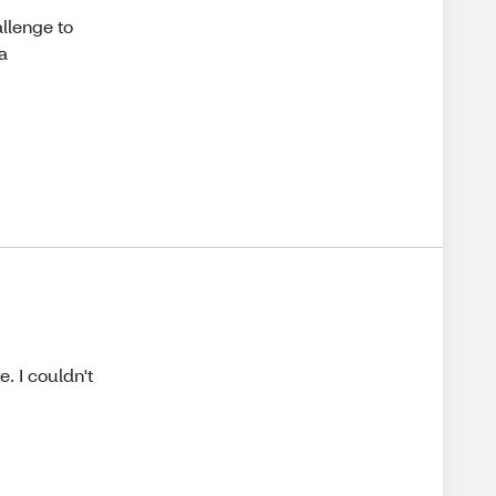
allenge to
 a
. I couldn't