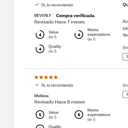
Qu
Sí, lo recomiendo
Compra verificada
BEVERLY
Ac
Revisado Hace 7 meses
sa
Meets
Value
4
4
Ye
expectations
de 5
de 5
Quality
{{u
4
de 5
S
Sí, lo recomiendo
{{u
S
Melissa
Revisado Hace 8 meses
Meets
Value
5
5
expectations
de 5
de 5
Quality