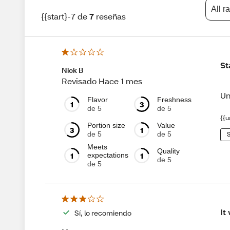
All r
{{start}-7 de
7
reseñas
St
Nick B
Revisado Hace 1 mes
Un
Flavor
Freshness
1
3
de 5
de 5
{{u
Portion size
Value
3
1
de 5
de 5
S
Meets
Quality
1
1
expectations
de 5
de 5
It
Sí, lo recomiendo