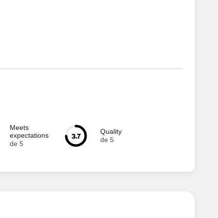
Meets
Quality
3.7
expectations
de 5
de 5