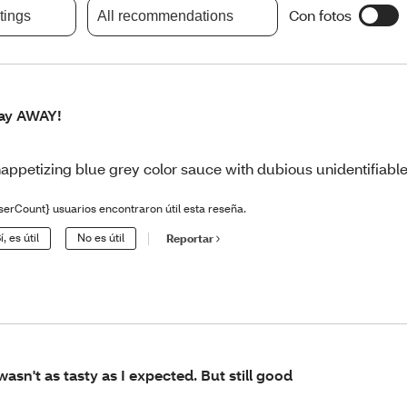
Con fotos
atings
All recommendations
ay AWAY!
appetizing blue grey color sauce with dubious unidentifiable 
serCount} usuarios encontraron útil esta reseña.
í, es útil
No es útil
Reportar
 wasn't as tasty as I expected. But still good