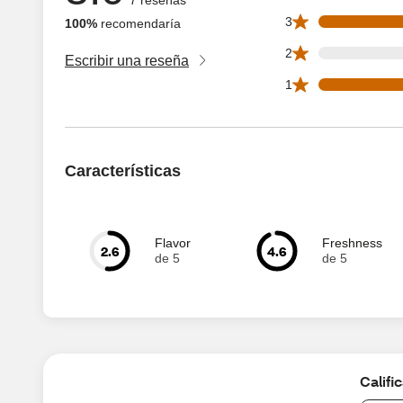
2 3 star reviews ou
3
100%
recomendaría
0 2 star reviews ou
2
Escribir una reseña
2 1 star reviews ou
1
Características
Flavor
Freshness
2.6
4.6
de 5
de 5
Califi