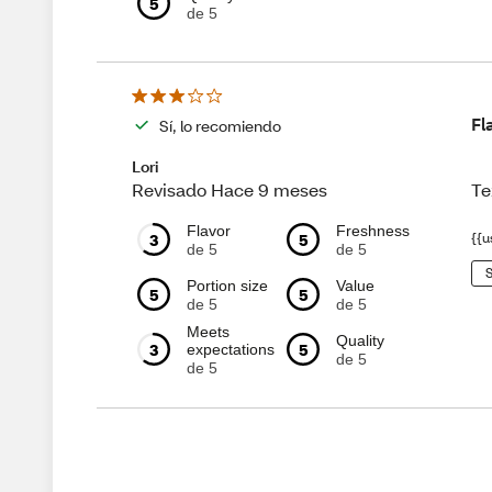
5
de 5
Fl
Sí, lo recomiendo
Lori
Te
Revisado Hace 9 meses
Flavor
Freshness
3
5
{{u
de 5
de 5
S
Portion size
Value
5
5
de 5
de 5
Meets
Quality
3
5
expectations
de 5
de 5