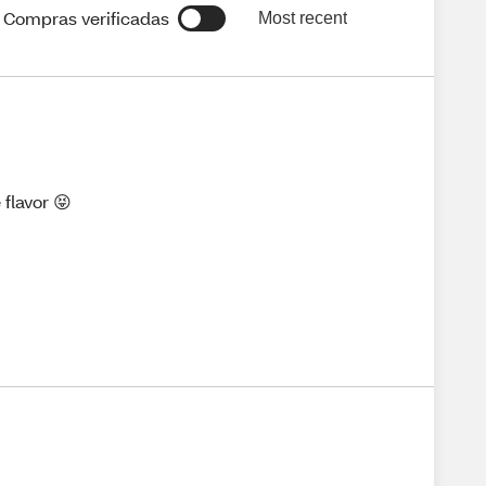
Compras verificadas
Most recent
flavor 😝