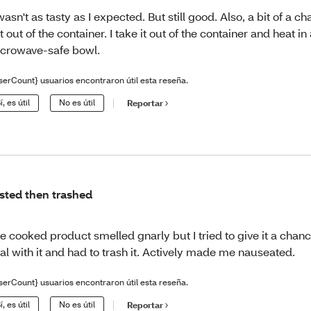
 wasn't as tasty as I expected. But still good. Also, a bit of a ch
t out of the container. I take it out of the container and heat in
crowave-safe bowl.
serCount} usuarios encontraron útil esta reseña.
í, es útil
No es útil
Reportar
sted then trashed
e cooked product smelled gnarly but I tried to give it a chance
al with it and had to trash it. Actively made me nauseated.
serCount} usuarios encontraron útil esta reseña.
í, es útil
No es útil
Reportar