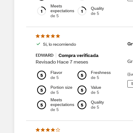
Meets
Quality
1
1
expectations
de 5
de 5
Gr
Sí, lo recomiendo
Compra verificada
EDWARD
Gr
Revisado Hace 7 meses
Flavor
Freshness
{{u
5
5
de 5
de 5
S
Portion size
Value
5
5
de 5
de 5
Meets
Quality
5
5
expectations
de 5
de 5