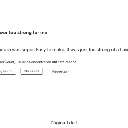
avor too strong for me
xture was super. Easy to make. It was just too strong of a flav
serCount} usuarios encontraron útil esta reseña.
í, es útil
No es útil
Reportar
Página 1 de 1