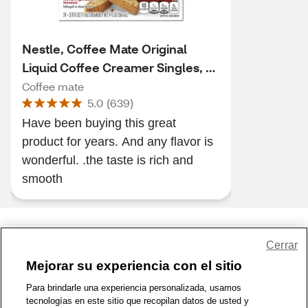
Nestle, Coffee Mate Original
Liquid Coffee Creamer Singles, 24
Count
Coffee mate
5.0
(
639
)
Have been buying this great
product for years. And any flavor is
wonderful. .the taste is rich and
smooth
Share Feedback
Cerrar
Mejorar su experiencia con el sitio
1-800-679-9691
|
Contáctenos
|
Términos de Uso
|
Accesibilidad
|
Para brindarle una experiencia personalizada, usamos
tecnologías en este sitio que recopilan datos de usted y
Política de Privacidad
|
WA Privacy Policy
|
Mapa del sitio
|