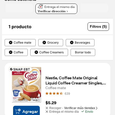
Entrega el mismo día
Verificar dirección
1 producto
Filtros (5)
Coffee mate
Grocery
Beverages
Coffee
Coffee Creamers
Borrar todo
Nestle, Coffee Mate Original 
Liquid Coffee Creamer Singles, 
24 Count
Coffee mate
639
$5.29
Recoger -
Verificar más tiendas
Agregar
Entrega el mismo día
Envío