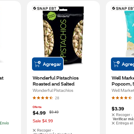
Agregar
Agre
t 
Wonderful Pistachios 
Well Mark
Roasted and Salted
Popcorn, 
Wonderful Pistachios
Well Marke
28
Oferta
$3.39
W
$4.99
$9.49
Recoger -
a
Verificar má
s
Sale $4.99
Envío
Entrega el
Recoger -