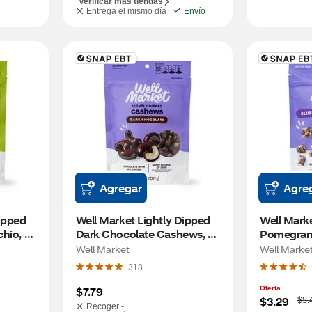
Verificar más tiendas
Entrega el mismo día
Envío
Agregar
Agre
ipped 
Well Market Lightly Dipped 
Well Marke
hio, 8 
Dark Chocolate Cashews, 8 
Pomegranat
oz
3 oz
Well Market
Well Marke
318
$7.79
Oferta
W
$3.29
$5.
Recoger -
a