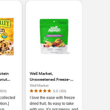
otein
Well Market,
anut
Unsweetened Freeze-
colate
Dried Deluxe Mixed Fruit,
Well Market
1 oz
(
501
)
5.0
(
151
)
collected
I love the ease with freeze
tion.]
dried fruit. Its easy to take
ous.
with you, it’s not messy, and