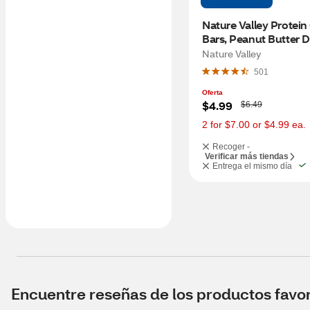
Nature Valley Protein
Bars, Peanut Butter D
Chocolate
Nature Valley
501
Oferta
W
$4.99
$6.49
a
s
2 for $7.00 or $4.99 ea.
Recoger -
Verificar más tiendas
Entrega el mismo día
Encuentre reseñas de los productos favori