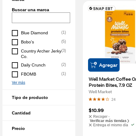
Buscar una marca
(
1
)
Blue Diamond
(
5
)
Bobo's
(
3
)
Country Archer Jerky 
Co.
Agregar
(
2
)
Daily Crunch
(
1
)
FBOMB
Well Market Coffee Oa
Ver más
Protein Bites, 7.9 OZ
Well Market
Tipo de producto
24
$10.99
Cantidad
Recoger -
Verificar más tiendas
Entrega el mismo día
Precio