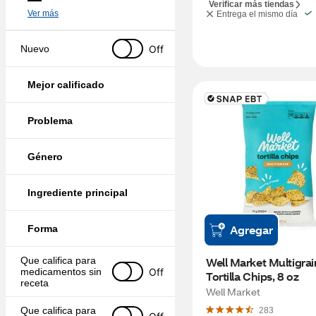
Verificar más tiendas
Ver más
Entrega el mismo día
Off
Nuevo
Mejor calificado
Problema
Género
Ingrediente principal
Agregar
Forma
Que califica para 
Well Market Multigrain
Off
medicamentos sin 
Tortilla Chips, 8 oz
receta
Well Market
Que califica para 
283