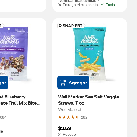
Verificar más tiendas
Entrega el mismo día
Envío
gar
Agregar
t Blueberry 
Well Market Sea Salt Veggie 
e Trail Mix Bites, 
Straws, 7 oz
t
Well Market
684
282
$3.59
49
Recoger -