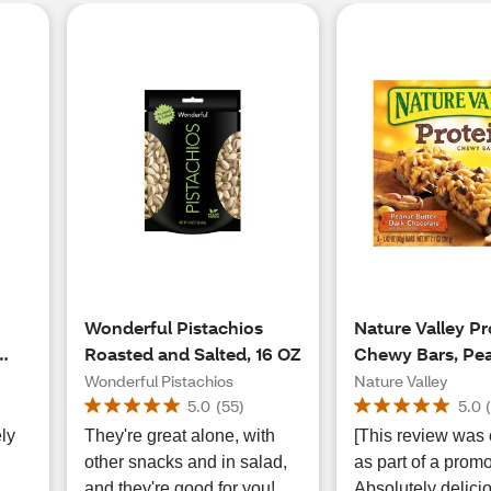
Wonderful Pistachios
Nature Valley Pr
Roasted and Salted, 16 OZ
Chewy Bars, Pe
Butter Dark Cho
Wonderful Pistachios
Nature Valley
5.0
(
55
)
5.0
ly
They're great alone, with
[This review was 
other snacks and in salad,
as part of a promo
and they're good for you!
Absolutely delici