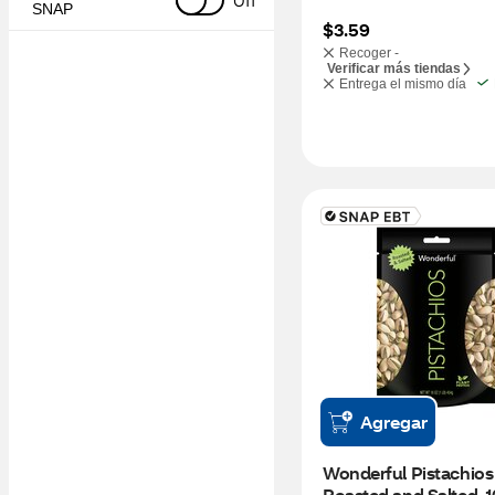
Off
SNAP
$3.59
Recoger -
Verificar más tiendas
Entrega el mismo día
Agregar
Wonderful Pistachios 
Roasted and Salted, 