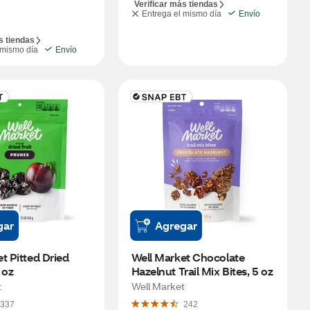
Verificar más tiendas
Entrega el mismo día
Envío
s tiendas
 mismo día
Envío
gar
Agregar
t Pitted Dried 
Well Market Chocolate 
 oz
Hazelnut Trail Mix Bites, 5 oz
t
Well Market
337
242