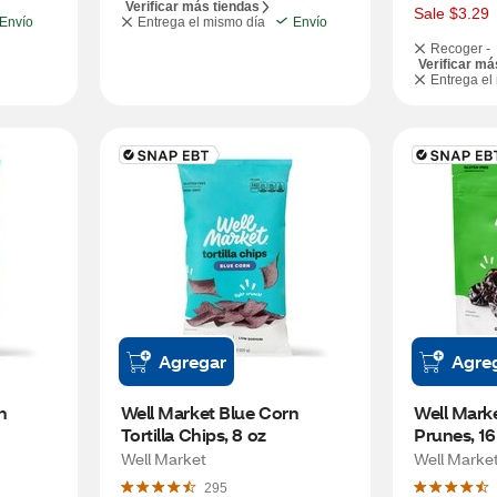
Verificar más tiendas
s
Sale $3.29
Envío
Entrega el mismo día
Envío
Recoger -
Verificar má
Entrega el
Agregar
Agre
 
Well Market Blue Corn 
Well Marke
Tortilla Chips, 8 oz
Prunes, 16
Well Market
Well Marke
295