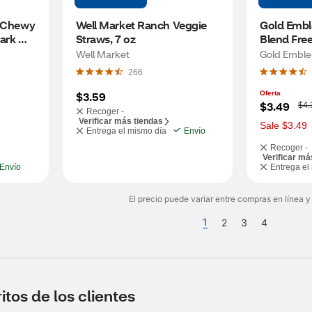
 Chewy 
Well Market Ranch Veggie 
Gold Embl
ark 
Straws, 7 oz
Blend Free
Crisps, 1 o
Well Market
Gold Embl
266
$3.59
Oferta
W
$3.49
$4.
Recoger -
a
Verificar más tiendas
s
Sale $3.49
Entrega el mismo día
Envío
Recoger -
Verificar má
Envío
Entrega el
El precio puede variar entre compras en línea y
1
2
3
4
tos de los clientes