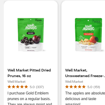
Well Market Pitted Dried
Well Market,
Prunes, 16 oz
Unsweetened Freeze-
Dried Fuji Apples, 1 oz
Well Market
Well Market
5.0
(
337
)
5.0
(
151
)
I purchase Gold Emblem
The apples are absolute
prunes on a regular basis.
delicious and taste
They are always moist and
amazing!