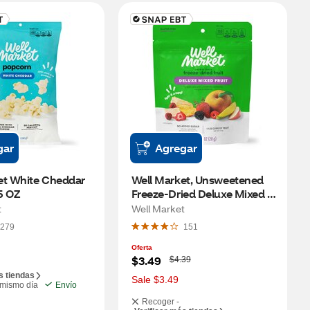
gar
Agregar
et White Cheddar 
Well Market, Unsweetened 
5 OZ
Freeze-Dried Deluxe Mixed 
Fruit, 1 oz
t
Well Market
279
151
Oferta
W
$3.49
$4.39
a
s tiendas
s
Sale $3.49
 mismo día
Envío
Recoger -