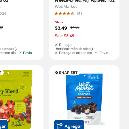
t
Well Market
234
151
Oferta
W
$3.49
29
$4.39
a
s
Sale $3.49
Recoger -
s tiendas
Verificar más tiendas
 mismo día
Envío
Entrega el mismo día
Envío
gar
Agregar