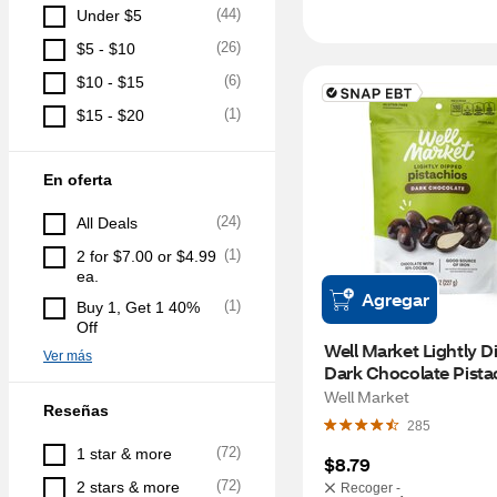
(
44
)
Under $5
(
26
)
$5 - $10
(
6
)
$10 - $15
(
1
)
$15 - $20
En oferta
(
24
)
All Deals
(
1
)
2 for $7.00 or $4.99 
ea.
Agregar
(
1
)
Buy 1, Get 1 40% 
Off
Well Market Lightly D
Ver más
Dark Chocolate Pistac
oz
Well Market
Reseñas
285
(
72
)
1 star & more
$8.79
(
72
)
2 stars & more
Recoger -