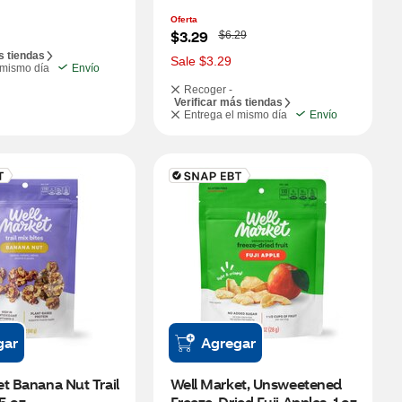
Oferta
W
$3.29
$6.29
a
s tiendas
s
Sale $3.29
 mismo día
Envío
Recoger -
Verificar más tiendas
Entrega el mismo día
Envío
gar
Agregar
t Banana Nut Trail 
Well Market, Unsweetened 
 5 oz
Freeze-Dried Fuji Apples, 1 oz