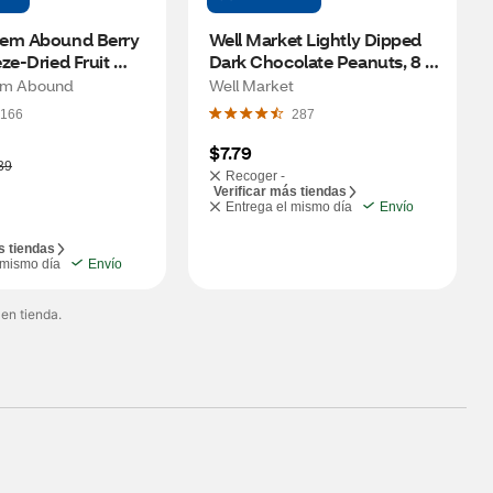
em Abound Berry 
Well Market Lightly Dipped 
ze-Dried Fruit 
Dark Chocolate Peanuts, 8 
z
oz
em Abound
Well Market
166
287
$7.79
39
Recoger -
Verificar más tiendas
Entrega el mismo día
Envío
s tiendas
 mismo día
Envío
 en tienda.