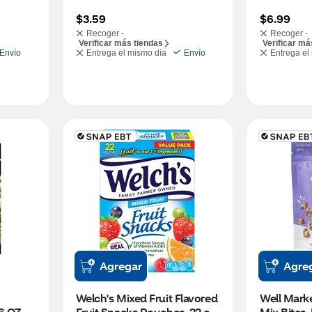
$3.59
$6.99
Recoger -
Recoger -
Verificar más tiendas
Verificar má
Envío
Entrega el mismo día
Envío
Entrega el
Agregar
Agre
Welch's Mixed Fruit Flavored 
Well Marke
16 OZ
Fruit Snacks Pouches, 22 ct, 
Mix Bites,