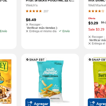
19.8 oz
Welch's
Well Marke
207
$8.49
Oferta
W
$3.29
$6.
Recoger -
a
Verificar más tiendas
s
Sale $3.29
Envío
Entrega el mismo día
Envío
Recoger -
Verificar má
Entrega el
Agregar
Agre