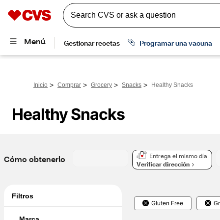
>
>
>
>
Inicio
Comprar
Grocery
Snacks
Healthy Snacks
Healthy Snacks
Entrega el mismo día
Cómo obtenerlo
Verificar dirección
Filtros
Gluten Free
Gr
Marca