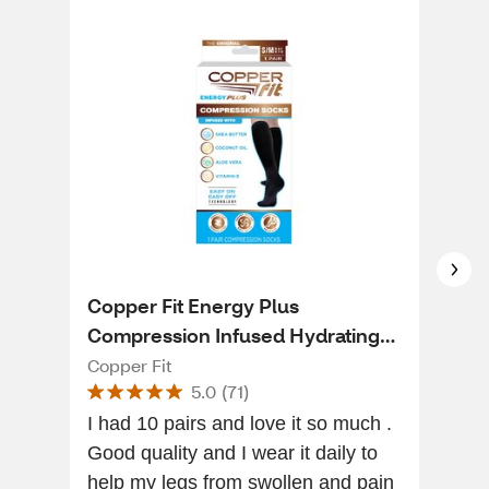
Copper Fit Energy Plus
Cop
Compression Infused Hydrating
Com
Socks
Copper Fit
Copp
5.0
(
71
)
I had 10 pairs and love it so much .
Com
Good quality and I wear it daily to
I h
help my legs from swollen and pain