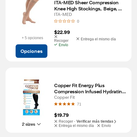
ITA-MED Sheer Compression 
Knee High Stockings,  Beige, 
Small
ITA-MED
0
$22.99
+ 5 opciones
Entrega el mismo día
Recoger
Envío
Opciones
Copper Fit Energy Plus 
Compression Infused Hydrating 
Socks, S/M
Copper Fit
71
$19.79
Recoger -
Verificar más tiendas
2 sizes
Entrega el mismo día
Envío