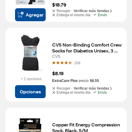
$18.79
Recoger -
Verificar más tiendas
Agregar
Entrega el mismo día
Envío
CVS Non-Binding Comfort Crew 
Socks for Diabetics Unisex, 3 
Pairs, L/XL, Black
CVS
208
$8.19
+ 2 opciones
ExtraCare Plus
precio
$6.55
Recoger -
Verificar más tiendas
Opciones
Entrega el mismo día
Envío
Copper Fit Energy Compression 
Sock, Black, S/M