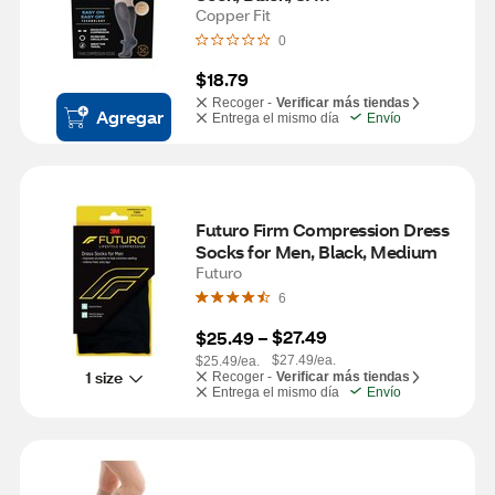
Copper Fit
0
$18.79
Recoger -
Verificar más tiendas
Agregar
Entrega el mismo día
Envío
Futuro Firm Compression Dress 
Socks for Men, Black, Medium
Futuro
6
$27.49
$25.49
 – 
$27.49/ea.
$25.49/ea.
1 size
Recoger -
Verificar más tiendas
Entrega el mismo día
Envío