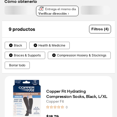
Cómo obtenerlo
Entrega el mismo día
Verificar dirección
9 productos
Filtros (4)
Black
Health & Medicine
Braces & Supports
Compression Hosiery & Stockings
Borrar todo
Copper Fit Hydrating 
Compression Socks, Black, L/XL
Copper Fit
0
$18.79