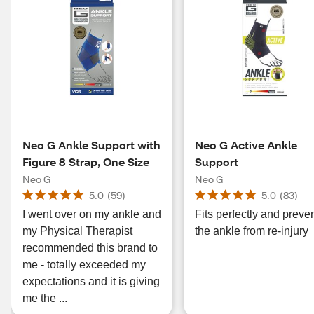
Neo G Ankle Support with
Neo G Active Ankle
Figure 8 Strap, One Size
Support
Neo G
Neo G
5.0
(
59
)
5.0
(
83
)
I went over on my ankle and
Fits perfectly and preve
my Physical Therapist
the ankle from re-injury
recommended this brand to
me - totally exceeded my
expectations and it is giving
me the ...