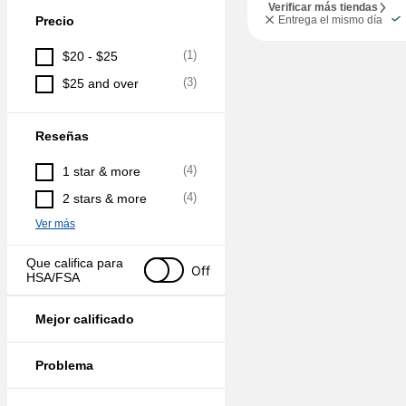
Verificar más tiendas
Precio
Entrega el mismo día
(
1
)
$20 - $25
(
3
)
$25 and over
Reseñas
(
4
)
1 star & more
(
4
)
2 stars & more
Ver más
Que califica para 
Off
HSA/FSA
Mejor calificado
Problema