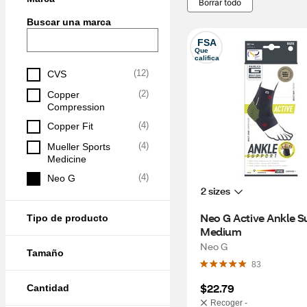
Borrar todo
Buscar una marca
FSA
Que 
califica
(
12
)
CVS
(
2
)
Copper 
Compression
(
4
)
Copper Fit
(
4
)
Mueller Sports 
Medicine
(
4
)
Neo G
2 sizes
Neo G Active Ankle Su
Tipo de producto
Medium
Neo G
Tamaño
83
$22.79
Cantidad
Recoger -