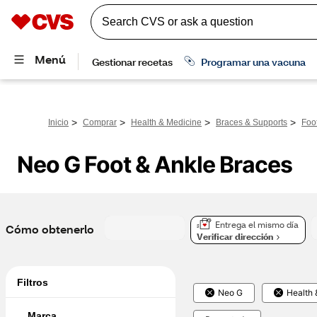
>
>
>
>
Inicio
Comprar
Health & Medicine
Braces & Supports
Foo
Neo G Foot & Ankle Braces
Entrega el mismo día
Cómo obtenerlo
Verificar dirección
Filtros
Neo G
Health 
Marca