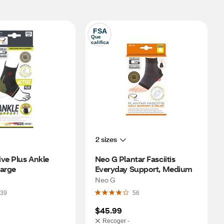
FSA
Que 
califica
2 sizes
ve Plus Ankle 
Neo G Plantar Fasciitis 
Support, Large 
Everyday Support, Medium
Neo G
39
56
$45.99
Recoger -