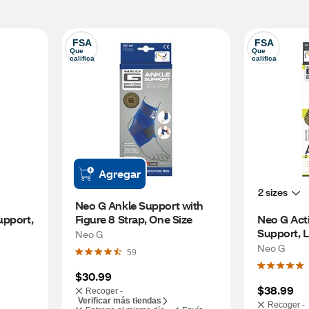
FSA
FSA
Que 
Que 
califica
califica
Agregar
2 sizes
Neo G Ankle Support with 
pport, 
Figure 8 Strap, One Size
Neo G Acti
Neo G
Neo G
59
$30.99
$38.99
Recoger -
Verificar más tiendas
Recoger -