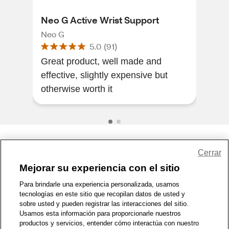
Neo G Active Wrist Support
Neo
Neo G
Neo
5.0
(
91
)
Great product, well made and
Fits
effective, slightly expensive but
ankl
otherwise worth it
Share Feedback
Cerrar
Mejorar su experiencia con el sitio
1-800-679-9691
|
Contáctenos
|
Términos de Uso
|
Accesibilidad
|
Para brindarle una experiencia personalizada, usamos
tecnologías en este sitio que recopilan datos de usted y
Política de Privacidad
|
WA Privacy Policy
|
Mapa del sitio
|
sobre usted y pueden registrar las interacciones del sitio.
Zona de Bienestar
|
© 1999 - 2026 CVS.com
Usamos esta información para proporcionarle nuestros
productos y servicios, entender cómo interactúa con nuestro