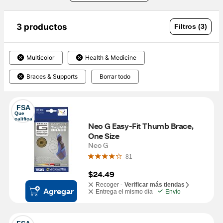
3 productos
Filtros (3)
Multicolor
Health & Medicine
Braces & Supports
Borrar todo
FSA
Que 
califica
Neo G Easy-Fit Thumb Brace, 
One Size
Neo G
81
$24.49
Recoger -
Verificar más tiendas
Agregar
Entrega el mismo día
Envío