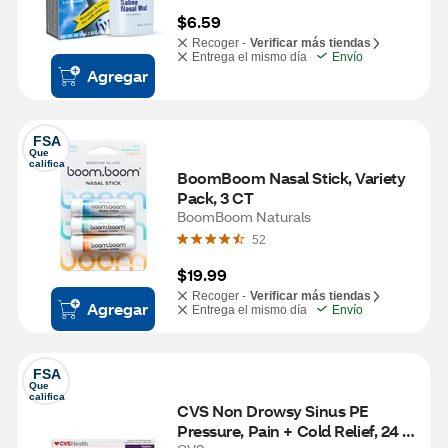
$6.59
Recoger -
Verificar más tiendas
Entrega el mismo día
Envío
Agregar
FSA
Que 
califica
BoomBoom Nasal Stick, Variety 
Pack, 3 CT  
BoomBoom Naturals
52
$19.99
Recoger -
Verificar más tiendas
Agregar
Entrega el mismo día
Envío
FSA
Que 
califica
CVS Non Drowsy Sinus PE 
Pressure, Pain + Cold Relief, 24 