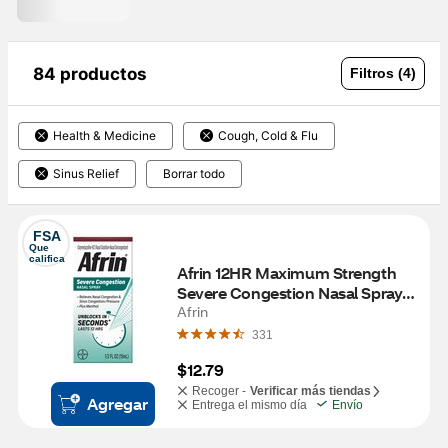
84 productos
Filtros (4)
Health & Medicine
Cough, Cold & Flu
Sinus Relief
Borrar todo
FSA
Que 
califica
Afrin 12HR Maximum Strength 
Severe Congestion Nasal Spray 
+ Menthol, 0.5 OZ
Afrin
331
$12.79
Recoger -
Verificar más tiendas
Agregar
Entrega el mismo día
Envío