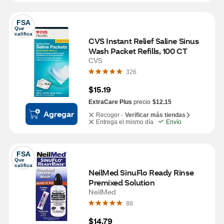
FSA
Que 
califica
CVS Instant Relief Saline Sinus 
Wash Packet Refills, 100 CT
CVS
326
$15.19
ExtraCare Plus
precio
$12.15
Agregar
Recoger -
Verificar más tiendas
Entrega el mismo día
Envío
FSA
Que 
califica
NeilMed SinuFlo Ready Rinse 
Premixed Solution
NeilMed
88
$14.79