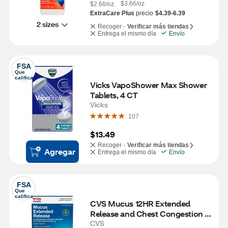
$3.66/oz.
$2.66/oz.
ExtraCare Plus
precio
$4.39-6.39
2 sizes
Recoger -
Verificar más tiendas
Entrega el mismo día
Envío
FSA
Que 
califica
Vicks VapoShower Max Shower 
Tablets, 4 CT
Vicks
107
$13.49
Recoger -
Verificar más tiendas
Agregar
Entrega el mismo día
Envío
FSA
Que 
califica
CVS Mucus 12HR Extended 
Release and Chest Congestion 
Expectorant Relief, 20 CT
CVS