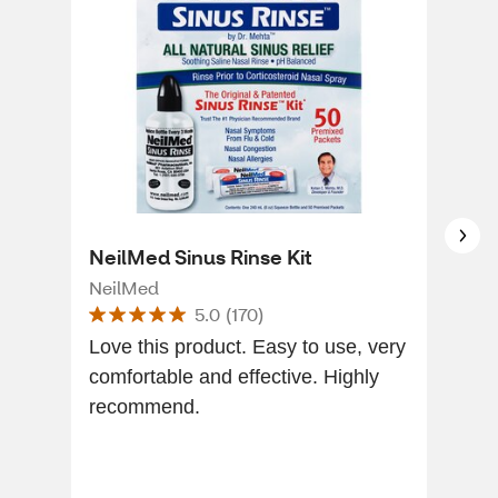
NeilMed Sinus Rinse Kit
Nava
Use
NeilMed
5.0
(
170
)
Nav
Love this product. Easy to use, very
comfortable and effective. Highly
It’s
recommend.
wor