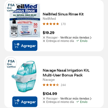
FSA
Que 
califica
NeilMed Sinus Rinse Kit
NeilMed
170
$19.29
Recoger -
Verificar más tiendas
Entrega el mismo día
Envío
Agregar
FSA
Que 
califica
Navage Nasal Irrigation Kit, 
Multi-User Bonus Pack
Navage
244
$104.99
Recoger -
Verificar más tiendas
Agregar
Entrega el mismo día
Envío