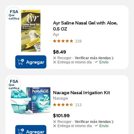
FSA
Que 
califica
Ayr Saline Nasal Gel with Aloe, 
0.5 OZ
Ayr
228
$8.49
Recoger -
Verificar más tiendas
Agregar
Entrega el mismo día
Envío
FSA
Que 
califica
Navage Nasal Irrigation Kit
Navage
213
$101.99
Recoger -
Verificar más tiendas
Entrega el mismo día
Envío
Agregar