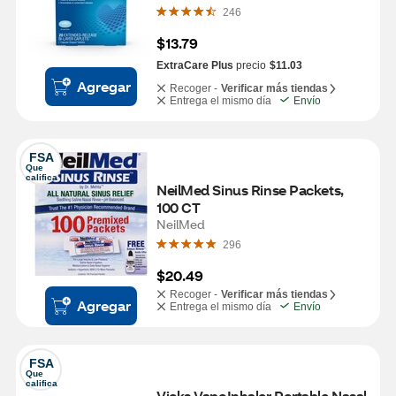
246
$13.79
ExtraCare Plus
precio
$11.03
Agregar
Recoger -
Verificar más tiendas
Entrega el mismo día
Envío
FSA
Que 
califica
NeilMed Sinus Rinse Packets, 
100 CT
NeilMed
296
$20.49
Recoger -
Verificar más tiendas
Agregar
Entrega el mismo día
Envío
FSA
Que 
califica
Vicks VapoInhaler Portable Nasal 