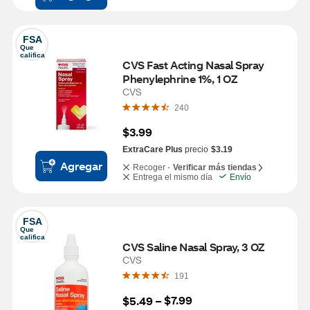
FSA
Que 
califica
CVS Fast Acting Nasal Spray 
Phenylephrine 1%, 1 OZ
CVS
240
$3.99
ExtraCare Plus
precio
$3.19
Agregar
Recoger -
Verificar más tiendas
Entrega el mismo día
Envío
FSA
Que 
califica
CVS Saline Nasal Spray, 3 OZ
CVS
191
$7.99
$5.49
 – 