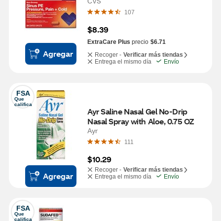
CT
CVS
107
$8.39
ExtraCare Plus
precio
$6.71
Agregar
Recoger -
Verificar más tiendas
Entrega el mismo día
Envío
FSA
Que 
califica
Ayr Saline Nasal Gel No-Drip 
Nasal Spray with Aloe, 0.75 OZ
Ayr
111
$10.29
Recoger -
Verificar más tiendas
Agregar
Entrega el mismo día
Envío
FSA
Que 
califica