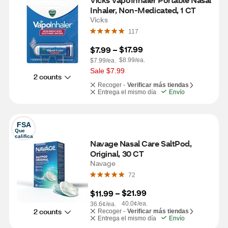
Inhaler, Non-Medicated, 1 CT
Vicks
117
$17.99
$7.99
 – 
$8.99/ea.
$7.99/ea.
Sale $7.99
2 counts
Recoger -
Verificar más tiendas
Entrega el mismo día
Envío
FSA
Que 
califica
Navage Nasal Care SaltPod, 
Original, 30 CT
Navage
72
$21.99
$11.99
 – 
40.0¢/ea.
36.6¢/ea.
2 counts
Recoger -
Verificar más tiendas
Entrega el mismo día
Envío