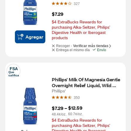
327
$7.29
$4 ExtraBucks Rewards for 
purchasing Alka-Seltzer, Philips' 
Digestive Health or Iberogast 
Agregar
products
Recoger -
Verificar más tiendas
Entrega el mismo día
Envío
FSA
Que 
califica
Phillips' Milk Of Magnesia Gentle 
Overnight Relief Liquid, Wild 
Cherry, 12 OZ
Phillips'
350
$12.59
$7.29
 – 
60.7¢/oz.
48.4¢/oz.
$4 ExtraBucks Rewards for 
purchasing Alka-Seltzer, Philips' 
Digestive Health or Iberogast 