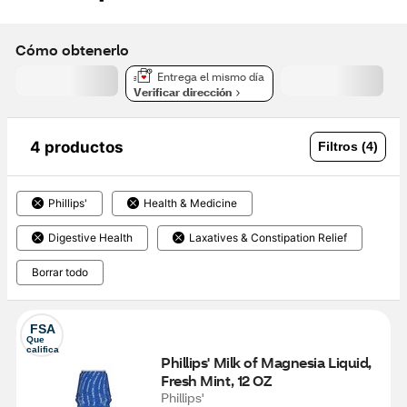
Cómo obtenerlo
Entrega el mismo día
Verificar dirección
4 productos
Filtros (4)
Phillips'
Health & Medicine
Digestive Health
Laxatives & Constipation Relief
Borrar todo
FSA
Que 
califica
Phillips' Milk of Magnesia Liquid, 
Fresh Mint, 12 OZ
Phillips'