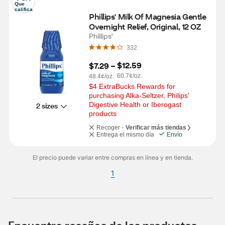
Que 
califica
Phillips' Milk Of Magnesia Gentle 
Overnight Relief, Original, 12 OZ
Phillips'
332
$12.59
$7.29
 – 
60.7¢/oz.
48.4¢/oz.
$4 ExtraBucks Rewards for 
purchasing Alka-Seltzer, Philips' 
Digestive Health or Iberogast 
2 sizes
products
Recoger -
Verificar más tiendas
Entrega el mismo día
Envío
El precio puede variar entre compras en línea y en tienda.
1