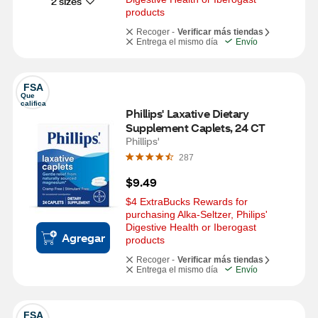
2 sizes
products
Recoger -
Verificar más tiendas
Entrega el mismo día
Envío
FSA
Que 
califica
Phillips' Laxative Dietary 
Supplement Caplets, 24 CT
Phillips'
287
$9.49
$4 ExtraBucks Rewards for 
purchasing Alka-Seltzer, Philips' 
Digestive Health or Iberogast 
Agregar
products
Recoger -
Verificar más tiendas
Entrega el mismo día
Envío
FSA