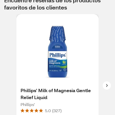
Encuentre reseñas de los productos
favoritos de los clientes
Phillips' Milk of Magnesia Gentle
Phi
Relief Liquid
Ove
Phillips'
Phill
5.0
(
327
)