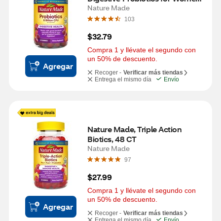
and Men, Probiotic Gummies, 42 
Nature Made
CT
103
$32.79
Compra 1 y llévate el segundo con 
un 50% de descuento.
Agregar
Recoger -
Verificar más tiendas
Entrega el mismo día
Envío
Nature Made, Triple Action 
Biotics, 48 CT
Nature Made
97
$27.99
Compra 1 y llévate el segundo con 
un 50% de descuento.
Agregar
Recoger -
Verificar más tiendas
Entrega el mismo día
Envío