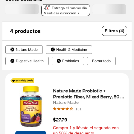
Entrega el mismo día
Verificar dirección
4 productos
Filtros (4)
Nature Made
Health & Medicine
Digestive Health
Probiotics
Borrar todo
Nature Made Probiotic + 
Prebiotic Fiber, Mixed Berry, 50 
CT
Nature Made
131
$27.79
Compra 1 y llévate el segundo con 
un 50% de descuento.