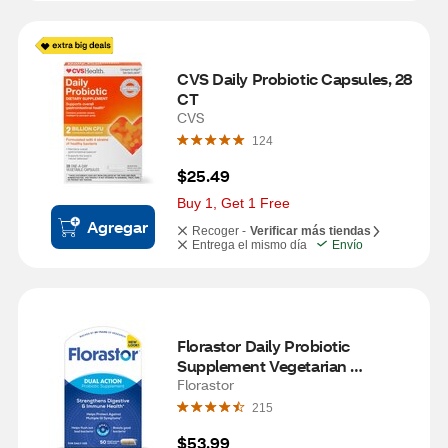
CVS Daily Probiotic Capsules, 28 
CT
CVS
124
$25.49
Buy 1, Get 1 Free
Agregar
Recoger -
Verificar más tiendas
Entrega el mismo día
Envío
Florastor Daily Probiotic 
Supplement Vegetarian 
Capsules, 50 CT
Florastor
215
$53.99