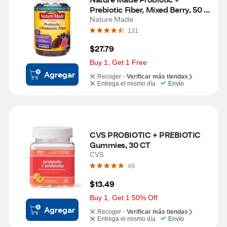
Prebiotic Fiber, Mixed Berry, 50 
CT
Nature Made
131
$27.79
Buy 1, Get 1 Free
Agregar
Recoger -
Verificar más tiendas
Entrega el mismo día
Envío
CVS PROBIOTIC + PREBIOTIC 
Gummies, 30 CT
CVS
49
$13.49
Buy 1, Get 1 50% Off
Agregar
Recoger -
Verificar más tiendas
Entrega el mismo día
Envío