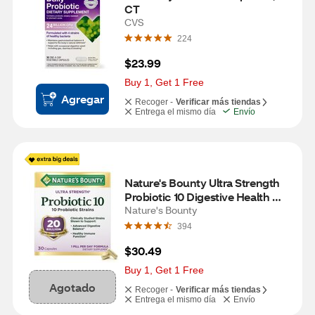
CT
CVS
224
$23.99
Buy 1, Get 1 Free
Agregar
Recoger -
Verificar más tiendas
Entrega el mismo día
Envío
Nature's Bounty Ultra Strength 
Probiotic 10 Digestive Health 
Capsules, 30 CT
Nature's Bounty
394
$30.49
Buy 1, Get 1 Free
Agotado
Recoger -
Verificar más tiendas
Entrega el mismo día
Envío