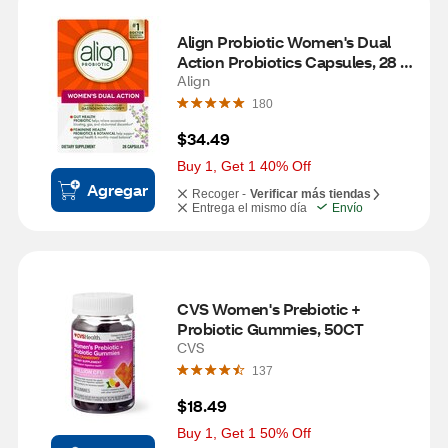
Align Probiotic Women's Dual 
Action Probiotics Capsules, 28 
CT
Align
180
$34.49
Buy 1, Get 1 40% Off
Agregar
Recoger -
Verificar más tiendas
Entrega el mismo día
Envío
CVS Women's Prebiotic + 
Probiotic Gummies, 50CT
CVS
137
$18.49
Buy 1, Get 1 50% Off