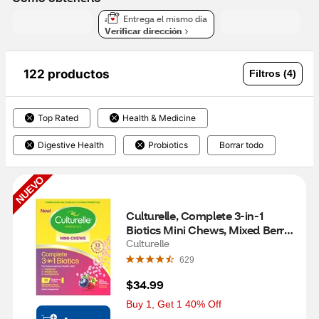
Entrega el mismo día
Verificar dirección
122 productos
Filtros (4)
Top Rated
Health & Medicine
Digestive Health
Probiotics
Borrar todo
NUEVO
Culturelle, Complete 3-in-1 
Biotics Mini Chews, Mixed Berry, 
28 CT
Culturelle
629
$34.99
Buy 1, Get 1 40% Off