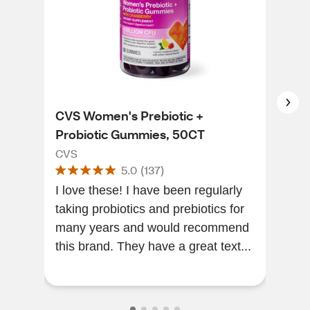
CVS Women's Prebiotic +
CVS
Probiotic Gummies, 50CT
Gum
CVS
CVS
5.0
(
137
)
I love these! I have been regularly
Easy to t
taking probiotics and prebiotics for
Flav
many years and would recommend
this brand. They have a great text...