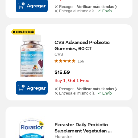
Agregar
Recoger -
Verificar más tiendas
Entrega el mismo día
Envío
CVS Advanced Probiotic 
Gummies, 60 CT
CVS
166
$15.59
Buy 1, Get 1 Free
Agregar
Recoger -
Verificar más tiendas
Entrega el mismo día
Envío
Florastor Daily Probiotic 
Supplement Vegetarian 
Capsules, 20 CT
Florastor