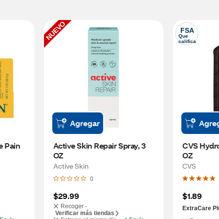
NUEVO
FSA
Que 
califica
Agregar
Agre
 Pain 
Active Skin Repair Spray, 3 
CVS Hydro
OZ
OZ
Active Skin
CVS
0
$29.99
$1.89
Recoger -
ExtraCare Pl
Verificar más tiendas