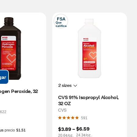
FSA
Que 
califica
gar
2 sizes
gen Peroxide, 32 
CVS 91% Isopropyl Alcohol, 
32 OZ
CVS
622
591
$6.59
$3.89
 – 
us
precio
$1.51
24.3¢/oz.
20.6¢/oz.