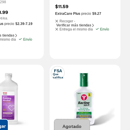
298
$11.59
8.99
ExtraCare Plus
precio
$9.27
0¢/ea.
Recoger -
us
precio
$2.39-7.19
Verificar más tiendas
Entrega el mismo día
Envío
s tiendas
 mismo día
Envío
FSA
Que 
califica
gar
Agotado