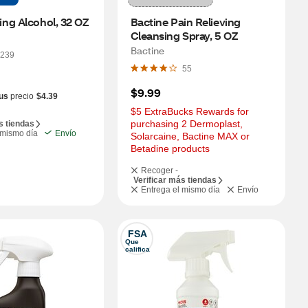
ng Alcohol, 32 OZ
Bactine Pain Relieving 
Cleansing Spray, 5 OZ
Bactine
239
55
$9.99
us
precio
$4.39
$5 ExtraBucks Rewards for 
purchasing 2 Dermoplast, 
s tiendas
 mismo día
Envío
Solarcaine, Bactine MAX or 
Betadine products
Recoger -
Verificar más tiendas
Entrega el mismo día
Envío
FSA
Que 
califica