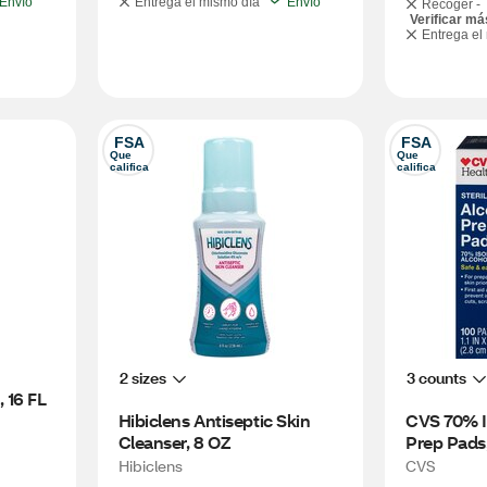
Envío
Entrega el mismo día
Envío
Recoger -
Verificar má
Entrega el
FSA
FSA
Que 
Que 
califica
califica
2 sizes
3 counts
16 FL 
Hibiclens Antiseptic Skin 
CVS 70% I
Cleanser, 8 OZ
Prep Pads
Hibiclens
CVS