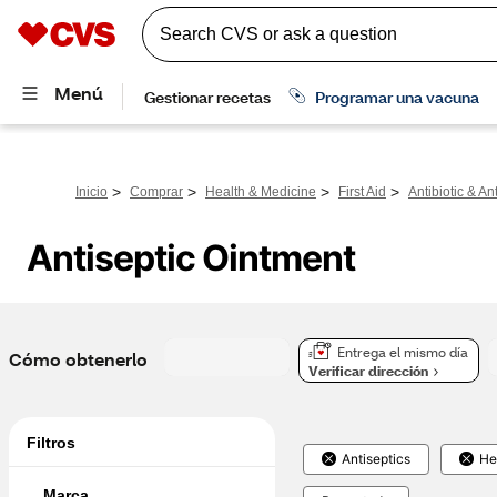
>
>
>
>
Inicio
Comprar
Health & Medicine
First Aid
Antibiotic & An
Antiseptic Ointment
Entrega el mismo día
Cómo obtenerlo
Verificar dirección
Filtros
Antiseptics
He
Marca