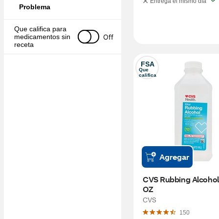
Entrega el mismo día
Problema
Que califica para 
Off
medicamentos sin 
receta
FSA
Que 
califica
Agregar
CVS Rubbing Alcohol, 
OZ
CVS
150