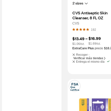
2 sizes
CVS Antiseptic Skin 
Cleanser, 8 FL OZ
CVS
192
$16.99
$13.49
 – 
$1.69/oz.
$1.06/oz.
ExtraCare Plus
precio
$10.
Recoger -
Verificar más tiendas
Entrega el mismo día
FSA
Que 
califica