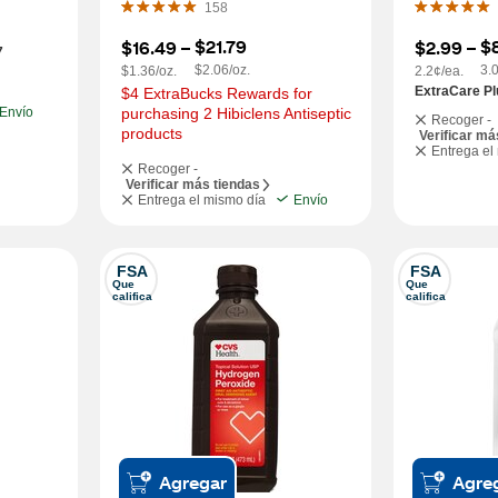
158
$21.79
$
$16.49
 – 
$2.99
 – 
7
$2.06/oz.
3.
$1.36/oz.
2.2¢/ea.
ExtraCare Pl
$4 ExtraBucks Rewards for 
Envío
purchasing 2 Hibiclens Antiseptic 
Recoger -
products
Verificar má
Entrega el
Recoger -
Verificar más tiendas
Entrega el mismo día
Envío
FSA
FSA
Que 
Que 
califica
califica
Agregar
Agre