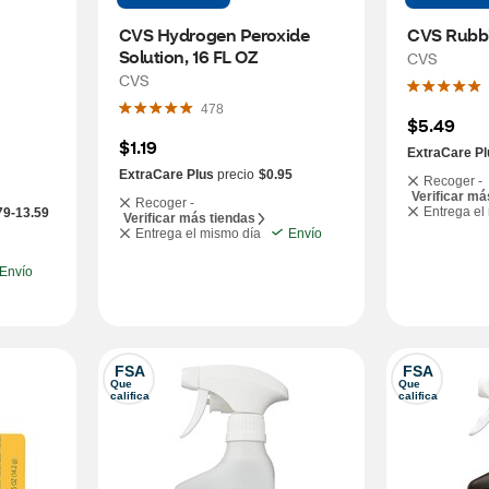
CVS Hydrogen Peroxide 
CVS Rubbi
Solution, 16 FL OZ
CVS
CVS
478
$5.49
$1.19
ExtraCare Pl
ExtraCare Plus
precio
$0.95
Recoger -
Verificar má
Recoger -
Entrega el
79-13.59
Verificar más tiendas
Entrega el mismo día
Envío
Envío
FSA
FSA
Que 
Que 
califica
califica