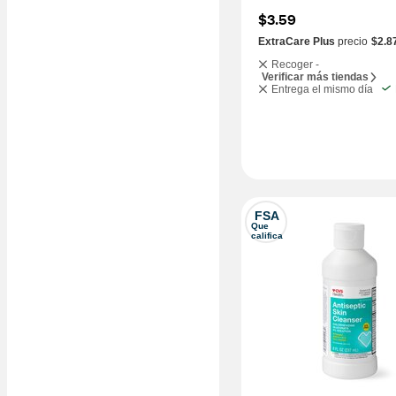
$3.59
ExtraCare Plus
precio
$2.8
Recoger -
Verificar más tiendas
Entrega el mismo día
FSA
Que 
califica