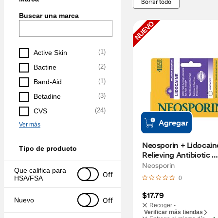
Borrar todo
Buscar una marca
NUEVO
(
1
)
Active Skin
(
2
)
Bactine
(
1
)
Band-Aid
(
3
)
Betadine
(
24
)
CVS
Agregar
Ver más
Neosporin + Lidocaine
Tipo de producto
Relieving Antibiotic 
Ointment, 1 OZ
Neosporin
Que califica para 
Off
HSA/FSA
0
$17.79
Off
Nuevo
Recoger -
Verificar más tiendas