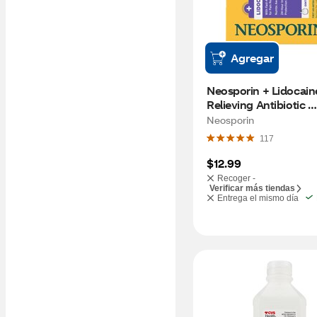
Agregar
Neosporin + Lidocaine
Relieving Antibiotic 
Ointment, 0.5 OZ
Neosporin
117
$12.99
Recoger -
Verificar más tiendas
Entrega el mismo día