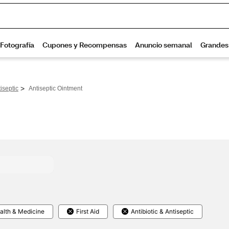
>
tiseptic
Antiseptic Ointment
alth & Medicine
First Aid
Antibiotic & Antiseptic