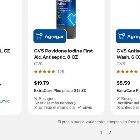
Agregar
Agre
FL OZ
CVS Povidone Iodine First 
CVS Antis
Aid Antiseptic, 8 OZ
Wash, 6 O
CVS
CVS
125
$19.79
$5.59
5
ExtraCare Plus
precio
$15.83
ExtraCare Pl
Recoger -
Recoger -
Envío
Verificar más tiendas
Verificar má
Entrega el mismo día
Envío
Entrega el
El precio puede variar entre compras en línea y
1
2