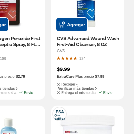
gar
Agregar
en Peroxide First 
CVS Advanced Wound Wash 
eptic Spray, 8 FL 
First-Aid Cleanser, 8 OZ
CVS
189
124
$9.99
us
precio
$2.79
ExtraCare Plus
precio
$7.99
Recoger -
s tiendas
Verificar más tiendas
 mismo día
Envío
Entrega el mismo día
Envío
FSA
Que 
califica