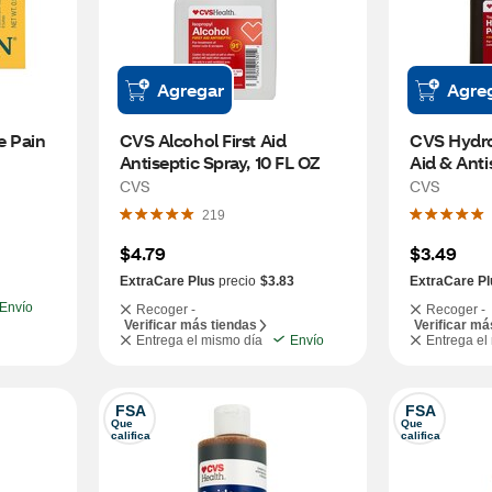
Agregar
Agre
 Pain 
CVS Alcohol First Aid 
CVS Hydrog
Antiseptic Spray, 10 FL OZ
Aid & Antis
OZ
CVS
CVS
219
$4.79
$3.49
ExtraCare Plus
precio
$3.83
ExtraCare Pl
Envío
Recoger -
Recoger -
Verificar más tiendas
Verificar má
Entrega el mismo día
Envío
Entrega el
FSA
FSA
Que 
Que 
califica
califica