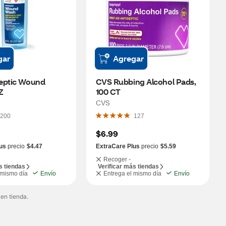
gar
Agregar
eptic Wound 
CVS Rubbing Alcohol Pads, 
Z
100 CT
CVS
200
127
$6.99
us
precio
$4.47
ExtraCare Plus
precio
$5.59
Recoger -
s tiendas
Verificar más tiendas
 mismo día
Envío
Entrega el mismo día
Envío
 en tienda.