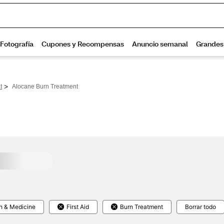
>
t
Alocane Burn Treatment
h & Medicine
First Aid
Burn Treatment
Borrar todo