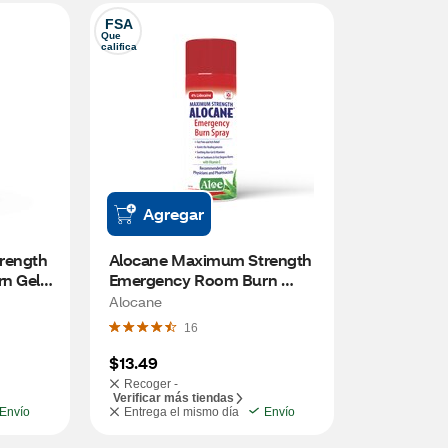
FSA
Que 
califica
Agregar
ength 
Alocane Maximum Strength 
 Gel, 
Emergency Room Burn 
Spray, 3.5 FL OZ
Alocane
16
$13.49
Recoger -
Verificar más tiendas
Envío
Entrega el mismo día
Envío