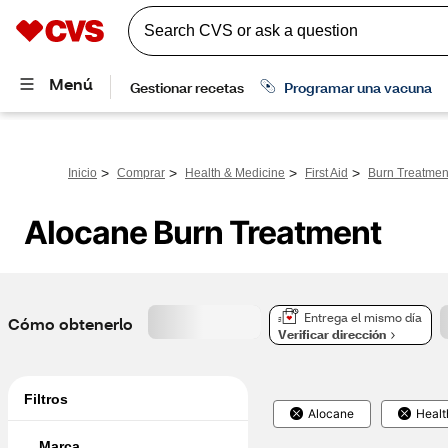
>
>
>
>
Inicio
Comprar
Health & Medicine
First Aid
Burn Treatmen
Alocane Burn Treatment
Entrega el mismo día
Cómo obtenerlo
Verificar dirección
Filtros
Alocane
Healt
Marca