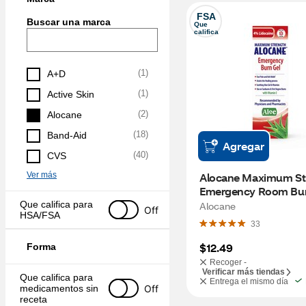
FSA
Buscar una marca
Que 
califica
(
1
)
A+D
(
1
)
Active Skin
(
2
)
Alocane
(
18
)
Band-Aid
Agregar
(
40
)
CVS
Ver más
Alocane Maximum Str
Emergency Room Burn
2.5 FL OZ
Que califica para 
Alocane
Off
HSA/FSA
33
$12.49
Forma
Recoger -
Verificar más tiendas
Que califica para 
Entrega el mismo día
Off
medicamentos sin 
receta