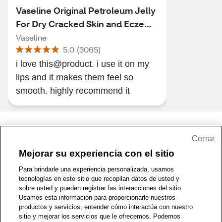
Vaseline Original Petroleum Jelly
For Dry Cracked Skin and Eczema
Relief, 7.5 OZ
Vaseline
5.0
(
3065
)
i love this@product. i use it on my
lips and it makes them feel so
smooth. highly recommend it
Share Feedback
Cerrar
Mejorar su experiencia con el sitio
1-800-679-9691
|
Contáctenos
|
Términos de Uso
|
Accesibilidad
|
Para brindarle una experiencia personalizada, usamos
tecnologías en este sitio que recopilan datos de usted y
Política de Privacidad
|
WA Privacy Policy
|
Mapa del sitio
|
sobre usted y pueden registrar las interacciones del sitio.
Zona de Bienestar
|
© 1999 - 2026 CVS.com
Usamos esta información para proporcionarle nuestros
productos y servicios, entender cómo interactúa con nuestro
sitio y mejorar los servicios que le ofrecemos. Podemos