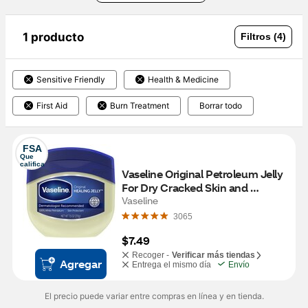
1 producto
Filtros (4)
Sensitive Friendly
Health & Medicine
First Aid
Burn Treatment
Borrar todo
FSA
Que 
califica
Vaseline Original Petroleum Jelly 
For Dry Cracked Skin and 
Eczema Relief, 7.5 OZ
Vaseline
3065
$7.49
Recoger -
Verificar más tiendas
Agregar
Entrega el mismo día
Envío
El precio puede variar entre compras en línea y en tienda.