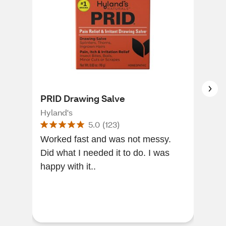
PRID Drawing Salve
Tec
Ivy
Hyland's
5.0
(
123
)
Tec
Worked fast and was not messy.
Did what I needed it to do. I was
Bes
happy with it..
trea
use
as 
ofte