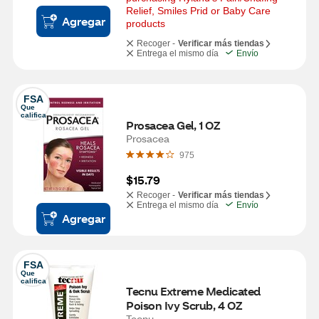
Relief, Smiles Prid or Baby Care 
Agregar
products
Recoger -
Verificar más tiendas
Entrega el mismo día
Envío
FSA
Que 
califica
Prosacea Gel, 1 OZ
Prosacea
975
$15.79
Recoger -
Verificar más tiendas
Entrega el mismo día
Envío
Agregar
FSA
Que 
califica
Tecnu Extreme Medicated 
Poison Ivy Scrub, 4 OZ
Tecnu