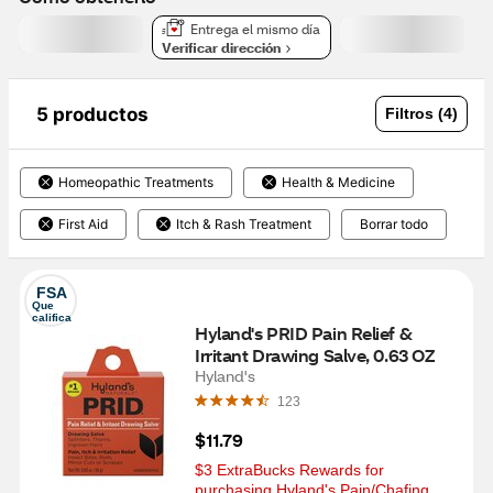
Entrega el mismo día
Verificar dirección
5 productos
Filtros (4)
Homeopathic Treatments
Health & Medicine
First Aid
Itch & Rash Treatment
Borrar todo
FSA
Que 
califica
Hyland's PRID Pain Relief & 
Irritant Drawing Salve, 0.63 OZ
Hyland's
123
$11.79
$3 ExtraBucks Rewards for 
purchasing Hyland's Pain/Chafing 