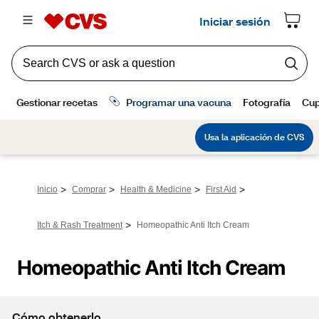
>
>
>
>
Inicio
Comprar
Health & Medicine
First Aid
>
Itch & Rash Treatment
Homeopathic Anti Itch Cream
Homeopathic Anti Itch Cream
Cómo obtenerlo