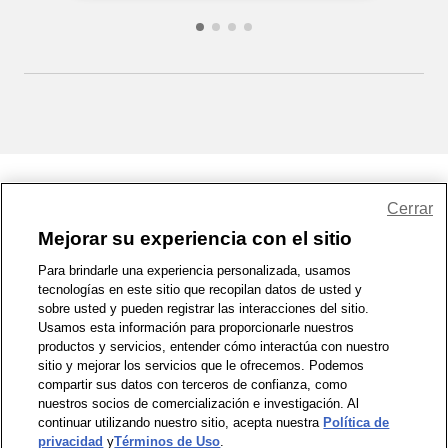
Share Feedback
Cerrar
Mejorar su experiencia con el sitio
1-800-679-9691
|
Contáctenos
|
Términos de Uso
|
Accesibilidad
|
Para brindarle una experiencia personalizada, usamos
tecnologías en este sitio que recopilan datos de usted y
Política de Privacidad
|
WA Privacy Policy
|
Mapa del sitio
|
sobre usted y pueden registrar las interacciones del sitio.
Zona de Bienestar
|
© 1999 - 2026 CVS.com
Usamos esta información para proporcionarle nuestros
productos y servicios, entender cómo interactúa con nuestro
sitio y mejorar los servicios que le ofrecemos. Podemos
compartir sus datos con terceros de confianza, como
nuestros socios de comercialización e investigación. Al
continuar utilizando nuestro sitio, acepta nuestra
Política de
privacidad
y
Términos de Uso
.