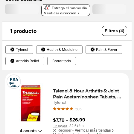
Entrega el mismo día
Verificar dirección
1 producto
Filtros (4)
Tylenol
Health & Medicine
Pain & Fever
Arthritis Relief
Borrar todo
FSA
Que 
califica
Tylenol 8 Hour Arthritis & Joint 
Pain Acetaminophen Tablets, 
100 CT
Tylenol
506
$26.99
$7.79
 – 
32.5¢/ea.
12.0¢/ea.
4 counts
Recoger -
Verificar más tiendas