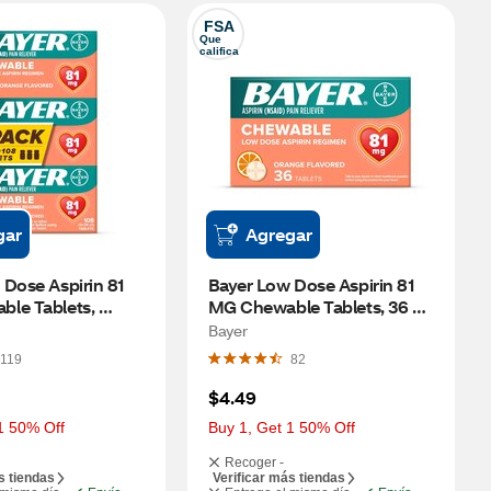
FSA
Que 
califica
gar
Agregar
Dose Aspirin 81 
Bayer Low Dose Aspirin 81 
le Tablets, 
MG Chewable Tablets, 36 CT, 
08 CT
Orange
Bayer
119
82
$4.49
1 50% Off
Buy 1, Get 1 50% Off
Recoger -
s tiendas
Verificar más tiendas