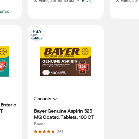
Entrega el mismo día
Envío
Entrega el
Envío
FSA
Que 
califica
2 counts
Enteric 
CT
Bayer Genuine Aspirin 325 
MG Coated Tablets, 100 CT
Bayer
267