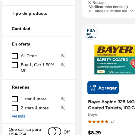
Recoger -
Verificar más tiendas
Entrega el mismo día
Tipo de producto
Cantidad
FSA
Que 
califica
En oferta
(
6
)
All Deals
(
6
)
Buy 1, Get 1 50% 
Off
Agregar
Reseñas
(
6
)
1 star & more
Bayer Aspirin 325 MG 
Coated Tablets, 100 
(
6
)
2 stars & more
Bayer
Ver más
47
Que califica para 
Off
$8.29
HSA/FSA