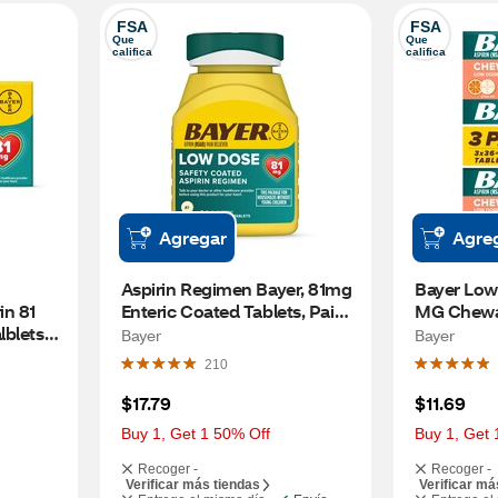
FSA
FSA
Que 
Que 
califica
califica
Agregar
Agre
Aspirin Regimen Bayer, 81mg 
Bayer Low 
n 81 
Enteric Coated Tablets, Pain 
MG Chewab
blets, 
Reliever/Fever Reducer, 300 
Orange, 1
Bayer
Bayer
ct
210
$17.79
$11.69
Buy 1, Get 1 50% Off
Buy 1, Get 
Recoger -
Recoger -
Verificar más tiendas
Verificar má