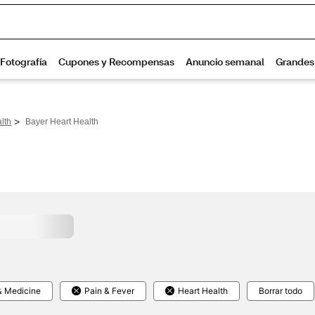
>
lth
Bayer Heart Health
& Medicine
Pain & Fever
Heart Health
Borrar todo