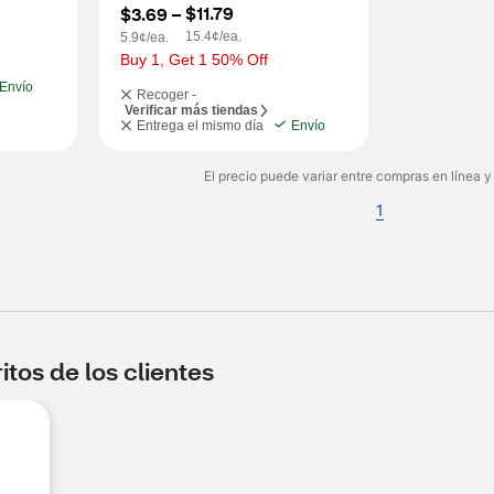
$11.79
$3.69
 – 
15.4¢/ea.
5.9¢/ea.
Buy 1, Get 1 50% Off
Envío
Recoger -
Verificar más tiendas
Entrega el mismo día
Envío
El precio puede variar entre compras en línea y
1
tos de los clientes