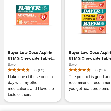
Bayer Low Dose Aspirin
Bayer Low Dose Aspir
81 MG Chewable Tablets,
81 MG Chewable Table
36 CT
Orange, 108 CT
Bayer
Bayer
5.0
(
82
)
5.0
(
119
)
I take one of these once a
The product is good and
day with my other
recommend I recommend
medications and I love the
you got heart problems
taste of them.