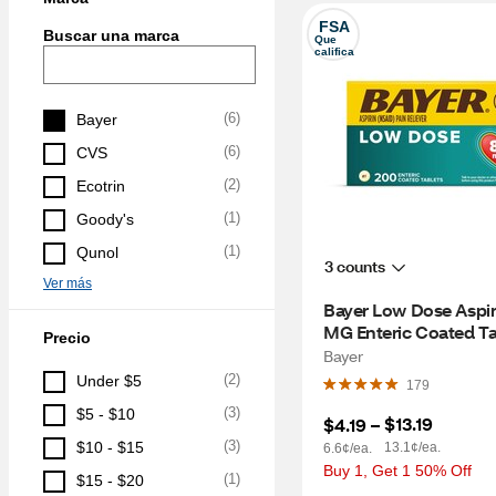
FSA
Buscar una marca
Que 
califica
(
6
)
Bayer
(
6
)
CVS
(
2
)
Ecotrin
(
1
)
Goody's
(
1
)
Qunol
3 counts
Ver más
Bayer Low Dose Aspiri
MG Enteric Coated Tal
Precio
200 CT
Bayer
(
2
)
Under $5
179
(
3
)
$5 - $10
$13.19
$4.19
 – 
(
3
)
$10 - $15
13.1¢/ea.
6.6¢/ea.
Buy 1, Get 1 50% Off
(
1
)
$15 - $20