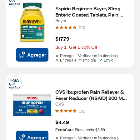
Que 
califica
Aspirin Regimen Bayer, 81mg 
Enteric Coated Tablets, Pain 
Reliever/Fever Reducer, 300 ct
Bayer
210
$17.79
Buy 1, Get 1 50% Off
Agregar
Recoger -
Verificar más tiendas
Entrega el mismo día
Envío
FSA
Que 
califica
CVS Ibuprofen Pain Reliever & 
Fever Reducer (NSAID) 200 MG 
Coated Tablets, 24 CT
CVS
152
$4.49
ExtraCare Plus
precio
$3.59
Agregar
Recoger -
Verificar más tiendas