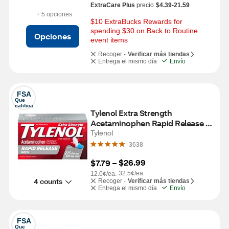
ExtraCare Plus
precio
$4.39-21.59
+ 5 opciones
$10 ExtraBucks Rewards for 
spending $30 on Back to Routine 
Opciones
event items
Recoger -
Verificar más tiendas
Entrega el mismo día
Envío
FSA
Que 
califica
Tylenol Extra Strength 
Acetaminophen Rapid Release 
Gels, 225 CT
Tylenol
3638
$26.99
$7.79
 – 
32.5¢/ea.
12.0¢/ea.
4 counts
Recoger -
Verificar más tiendas
Entrega el mismo día
Envío
FSA
Que 