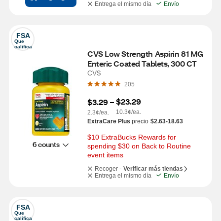
Entrega el mismo día
Envío
FSA
Que 
califica
CVS Low Strength Aspirin 81 MG 
Enteric Coated Tablets, 300 CT
CVS
205
$23.29
$3.29
 – 
10.3¢/ea.
2.3¢/ea.
ExtraCare Plus
precio
$2.63-18.63
$10 ExtraBucks Rewards for 
6 counts
spending $30 on Back to Routine 
event items
Recoger -
Verificar más tiendas
Entrega el mismo día
Envío
FSA
Que 
califica