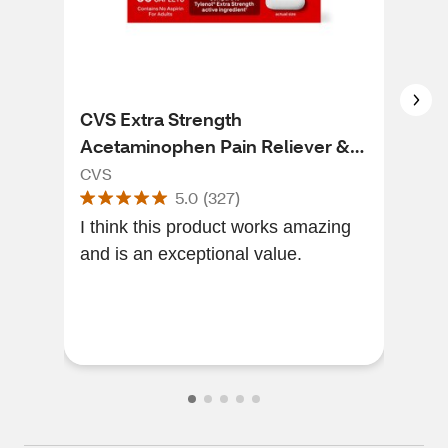
CVS Extra Strength
Adv
Acetaminophen Pain Reliever &
and
Fever Reducer 500 mg, 50
CVS
Advi
5.0
(
327
)
Caplets
I think this product works amazing
Work
and is an exceptional value.
exce