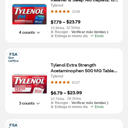
CT
Tylenol
2038
$23.79
$7.79
 – 
32.5¢/ea.
15.9¢/ea.
4 counts
Recoger -
Verificar más tiendas
Entrega el mismo día
Envío
FSA
Que 
califica
Tylenol Extra Strength 
Acetaminophen 500 MG Tablets, 
100 CT
Tylenol
8137
$23.99
$6.79
 – 
28.3¢/ea.
10.7¢/ea.
3 counts
Recoger -
Verificar más tiendas
Entrega el mismo día
Envío
FSA