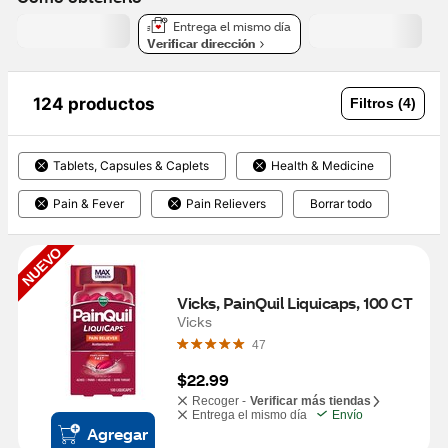
Entrega el mismo día
Verificar dirección
124 productos
Filtros (4)
Tablets, Capsules & Caplets
Health & Medicine
Pain & Fever
Pain Relievers
Borrar todo
NUEVO
Vicks, PainQuil Liquicaps, 100 CT
Vicks
47
$22.99
Recoger -
Verificar más tiendas
Entrega el mismo día
Envío
Agregar