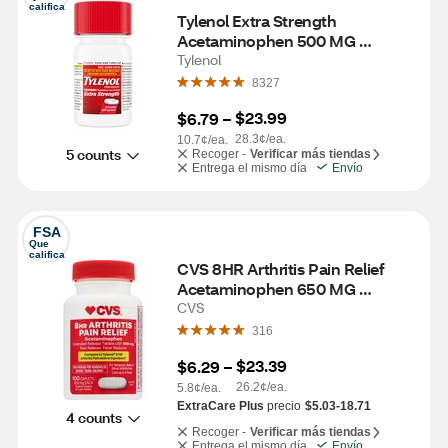
califica
Tylenol Extra Strength 
Acetaminophen 500 MG 
Caplets, 24 CT
Tylenol
8327
$23.99
$6.79
 – 
28.3¢/ea.
10.7¢/ea.
5 counts
Recoger -
Verificar más tiendas
Entrega el mismo día
Envío
FSA
Que 
califica
CVS 8HR Arthritis Pain Relief 
Acetaminophen 650 MG 
Caplets, 100 CT
CVS
316
$23.39
$6.29
 – 
26.2¢/ea.
5.8¢/ea.
ExtraCare Plus
precio
$5.03-18.71
4 counts
Recoger -
Verificar más tiendas
Entrega el mismo día
Envío