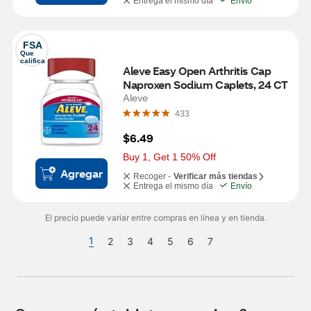
Entrega el mismo día
Envío
FSA
Que 
califica
Aleve Easy Open Arthritis Cap 
Naproxen Sodium Caplets, 24 CT
Aleve
433
$6.49
Buy 1, Get 1 50% Off
Agregar
Recoger -
Verificar más tiendas
Entrega el mismo día
Envío
El precio puede variar entre compras en línea y en tienda.
1
2
3
4
5
6
7