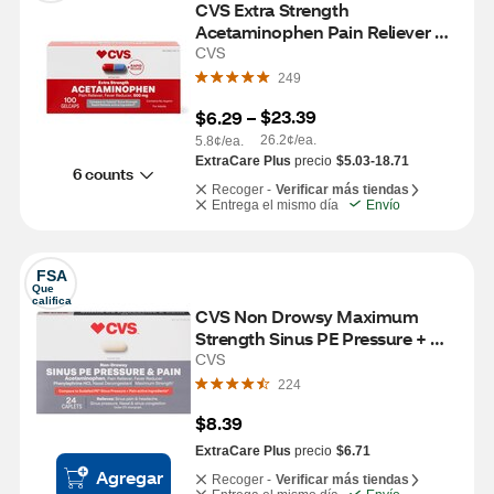
CVS Extra Strength 
Acetaminophen Pain Reliever & 
Fever Reducer 500 MG Gelcaps, 
CVS
100 CT
249
$23.39
$6.29
 – 
26.2¢/ea.
5.8¢/ea.
ExtraCare Plus
precio
$5.03-18.71
6 counts
Recoger -
Verificar más tiendas
Entrega el mismo día
Envío
FSA
Que 
califica
CVS Non Drowsy Maximum 
Strength Sinus PE Pressure + 
Pain Reliever, 24 CT
CVS
224
$8.39
ExtraCare Plus
precio
$6.71
Agregar
Recoger -
Verificar más tiendas