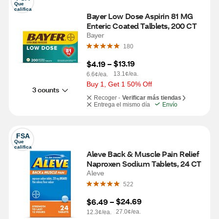
Que 
califica
Bayer Low Dose Aspirin 81 MG 
Enteric Coated Talblets, 200 CT
Bayer
180
$13.19
$4.19
 – 
13.1¢/ea.
6.6¢/ea.
Buy 1, Get 1 50% Off
3 counts
Recoger -
Verificar más tiendas
Entrega el mismo día
Envío
FSA
Que 
califica
Aleve Back & Muscle Pain Relief 
Naproxen Sodium Tablets, 24 CT
Aleve
522
$24.69
$6.49
 – 
27.0¢/ea.
12.3¢/ea.