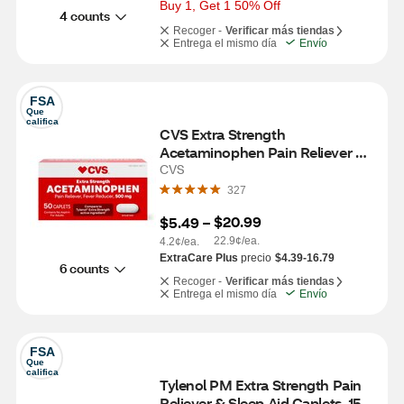
Buy 1, Get 1 50% Off
4 counts
Recoger -
Verificar más tiendas
Entrega el mismo día
Envío
FSA
Que 
califica
CVS Extra Strength 
Acetaminophen Pain Reliever & 
Fever Reducer 500 MG Caplets, 
CVS
50 CT
327
$20.99
$5.49
 – 
22.9¢/ea.
4.2¢/ea.
ExtraCare Plus
precio
$4.39-16.79
6 counts
Recoger -
Verificar más tiendas
Entrega el mismo día
Envío
FSA
Que 
califica
Tylenol PM Extra Strength Pain 
Reliever & Sleep Aid Caplets, 150 