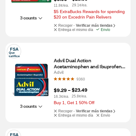
29.1¢/ea.
11.8¢/ea.
$5 ExtraBucks Rewards for spending 
$20 on Excedrin Pain Relivers
3 counts
Recoger -
Verificar más tiendas
Entrega el mismo día
Envío
FSA
Que 
califica
Advil Dual Action 
Acetaminophen and Ibuprofen 
Caplets, 144 CT
Advil
9360
$23.49
$9.29
 – 
25.8¢/ea.
16.3¢/ea.
Buy 1, Get 1 50% Off
3 counts
Recoger -
Verificar más tiendas
Entrega el mismo día
Envío
FSA