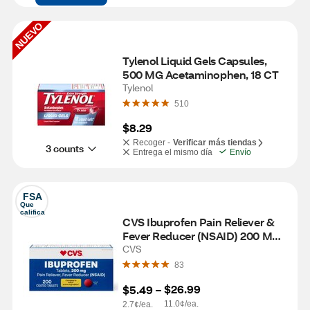
NUEVO
Tylenol Liquid Gels Capsules, 
500 MG Acetaminophen, 18 CT
Tylenol
510
$8.29
Recoger -
Verificar más tiendas
3 counts
Entrega el mismo día
Envío
FSA
Que 
califica
CVS Ibuprofen Pain Reliever & 
Fever Reducer (NSAID) 200 MG 
Coated Tablets, 200 CT
CVS
83
$26.99
$5.49
 – 
11.0¢/ea.
2.7¢/ea.