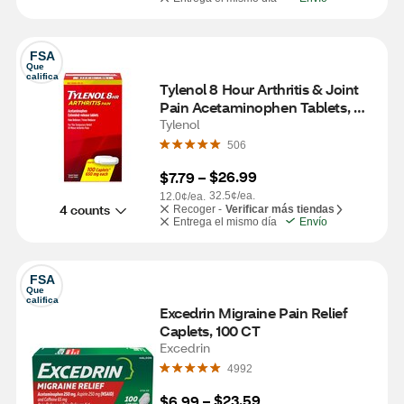
FSA
Que 
califica
Tylenol 8 Hour Arthritis & Joint 
Pain Acetaminophen Tablets, 
100 CT
Tylenol
506
$26.99
$7.79
 – 
32.5¢/ea.
12.0¢/ea.
4 counts
Recoger -
Verificar más tiendas
Entrega el mismo día
Envío
FSA
Que 
califica
Excedrin Migraine Pain Relief 
Caplets, 100 CT
Excedrin
4992
$23.59
$6.99
 – 