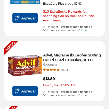
ExtraCare Plus
precio
$7.03
$10 ExtraBucks Rewards for 
spending $30 on Back to Routine 
Agregar
event items
Recoger -
Verificar más tiendas
Entrega el mismo día
Envío
NUEVO
Advil, Migraine Ibuprofen 200mg 
Liquid Filled Capsules, 80 CT
Glucerna
9604
$13.89
Buy 1, Get 1 50% Off
Agregar
Recoger -
Verificar más tiendas
Entrega el mismo día
Envío