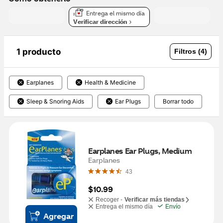
Entrega el mismo día
Verificar dirección
1 producto
Filtros (4)
Earplanes
Health & Medicine
Sleep & Snoring Aids
Ear Plugs
Borrar todo
Earplanes Ear Plugs, Medium
Earplanes
43
$10.99
Recoger -
Verificar más tiendas
Entrega el mismo día
Envío
Agregar