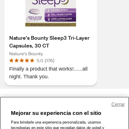
Nature's Bounty Sleep3 Tri-Layer
Capsules, 30 CT
Nature's Bounty
5.0
(
176
)
Finally a product that works!......all
night. Thank you.
Share Feedback
Cerrar
Mejorar su experiencia con el sitio
1-800-679-9691
|
Contáctenos
|
Términos de Uso
|
Accesibilidad
|
Para brindarle una experiencia personalizada, usamos
tecnologías en este sitio que recopilan datos de usted y
Política de Privacidad
|
WA Privacy Policy
|
Mapa del sitio
|