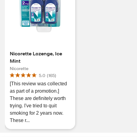
Nicorette Lozenge, Ice
Mint
Nicorette
5.0
(
165
)
[This review was collected
as part of a promotion.]
These are definitely worth
trying. I've tried to quit
smoking for 2 years now.
These r...