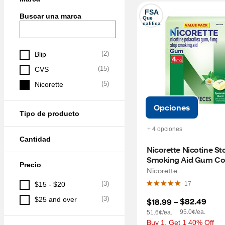
FSA
Buscar una marca
Que 
califica
(
2
)
Blip
(
15
)
CVS
(
5
)
Nicorette
Opciones
Tipo de producto
+ 4 opciones
Cantidad
Nicorette Nicotine Sto
Smoking Aid Gum Coa
Precio
Flavored, 4 mg Spearm
Nicorette
Burst 160 CT
(
3
)
$15 - $20
17
(
3
)
$25 and over
$82.49
$18.99
 – 
95.0¢/ea.
51.6¢/ea.
Buy 1, Get 1 40% Off