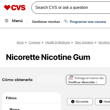
>
>
>
>
Inicio
Comprar
Health & Medicine
Stop Smoking
Nicotin
Nicorette Nicotine Gum
Entrega el mismo día
Cómo obtenerlo
Verificar dirección
Filtros
Nicorette
Heal
Marca