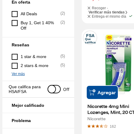
En oferta
Recoger -
Verificar más tiendas
(
2
)
All Deals
Entrega el mismo día
(
2
)
Buy 1, Get 1 40% 
Off
FSA
Que 
califica
Reseñas
(
5
)
1 star & more
(
5
)
2 stars & more
Ver más
Que califica para 
Off
HSA/FSA
Agregar
Mejor calificado
Nicorette 4mg Mini 
Lozenges, Mint, 20 C
Nicorette
Problema
162