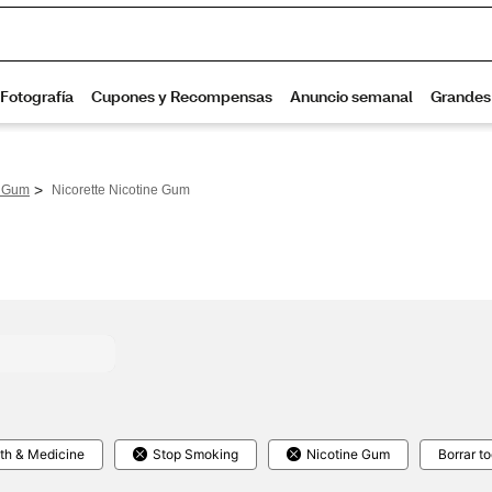
>
e Gum
Nicorette Nicotine Gum
th & Medicine
Stop Smoking
Nicotine Gum
Borrar t