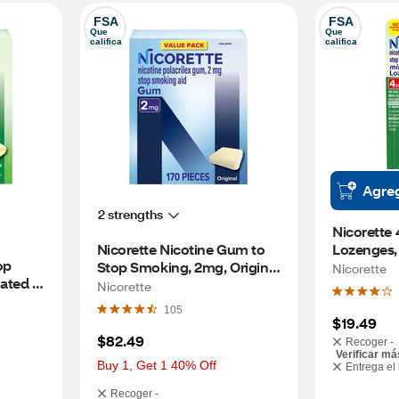
FSA
FSA
Que 
Que 
califica
califica
Agre
2 strengths
Nicorette 
Nicorette Nicotine Gum to 
Lozenges,
p 
Stop Smoking, 2mg, Original 
Nicorette
ted 
Unflavored - 170 Count
Nicorette
int 
105
$19.49
$82.49
Recoger -
Verificar má
Buy 1, Get 1 40% Off
Entrega el
Recoger -