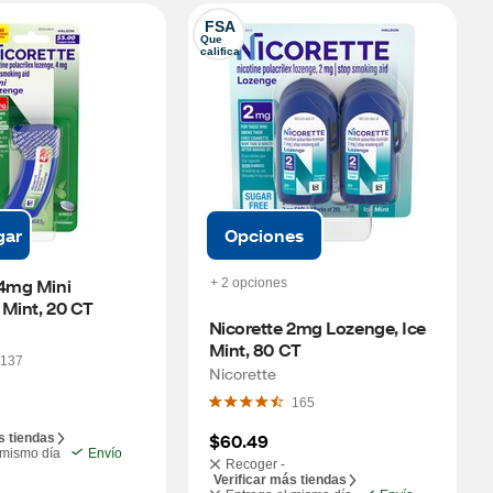
FSA
Que 
califica
gar
Opciones
4mg Mini 
+ 2 opciones
 Mint, 20 CT
Nicorette 2mg Lozenge, Ice 
Mint, 80 CT
137
Nicorette
165
$60.49
s tiendas
 mismo día
Envío
Recoger -
Verificar más tiendas