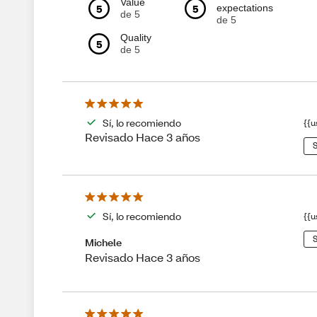
Value
5
5
expectations
de 5
de 5
Quality
5
de 5
Sí, lo recomiendo
{{u
Revisado Hace 3 años
S
Sí, lo recomiendo
{{u
S
Michele
Revisado Hace 3 años