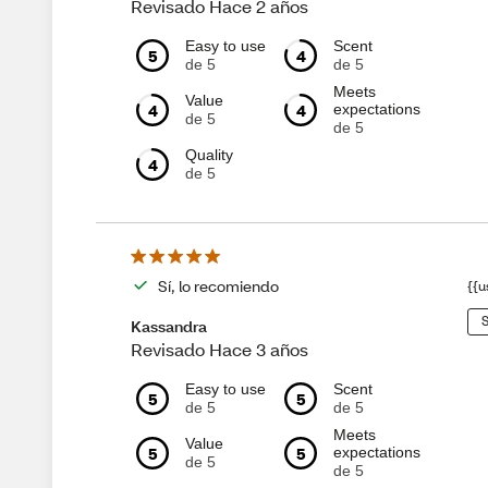
Revisado Hace 2 años
Easy to use
Scent
5
4
de 5
de 5
Meets
Value
4
4
expectations
de 5
de 5
Quality
4
de 5
Sí, lo recomiendo
{{u
S
Kassandra
Revisado Hace 3 años
Easy to use
Scent
5
5
de 5
de 5
Meets
Value
5
5
expectations
de 5
de 5