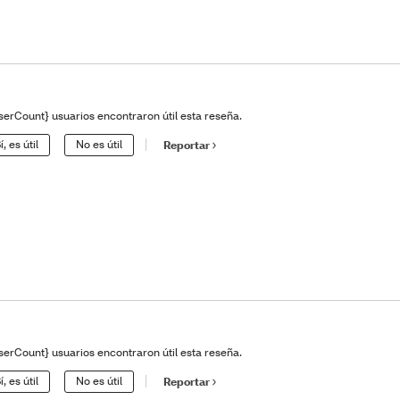
serCount} usuarios encontraron útil esta reseña.
í, es útil
No es útil
Reportar
serCount} usuarios encontraron útil esta reseña.
í, es útil
No es útil
Reportar