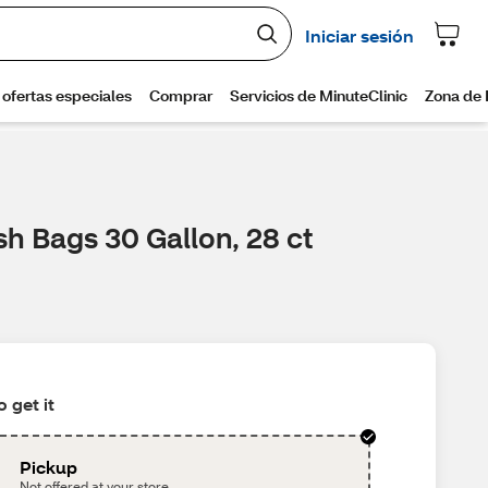
sh Bags 30 Gallon, 28 ct
 get it
Pickup
Not offered at your store