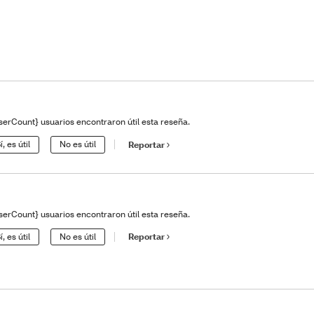
serCount} usuarios encontraron útil esta reseña.
í, es útil
No es útil
Reportar
serCount} usuarios encontraron útil esta reseña.
í, es útil
No es útil
Reportar