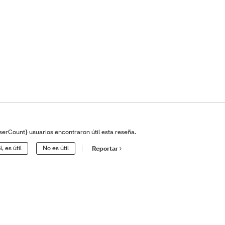
serCount} usuarios encontraron útil esta reseña.
í, es útil
No es útil
Reportar