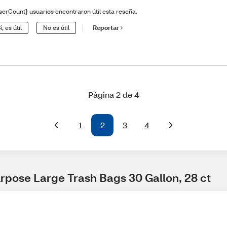
serCount} usuarios encontraron útil esta reseña.
í, es útil
No es útil
Reportar
Página 2 de 4
1
2
3
4
urpose Large Trash Bags 30 Gallon, 28 ct