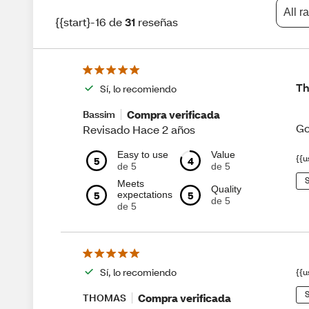
All r
{{start}-16 de
31
reseñas
Th
Sí, lo recomiendo
Compra verificada
Bassim
Go
Revisado Hace 2 años
Easy to use
Value
{{u
5
4
de 5
de 5
S
Meets
Quality
5
5
expectations
de 5
de 5
Sí, lo recomiendo
{{u
S
Compra verificada
THOMAS