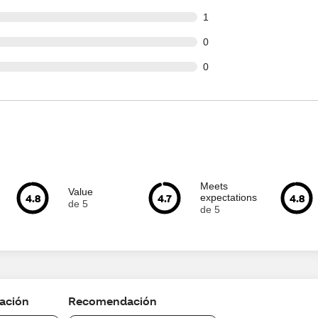
t of 31 reviews
1
t of 31 reviews
0
t of 31 reviews
0
Meets
Value
4.8
4.7
4.8
expectations
de 5
de 5
cación
Recomendación