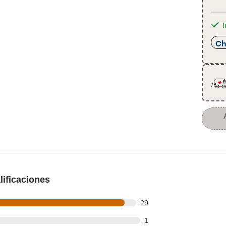
I
Ch
ificaciones
out of 31 reviews
29
t of 31 reviews
1