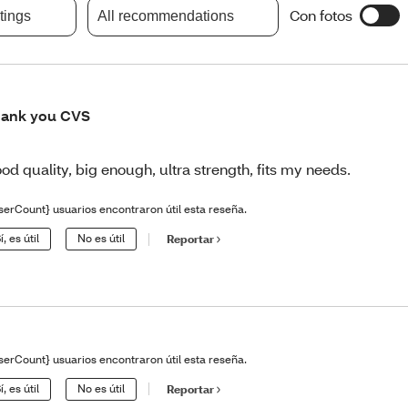
Con fotos
atings
All recommendations
ank you CVS
od quality, big enough, ultra strength, fits my needs.
serCount} usuarios encontraron útil esta reseña.
í, es útil
No es útil
Reportar
serCount} usuarios encontraron útil esta reseña.
í, es útil
No es útil
Reportar