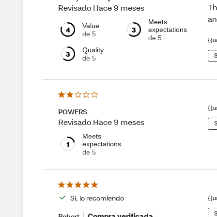
Th
Revisado Hace 9 meses
an
Meets
Value
4
3
expectations
de 5
de 5
{{u
Quality
3
S
de 5
{{u
POWERS
Revisado Hace 9 meses
S
Meets
1
expectations
de 5
Sí, lo recomiendo
{{u
S
Compra verificada
Robert