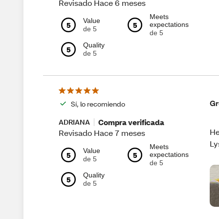
Revisado Hace 6 meses
Meets
Value
5
5
expectations
de 5
de 5
Quality
5
de 5
Gr
Sí, lo recomiendo
Compra verificada
ADRIANA
He
Revisado Hace 7 meses
Ly
Meets
Value
5
5
expectations
de 5
de 5
Quality
5
de 5