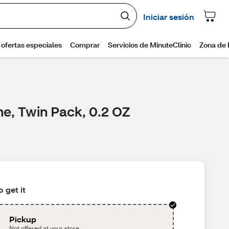
ne, Twin Pack, 0.2 OZ
 get it
Pickup
Not offered at your store