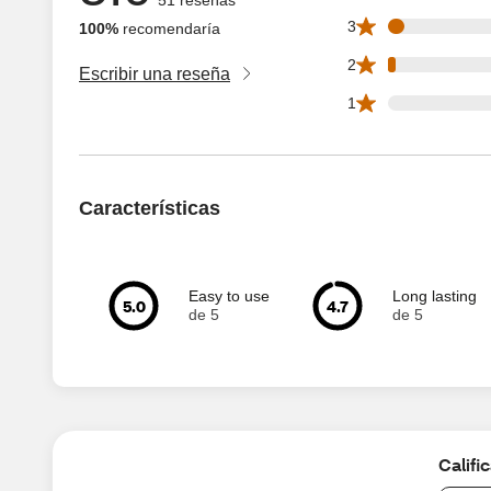
2 3 star reviews ou
3
100%
recomendaría
1 2 star reviews ou
2
Escribir una reseña
0 1 star reviews ou
1
Características
Easy to use
Long lasting
5.0
4.7
de 5
de 5
Califi