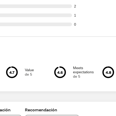
t of 51 reviews
2
t of 51 reviews
1
t of 51 reviews
0
Meets
Value
4.7
4.6
4.8
expectations
de 5
de 5
cación
Recomendación