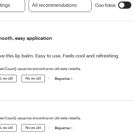
Con fotos
atings
All recommendations
ooth, easy application
ve this lip balm. Easy to use. Feels cool and refreshing.
serCount} usuarios encontraron útil esta reseña.
í, es útil
No es útil
Reportar
serCount} usuarios encontraron útil esta reseña.
í, es útil
No es útil
Reportar