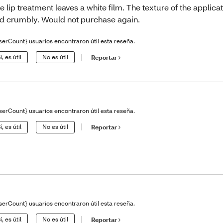
e lip treatment leaves a white film. The texture of the applicat
d crumbly. Would not purchase again.
serCount} usuarios encontraron útil esta reseña.
í, es útil
No es útil
Reportar
serCount} usuarios encontraron útil esta reseña.
í, es útil
No es útil
Reportar
serCount} usuarios encontraron útil esta reseña.
í, es útil
No es útil
Reportar