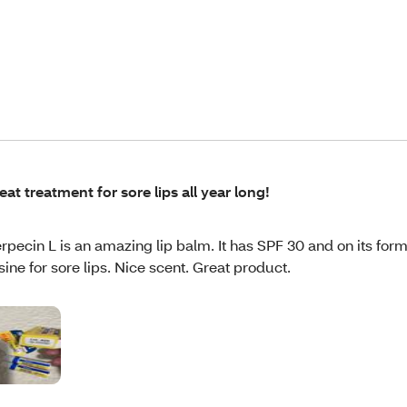
eat treatment for sore lips all year long!
rpecin L is an amazing lip balm. It has SPF 30 and on its for
sine for sore lips. Nice scent. Great product.