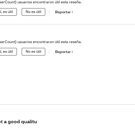
serCount} usuarios encontraron útil esta reseña.
í, es útil
No es útil
Reportar
serCount} usuarios encontraron útil esta reseña.
í, es útil
No es útil
Reportar
t a good qualitu