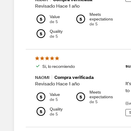
Revisado Hace 1 año
Meets
Value
5
5
expectations
de 5
de 5
Quality
5
de 5
su
Sí, lo recomiendo
Compra verificada
NAOMI
It
Revisado Hace 1 año
to
Meets
Value
5
5
expectations
de 5
de 5
{{u
Quality
5
S
de 5