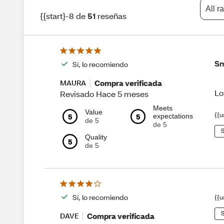
All r
{{start}-8 de
51
reseñas
Sm
Sí, lo recomiendo
Compra verificada
MAURA
Lo
Revisado Hace 5 meses
Meets
Value
{{u
5
5
expectations
de 5
de 5
S
Quality
5
de 5
Sí, lo recomiendo
{{u
S
Compra verificada
DAVE