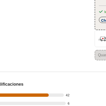
I
Ch
ificaciones
out of 51 reviews
42
t of 51 reviews
6