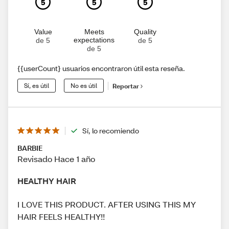
5
5
5
Value
Meets
Quality
expectations
de 5
de 5
de 5
{{userCount} usuarios encontraron útil esta reseña.
Sí, es útil
No es útil
Reportar
Sí, lo recomiendo
BARBIE
Revisado Hace 1 año
HEALTHY HAIR
I LOVE THIS PRODUCT. AFTER USING THIS MY
HAIR FEELS HEALTHY!!