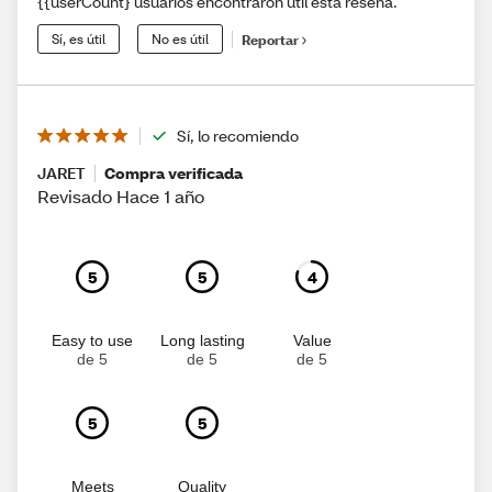
{{userCount} usuarios encontraron útil esta reseña.
Sí, es útil
No es útil
Reportar
Sí, lo recomiendo
JARET
Compra verificada
Revisado Hace 1 año
5
5
4
Easy to use
Long lasting
Value
de 5
de 5
de 5
5
5
Meets
Quality