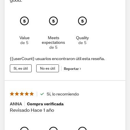
5
5
5
Value
Meets
Quality
expectations
de 5
de 5
de 5
{{userCount} usuarios encontraron útil esta reseña.
Sí, es útil
No es útil
Reportar
Sí, lo recomiendo
ANNA
Compra verificada
Revisado Hace 1 año