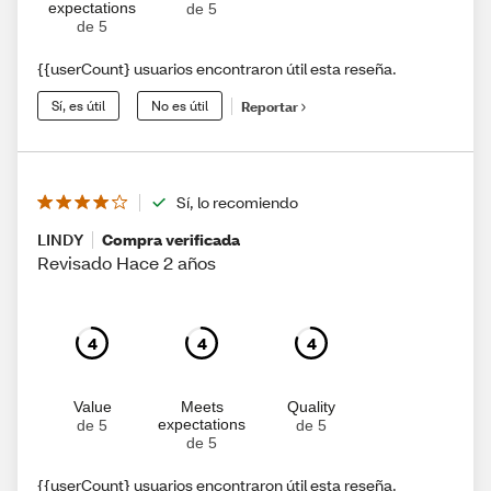
expectations
de 5
de 5
{{userCount} usuarios encontraron útil esta reseña.
Sí, es útil
No es útil
Reportar
Sí, lo recomiendo
LINDY
Compra verificada
Revisado Hace 2 años
4
4
4
Value
Meets
Quality
expectations
de 5
de 5
de 5
{{userCount} usuarios encontraron útil esta reseña.