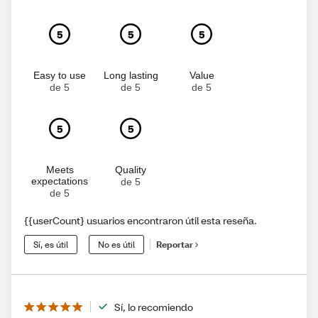
5
5
5
Easy to use
Long lasting
Value
de 5
de 5
de 5
5
5
Meets
Quality
expectations
de 5
de 5
{{userCount} usuarios encontraron útil esta reseña.
Sí, es útil
No es útil
Reportar
Sí, lo recomiendo