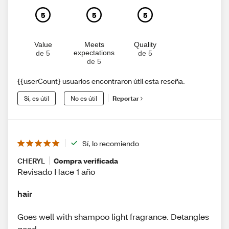
5
5
5
Value
Meets
Quality
expectations
de 5
de 5
de 5
{{userCount} usuarios encontraron útil esta reseña.
Sí, es útil
No es útil
Reportar
Sí, lo recomiendo
CHERYL
Compra verificada
Revisado Hace 1 año
hair
Goes well with shampoo light fragrance. Detangles
good.