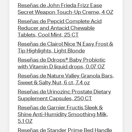
Reseñas de John Frieda Frizz Ease
Secret Weapon Touch-Up Creme, 4 OZ
Reseñas de Pepcid Complete Acid
Reducer and Antacid Chewable
Tablets, Cool Mint, 25 CT
Reseñas de Clairol Nice 'N Easy Frost &
Tip Highlights, Light Blonde
Reseñas de Ddrops® Baby Probiotic
with Vitamin D liquid drops, 0.07 OZ
Reseñas de Nature Valley Granola Bars,
Sweet & Salty Nut, 6 ct, 7.4 oz
Reseñas de Urinozinc Prostate Dietary
Supplement Capsules, 250 CT
Reseñas de Garnier Fructis Sleek &
Shine Anti-Humidity Smoothing Milk,
5.1 OZ
Reseñas de Stander Prime Bed Handle