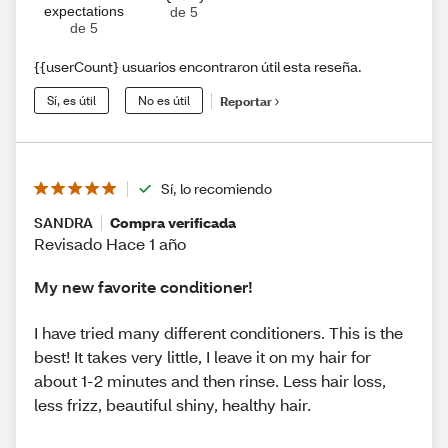
expectations
de 5
de 5
{{userCount} usuarios encontraron útil esta reseña.
Sí, es útil
No es útil
Reportar
Sí, lo recomiendo
SANDRA
Compra verificada
Revisado Hace 1 año
My new favorite conditioner!
I have tried many different conditioners. This is the
best! It takes very little, I leave it on my hair for
about 1-2 minutes and then rinse. Less hair loss,
less frizz, beautiful shiny, healthy hair.