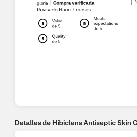
S
Compra verificada
gloria
Revisado Hace 7 meses
Meets
Value
5
5
expectations
de 5
de 5
Quality
5
de 5
Detalles de Hibiclens Antiseptic Skin 