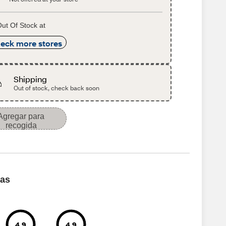
ut Of Stock at
eck more stores
Shipping
Out of stock, check back soon
Agregar para
recogida
cas
4.9
4.9