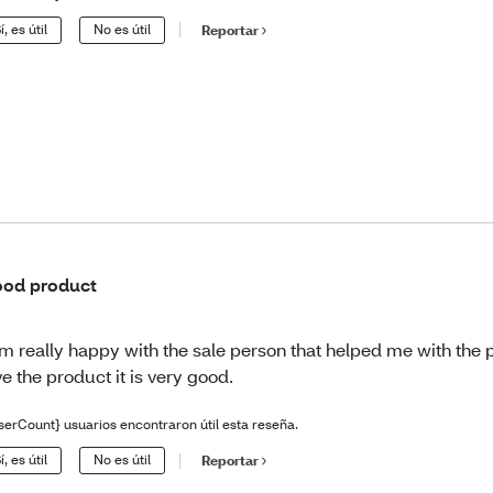
í, es útil
No es útil
Reportar
od product
am really happy with the sale person that helped me with the 
ve the product it is very good.
serCount} usuarios encontraron útil esta reseña.
í, es útil
No es útil
Reportar