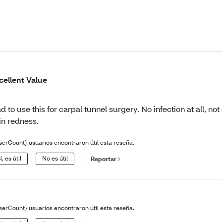
cellent Value
d to use this for carpal tunnel surgery. No infection at all, no
in redness.
serCount} usuarios encontraron útil esta reseña.
í, es útil
No es útil
Reportar
serCount} usuarios encontraron útil esta reseña.