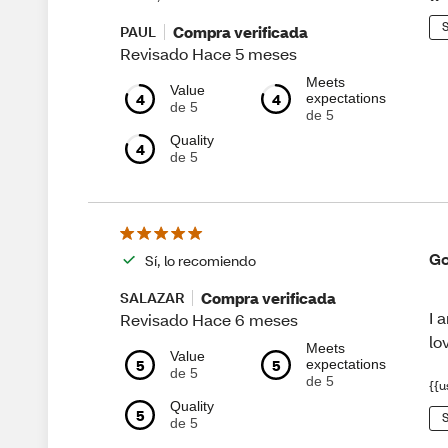
S
Compra verificada
PAUL
Revisado Hace 5 meses
Meets
Value
4
4
expectations
de 5
de 5
Quality
4
de 5
Go
Sí, lo recomiendo
Compra verificada
SALAZAR
I 
Revisado Hace 6 meses
lo
Meets
Value
5
5
expectations
de 5
de 5
{{u
Quality
5
S
de 5