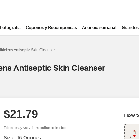
ibiclens Antiseptic Skin Cleanser
ens Antiseptic Skin Cleanser
$21.79
How to
Prices may vary from online to in store
Size:
16 Ounces