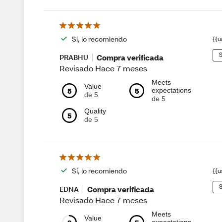
Sí, lo recomiendo
{{u
S
Compra verificada
PRABHU
Revisado Hace 7 meses
Meets
Value
5
5
expectations
de 5
de 5
Quality
5
de 5
Sí, lo recomiendo
{{u
S
Compra verificada
EDNA
Revisado Hace 7 meses
Meets
Value