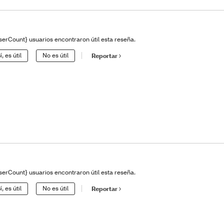
serCount} usuarios encontraron útil esta reseña.
í, es útil
No es útil
Reportar
serCount} usuarios encontraron útil esta reseña.
í, es útil
No es útil
Reportar