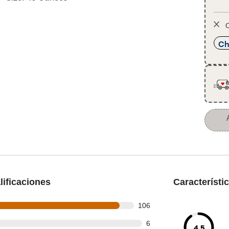
O
Ch
ificaciones
Característi
 out of 115 reviews
106
t of 115 reviews
6
4.5