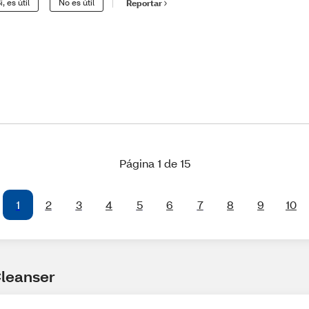
í, es útil
No es útil
Reportar
Página 1 de 15
1
2
3
4
5
6
7
8
9
10
Cleanser