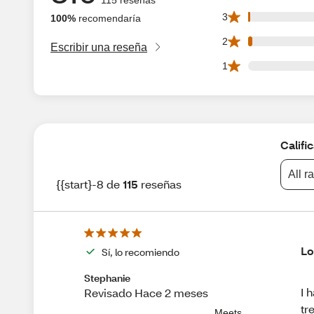
1 3 star reviews ou
3
100%
recomendaría
2 2 star reviews ou
2
Escribir una reseña
0 1 star reviews ou
1
Califi
All r
{{start}-8 de
115
reseñas
Lo
Sí, lo recomiendo
Stephanie
I 
Revisado Hace 2 meses
tr
Meets