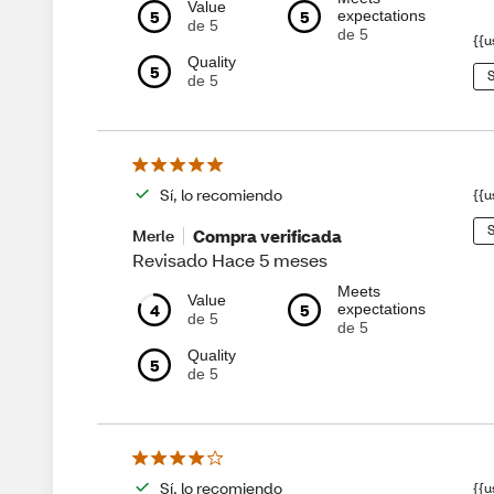
Value
5
5
expectations
de 5
de 5
{{u
Quality
5
S
de 5
Sí, lo recomiendo
{{u
S
Compra verificada
Merle
Revisado Hace 5 meses
Meets
Value
4
5
expectations
de 5
de 5
Quality
5
de 5
Sí, lo recomiendo
{{u