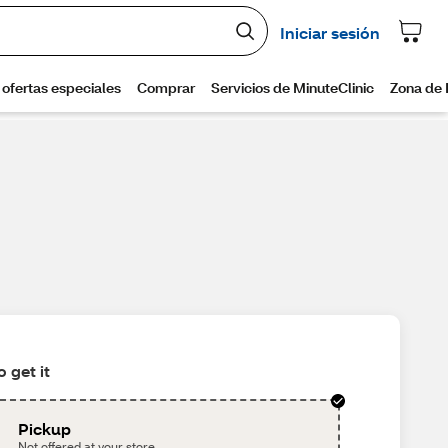
 get it
Pickup
Not offered at your store