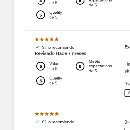
3
5
expectations
de 5
de 5
Quality
5
de 5
Ex
Sí, lo recomiendo
Revisado Hace 7 meses
Meets
Ha
Value
5
5
expectations
de 5
sk
de 5
Quality
5
de 5
{{u
S
Sí, lo recomiendo
{{u