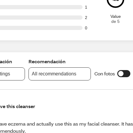
t of 115 reviews
1
Value
t of 115 reviews
2
de 5
t of 115 reviews
0
cación
Recomendación
Con fotos
atings
All recommendations
ve this cleanser
have eczema and actually use this as my facial cleanser. It ha
emendously.