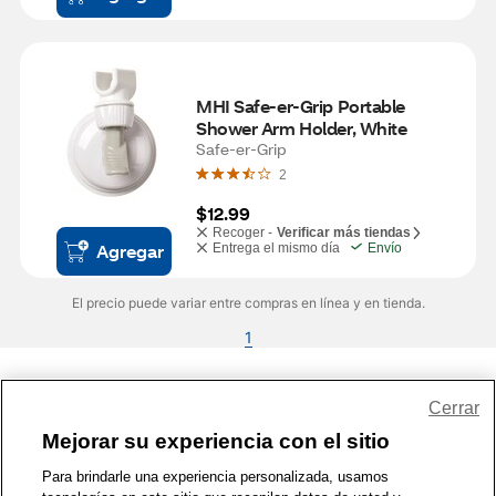
MHI Safe-er-Grip Portable 
Shower Arm Holder, White
Safe-er-Grip
2
$12.99
Recoger -
Verificar más tiendas
Agregar
Entrega el mismo día
Envío
El precio puede variar entre compras en línea y en tienda.
1
Share Feedback
Cerrar
Mejorar su experiencia con el sitio
1-800-679-9691
|
Contáctenos
|
Términos de Uso
|
Accesibilidad
|
Para brindarle una experiencia personalizada, usamos