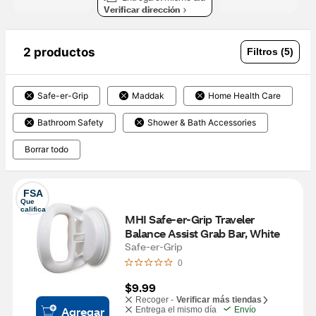
Verificar dirección
2 productos
Filtros (5)
Safe-er-Grip
Maddak
Home Health Care
Bathroom Safety
Shower & Bath Accessories
Borrar todo
FSA
Que 
califica
MHI Safe-er-Grip Traveler 
Balance Assist Grab Bar, White
Safe-er-Grip
0
$9.99
Recoger -
Verificar más tiendas
Agregar
Entrega el mismo día
Envío