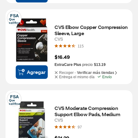
FSA
Que 
califica
CVS Elbow Copper Compression 
Sleeve, Large
CVS
115
$16.49
ExtraCare Plus
precio
$13.19
Agregar
Recoger -
Verificar más tiendas
Entrega el mismo día
Envío
FSA
Que 
califica
CVS Moderate Compression 
Support Elbow Pads, Medium
CVS
97
$21.29