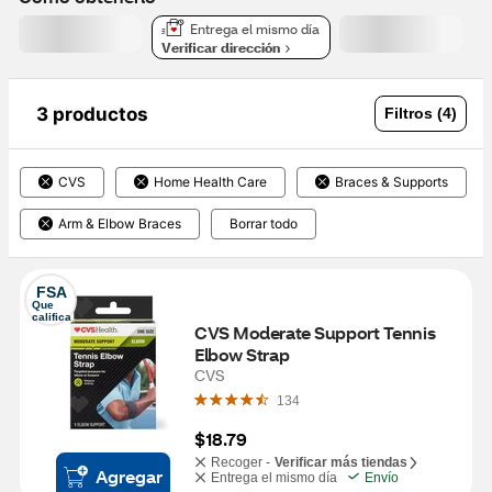
Entrega el mismo día
Verificar dirección
3 productos
Filtros (4)
CVS
Home Health Care
Braces & Supports
Arm & Elbow Braces
Borrar todo
FSA
Que 
califica
CVS Moderate Support Tennis 
Elbow Strap
CVS
134
$18.79
Recoger -
Verificar más tiendas
Agregar
Entrega el mismo día
Envío