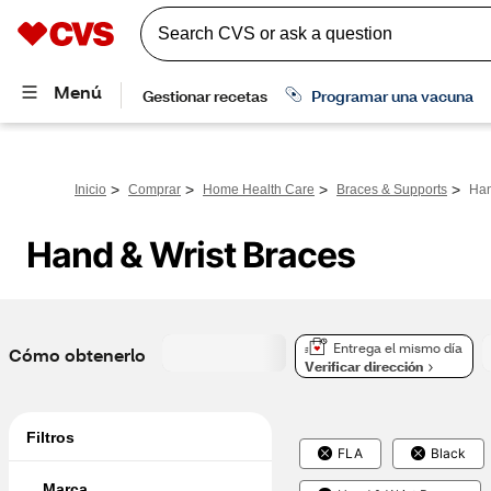
>
>
>
>
Inicio
Comprar
Home Health Care
Braces & Supports
Han
Hand & Wrist Braces
Entrega el mismo día
Cómo obtenerlo
Verificar dirección
Filtros
FLA
Black
Marca