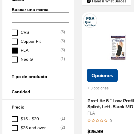
Hand & Wrist Braces
Buscar una marca
FSA
Que 
califica
(
6
)
CVS
(
3
)
Copper Fit
(
3
)
FLA
(
1
)
Neo G
Opciones
Tipo de producto
+ 3 opciones
Cantidad
Pro-Lite 6 " Low Profil
Splint, Left, Black MD
Precio
FLA
(
1
)
$15 - $20
0
(
2
)
$25 and over
$25.99