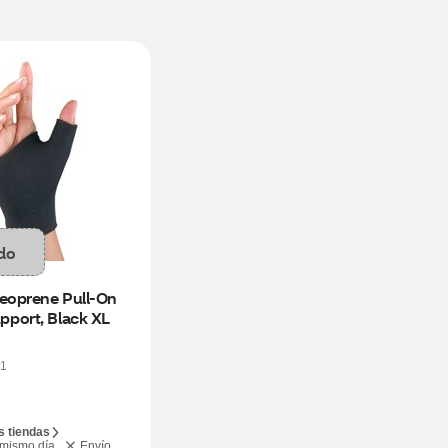
do
eoprene Pull-On 
port, Black XL
1
s tiendas
 mismo día
Envío