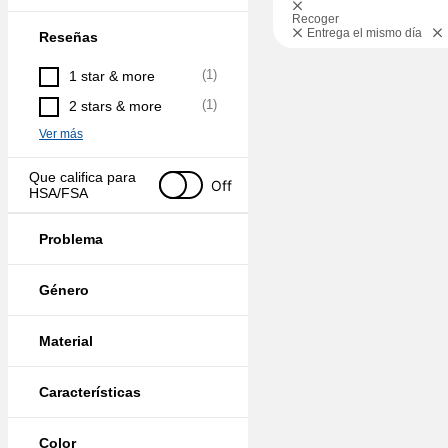
Recoger
Entrega el mismo día
Reseñas
(
1
)
1 star & more
(
1
)
2 stars & more
Ver más
Que califica para 
Off
HSA/FSA
Problema
Género
Material
Características
Color