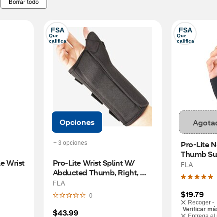
Borrar todo
FSA
FSA
Que 
Que 
califica
califica
Opciones
Agota
Pro-Lite N
+ 3 opciones
Thumb Sup
e Wrist 
Pro-Lite Wrist Splint W/ 
FLA
Abducted Thumb, Right, 
Black LG
FLA
$19.79
0
Recoger -
Verificar má
$43.99
Entrega el