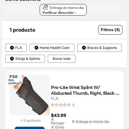
Entrega el mismo día
Verificar dirección
1 producto
Filtros (4)
FLA
Home Health Care
Braces & Supports
Slings & Splints
Borrar todo
FSA
Que 
califica
Pro-Lite Wrist Splint W/ 
Abducted Thumb, Right, Black 
LG
FLA
0
$43.99
+ 3 opciones
Entrega el mismo día
Recoger
Envío