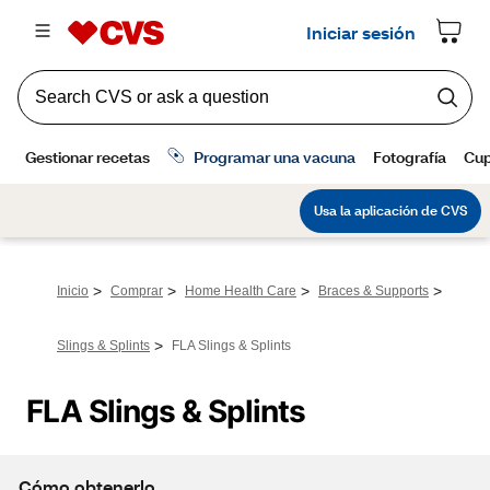
>
>
>
>
Inicio
Comprar
Home Health Care
Braces & Supports
>
Slings & Splints
FLA Slings & Splints
FLA Slings & Splints
Cómo obtenerlo