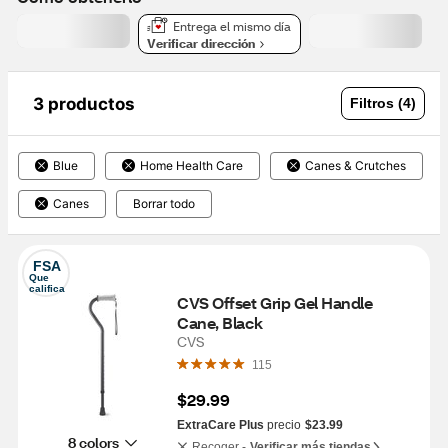
Entrega el mismo día
Verificar dirección
3 productos
Filtros (4)
Blue
Home Health Care
Canes & Crutches
Canes
Borrar todo
FSA
Que 
califica
CVS Offset Grip Gel Handle 
Cane, Black
CVS
115
$29.99
ExtraCare Plus
precio
$23.99
8 colors
Recoger -
Verificar más tiendas