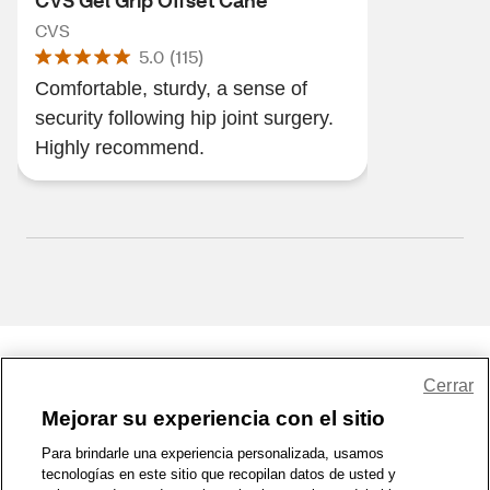
CVS Gel Grip Offset Cane
CVS
5.0
(
115
)
Comfortable, sturdy, a sense of
security following hip joint surgery.
Highly recommend.
Share Feedback
Cerrar
Mejorar su experiencia con el sitio
1-800-679-9691
|
Contáctenos
|
Términos de Uso
|
Accesibilidad
|
Para brindarle una experiencia personalizada, usamos
tecnologías en este sitio que recopilan datos de usted y
Política de Privacidad
|
WA Privacy Policy
|
Mapa del sitio
|