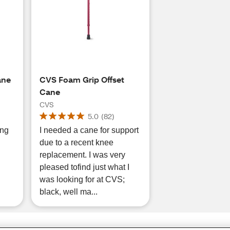
ane
CVS Foam Grip Offset
Cane
CVS
5.0
(
82
)
ing
I needed a cane for support
due to a recent knee
replacement. I was very
pleased tofind just what I
was looking for at CVS;
black, well ma...