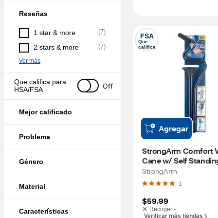
Reseñas
(
7
)
1 star & more
FSA
Que 
(
7
)
2 stars & more
califica
Ver más
Que califica para 
Off
HSA/FSA
Mejor calificado
Agregar
Problema
StrongArm Comfort W
Cane w/ Self Standin
Género
StrongArm
1
Material
$59.99
Recoger -
Características
Verificar más tiendas