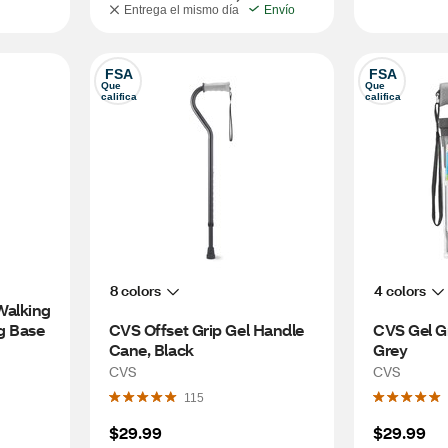
Entrega el mismo día
Envío
FSA
FSA
Que 
Que 
califica
califica
8 colors
4 colors
alking 
g Base
CVS Offset Grip Gel Handle 
CVS Gel Gr
Cane, Black
Grey
CVS
CVS
115
$29.99
$29.99