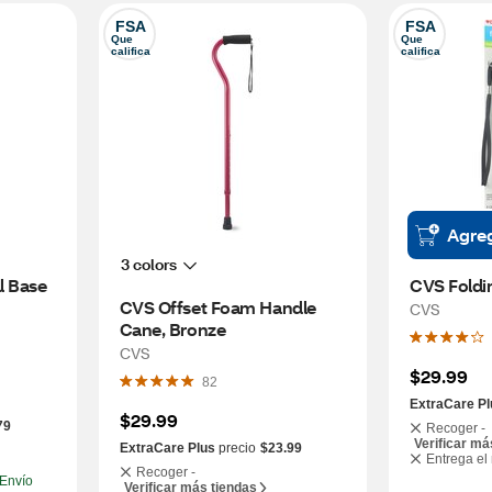
FSA
FSA
Que 
Que 
califica
califica
Agre
3 colors
 Base 
CVS Foldi
CVS Offset Foam Handle 
CVS
Cane, Bronze
CVS
$29.99
82
ExtraCare Pl
$29.99
79
Recoger -
Verificar má
ExtraCare Plus
precio
$23.99
Entrega el
Recoger -
Envío
Verificar más tiendas