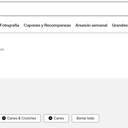
es
Canes & Crutches
Canes
Borrar todo