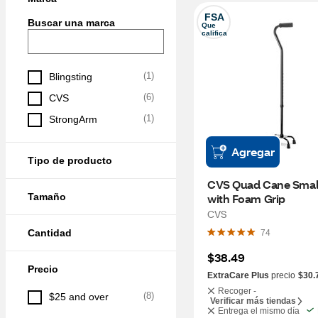
FSA
Buscar una marca
Que 
califica
(
1
)
Blingsting
(
6
)
CVS
(
1
)
StrongArm
Agregar
Tipo de producto
CVS Quad Cane Small
Tamaño
with Foam Grip
CVS
Cantidad
74
$38.49
Precio
ExtraCare Plus
precio
$30.
Recoger -
(
8
)
$25 and over
Verificar más tiendas
Entrega el mismo día