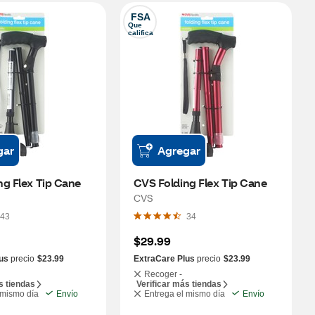
FSA
Que 
califica
gar
Agregar
ng Flex Tip Cane
CVS Folding Flex Tip Cane
CVS
43
34
$29.99
us
precio
$23.99
ExtraCare Plus
precio
$23.99
Recoger -
s tiendas
Verificar más tiendas
 mismo día
Envío
Entrega el mismo día
Envío