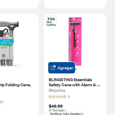
FSA
Que 
califica
Agregar
BLINGSTING Essentials 
ip Folding Cane, 
Safety Cane with Alarm & 
Flashlight
Blingsting
0
87
$49.99
Recoger -
Verificar más tiendas