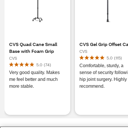
CVS Quad Cane Small
CVS Gel Grip Offset C
Base with Foam Grip
CVS
5.0
(
115
)
CVS
5.0
(
74
)
Comfortable, sturdy, a
Very good quality. Makes
sense of security follow
me feel better and much
hip joint surgery. Highly
more stable.
recommend.