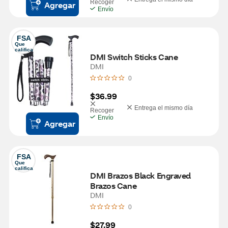
Recoger
Agregar
Envío
FSA
Que 
califica
DMI Switch Sticks Cane
DMI
0
$36.99
Entrega el mismo día
Recoger
Envío
Agregar
FSA
Que 
califica
DMI Brazos Black Engraved 
Brazos Cane
DMI
0
$27.99