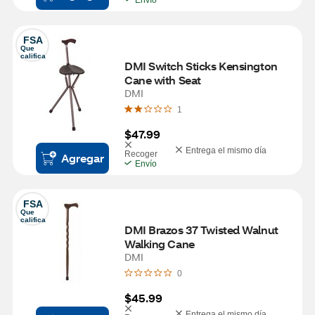
Envío
FSA
Que 
califica
DMI Switch Sticks Kensington 
Cane with Seat
DMI
1
$47.99
Entrega el mismo día
Recoger
Agregar
Envío
FSA
Que 
califica
DMI Brazos 37 Twisted Walnut 
Walking Cane
DMI
0
$45.99
Entrega el mismo día