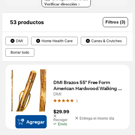
Verificar dirección
53 productos
Filtros (3)
DMI
Home Health Care
Canes & Crutches
Borrar todo
DMI Brazos 55" Free Form 
American Hardwood Walking 
Stick
DMI
1
$29.99
Entrega el mismo día
Recoger
Agregar
Envío