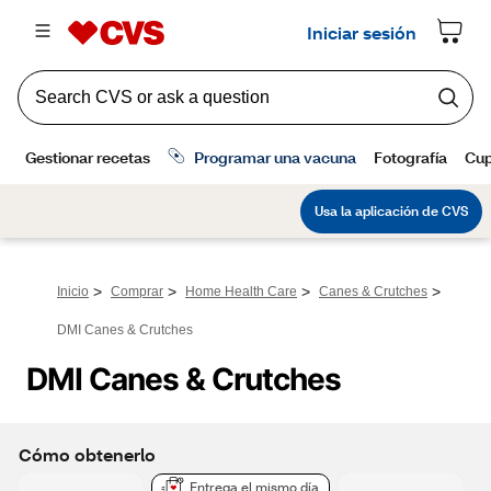
>
>
>
>
Inicio
Comprar
Home Health Care
Canes & Crutches
DMI Canes & Crutches
DMI Canes & Crutches
Cómo obtenerlo
Entrega el mismo día