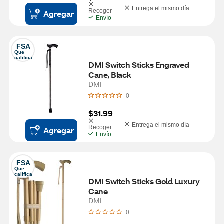
Entrega el mismo día
Recoger
Agregar
Envío
FSA
Que 
califica
DMI Switch Sticks Engraved 
Cane, Black
DMI
0
$31.99
Entrega el mismo día
Recoger
Agregar
Envío
FSA
Que 
califica
DMI Switch Sticks Gold Luxury 
Cane
DMI
0