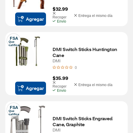
$32.99
Entrega el mismo día
Recoger
Agregar
Envío
FSA
Que 
califica
DMI Switch Sticks Huntington 
Cane
DMI
0
$35.99
Entrega el mismo día
Recoger
Agregar
Envío
FSA
Que 
califica
DMI Switch Sticks Engraved 
Cane, Graphite
DMI