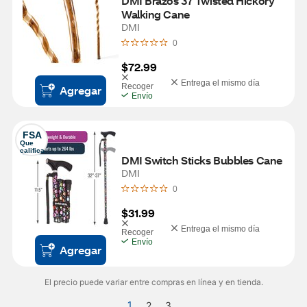
DMI Brazos 37 Twisted Hickory 
Walking Cane
DMI
0
$72.99
Entrega el mismo día
Recoger
Agregar
Envío
FSA
Que 
califica
DMI Switch Sticks Bubbles Cane
DMI
0
$31.99
Entrega el mismo día
Recoger
Envío
Agregar
El precio puede variar entre compras en línea y en tienda.
1
2
3