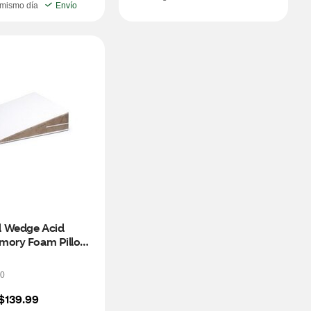
 mismo día
Envío
 Wedge Acid 
mory Foam Pillow, 
0
$139.99