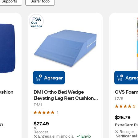
k Supports
Borrar todo
FSA
Que 
califica
Agregar
Agre
ushion
DMI Ortho Bed Wedge 
CVS Foam
Elevating Leg Rest Cushion 
CVS
Pillow, Blue, 6" x 20" x 24"
DMI
1
$25.79
$27.49
43
ExtraCare Pl
Recoger -
Recoger
Verificar má
Entrega el mismo día
Envío