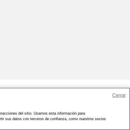
Cerrar
io
|
Zona de Bienestar
|
© 1999 - 2026 CVS.com
teracciones del sitio. Usamos esta información para
rtir sus datos con terceros de confianza, como nuestros socios