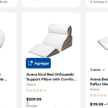
Envío
Entrega el
Agregar
3 sizes
 
Avana Kind Bed Orthopedic 
e 
Support Pillow with Comfort 
Avana Bed
Bamboo Cover
Reflux Me
Avana
Queen
Avana
0
$209.99
$119.99
 – 
Recoger