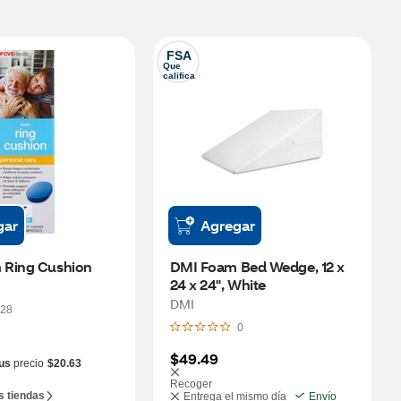
FSA
Que 
califica
gar
Agregar
 Ring Cushion
DMI Foam Bed Wedge, 12 x 
24 x 24", White
DMI
28
0
$49.49
us
precio
$20.63
Recoger
s tiendas
Entrega el mismo día
Envío