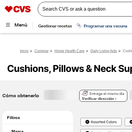
>
>
>
>
Inicio
Comprar
Home Health Care
Daily Living Aids
Cushi
Cushions, Pillows & Neck Su
Entrega el mismo día
Cómo obtenerlo
Verificar dirección
Filtros
Assorted Colors
Marca