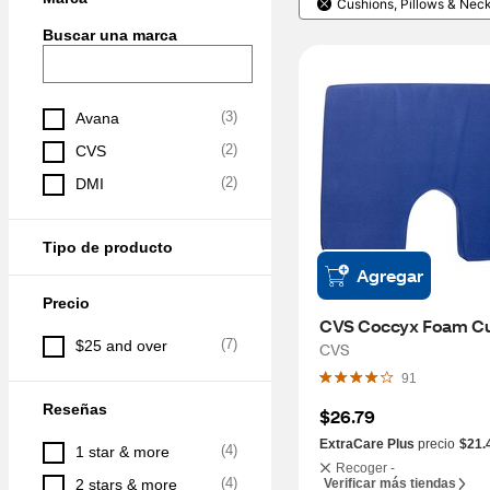
Cushions, Pillows & Nec
Buscar una marca
(
3
)
Avana
(
2
)
CVS
(
2
)
DMI
Tipo de producto
Agregar
Precio
CVS Coccyx Foam C
(
7
)
$25 and over
CVS
91
Reseñas
$26.79
ExtraCare Plus
precio
$21.
(
4
)
1 star & more
Recoger -
(
4
)
2 stars & more
Verificar más tiendas