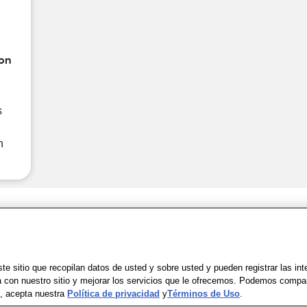
on
s
n
Share Feedback
Uso
|
Accesibilidad
|
Política de Privacidad
|
WA Privacy Policy
|
Mapa del sit
e sitio que recopilan datos de usted y sobre usted y pueden registrar las in
a con nuestro sitio y mejorar los servicios que le ofrecemos. Podemos compa
io, acepta nuestra
Política de privacidad
y
Términos de Uso
.