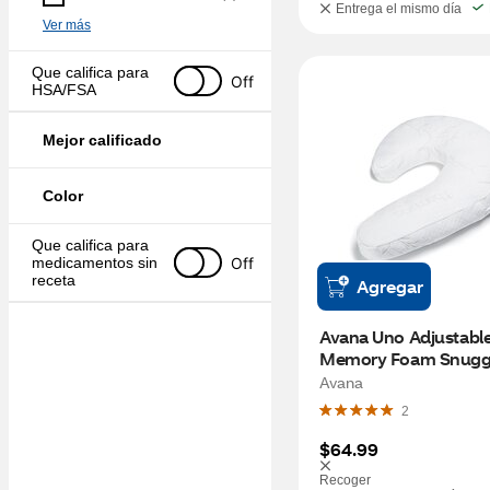
Entrega el mismo día
Ver más
Que califica para 
Off
HSA/FSA
Mejor calificado
Color
Que califica para 
Off
medicamentos sin 
receta
Agregar
Avana Uno Adjustable
Memory Foam Snuggl
Pillow for Side Sle
Avana
2
$64.99
Recoger