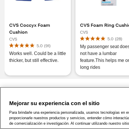
CVS Coccyx Foam
CVS Foam Ring Cushi
Cushion
CVS
5.0
(
28
)
CVS
5.0
(
91
)
My passenger seat doe
Works well. Could be a little
not have a lumbar
thicker, but still effective.
feature.This helps me o
long rides
Mejorar su experiencia con el sitio
1-800-679-9691
|
Contáctenos
|
Términos de 
Para brindarle una experiencia personalizada, usamos tecnologías en est
proporcionarle nuestros productos y servicios, entender cómo interactú
de comercialización e investigación. Al continuar utilizando nuestro sit