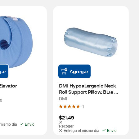
gar
Agregar
Elevator
DMI Hypoallergenic Neck 
Roll Support Pillow, Blue 
Satin, 18" x 7"
DMI
0
1
$21.49
 mismo día
Envío
Recoger
Entrega el mismo día
Envío