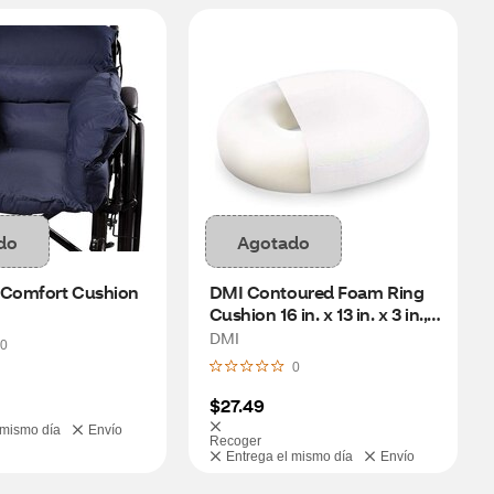
do
Agotado
 Comfort Cushion
DMI Contoured Foam Ring 
Cushion 16 in. x 13 in. x 3 in., 
White
DMI
0
0
$27.49
 mismo día
Envío
Recoger
Entrega el mismo día
Envío