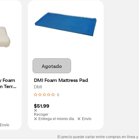
Agotado
 Foam 
DMI Foam Mattress Pad
 Terry 
DMI
 3" to 
0
$51.99
Recoger
Entrega el mismo día
Envío
Envío
El precio puede variar entre compras en línea y