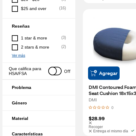
(
16
)
$25 and over
Reseñas
(
3
)
1 star & more
(
2
)
2 stars & more
Ver más
Que califica para 
Off
Agregar
HSA/FSA
DMI Contoured Foam 
Problema
Seat Cushion 18x15x3
DMI
Género
0
$28.99
Material
Recoger
Entrega el mismo día
Características