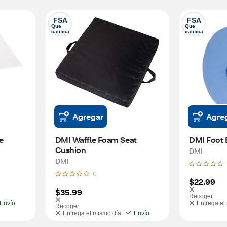
FSA
FSA
Que 
Que 
califica
califica
Agregar
Agre
e
DMI Waffle Foam Seat 
DMI Foot 
Cushion
DMI
DMI
0
$22.99
$35.99
Recoger
Envío
Entrega el
Recoger
Entrega el mismo día
Envío