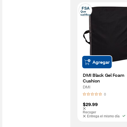
FSA
Que 
califica
Agregar
DMI Black Gel Foam 
Cushion
DMI
0
$29.99
Recoger
Entrega el mismo día