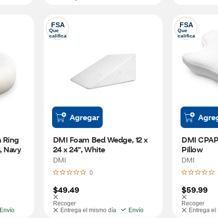
FSA
FSA
Que 
Que 
califica
califica
Agregar
Agre
Ring 
DMI Foam Bed Wedge, 12 x 
DMI CPAP
, Navy
24 x 24", White
Pillow
DMI
DMI
0
$49.49
$59.99
Recoger
Recoger
Envío
Entrega el mismo día
Envío
Entrega el