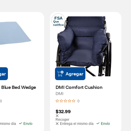
FSA
Que 
califica
gar
Agregar
 Blue Bed Wedge
DMI Comfort Cushion
DMI
0
0
$32.99
Recoger
 mismo día
Envío
Entrega el mismo día
Envío