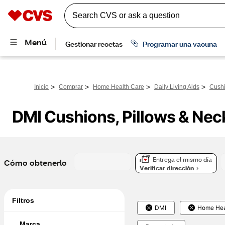
>
>
>
>
Inicio
Comprar
Home Health Care
Daily Living Aids
Cushi
DMI Cushions, Pillows & Nec
Entrega el mismo día
Cómo obtenerlo
Verificar dirección
Filtros
DMI
Home Hea
Marca