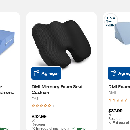
FSA
Que 
califica
Agregar
Agre
 
DMI Memory Foam Seat 
DMI Foam
shion 
Cushion
DMI
x 24"
DMI
0
$37.99
$32.99
Recoger
Entrega el
Recoger
Envío
Entrega el mismo día
Envío