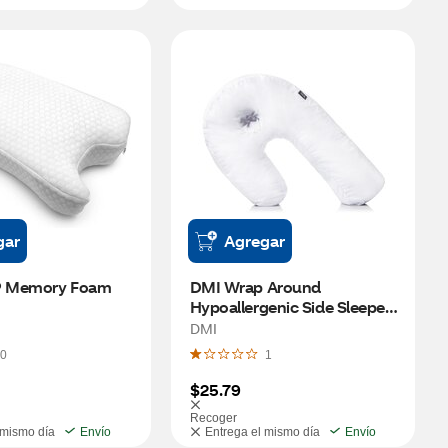
gar
Agregar
 Memory Foam 
DMI Wrap Around 
Hypoallergenic Side Sleeper 
Pillow with Unique Ear 
DMI
Pocket
0
1
$25.79
Recoger
 mismo día
Envío
Entrega el mismo día
Envío