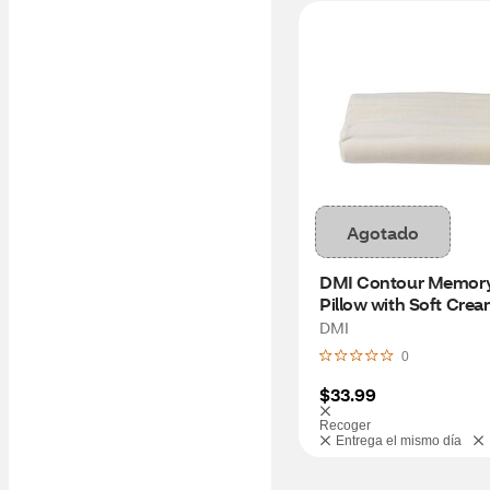
Agotado
DMI Contour Memory
Pillow with Soft Cream
Cloth Cover, 19" x 12" x
DMI
4.5"
0
$33.99
Recoger
Entrega el mismo día