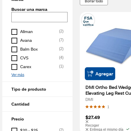
Borrar todo
Buscar una marca
FSA
Que 
califica
(
2
)
Allman
(
7
)
Avana
(
2
)
Balm Box
(
4
)
CVS
(
1
)
Carex
Agregar
Ver más
DMI Ortho Bed Wedge
Tipo de producto
Elevating Leg Rest Cu
Pillow, Blue, 6" x 20" 
DMI
Cantidad
1
$27.49
Precio
Recoger
Entrega el mismo día
(
2
)
$20 - $25