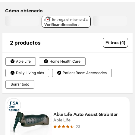
Cómo obtenerlo
Entrega el mismo día
Verificar dirección
2 productos
Filtros (4)
Able Life
Home Health Care
Daily Living Aids
Patient Room Accessories
Borrar todo
FSA
Que 
califica
Able Life Auto Assist Grab Bar
Able Life
23