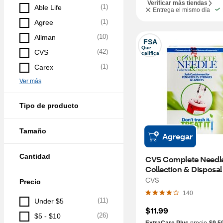
Verificar más tiendas
(
1
)
Able Life
Entrega el mismo día
(
1
)
Agree
(
10
)
Allman
FSA
Que 
(
42
)
CVS
califica
(
1
)
Carex
Ver más
Tipo de producto
Tamaño
Agregar
Cantidad
CVS Complete Needle
Collection & Disposal 
System
CVS
Precio
140
(
11
)
Under $5
$11.99
(
26
)
$5 - $10