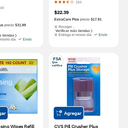
284
49
$22.39
ExtraCare Plus
precio
$17.91
us
precio
$31.99
Recoger -
Verificar más tiendas
Entrega el mismo día
Envío
s tiendas
 mismo día
Envío
FSA
Que 
califica
gar
Agregar
ing Wipes Refill 
CVS Pill Crusher Plus 