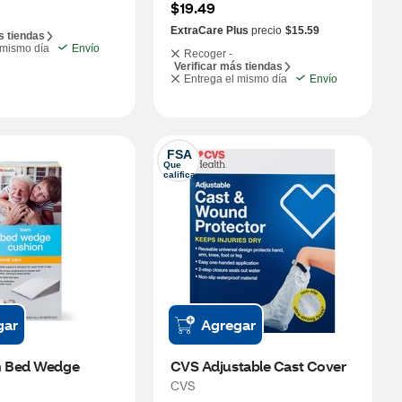
$19.49
ExtraCare Plus
precio
$15.59
s tiendas
 mismo día
Envío
Recoger -
Verificar más tiendas
Entrega el mismo día
Envío
FSA
Que 
califica
gar
Agregar
 Bed Wedge 
CVS Adjustable Cast Cover
CVS