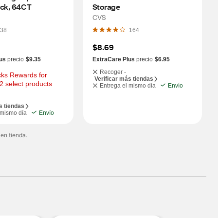
ack, 64CT
Storage
CVS
38
164
$8.69
us
precio
$9.35
ExtraCare Plus
precio
$6.95
Recoger -
ks Rewards for 
Verificar más tiendas
2 select products
Entrega el mismo día
Envío
s tiendas
 mismo día
Envío
 en tienda.