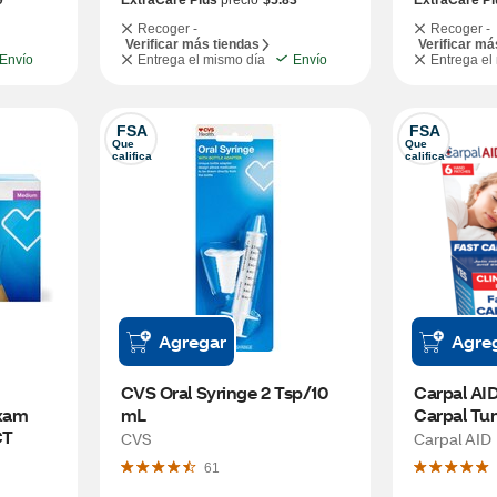
9
ExtraCare Plus
precio
$5.83
ExtraCare Pl
Recoger -
Recoger -
Verificar más tiendas
Verificar má
Envío
Entrega el mismo día
Envío
Entrega el
FSA
FSA
Que 
Que 
califica
califica
Agregar
Agre
CVS Oral Syringe 2 Tsp/10 
Carpal AID 
xam 
mL
Carpal Tun
CT
OZ
CVS
Carpal AID
61