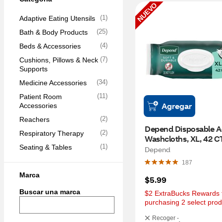
NUEVO
(
1
)
Adaptive Eating Utensils
(
25
)
Bath & Body Products
(
4
)
Beds & Accessories
(
7
)
Cushions, Pillows & Neck 
Supports
(
34
)
Medicine Accessories
(
11
)
Patient Room 
Agregar
Accessories
(
2
)
Reachers
Depend Disposable Ad
(
2
)
Respiratory Therapy
Washcloths, XL, 42 C
(
1
)
Seating & Tables
Depend
187
Marca
$5.99
Buscar una marca
$2 ExtraBucks Rewards f
purchasing 2 select prod
Recoger -