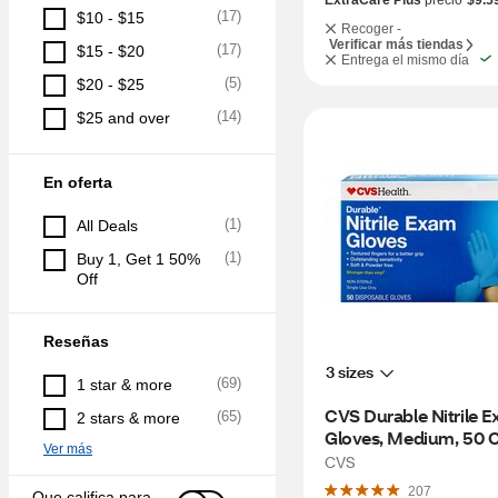
ExtraCare Plus
precio
$9.5
(
17
)
$10 - $15
Recoger -
Verificar más tiendas
(
17
)
$15 - $20
Entrega el mismo día
(
5
)
$20 - $25
(
14
)
$25 and over
En oferta
(
1
)
All Deals
(
1
)
Buy 1, Get 1 50% 
Off
Reseñas
3 sizes
(
69
)
1 star & more
CVS Durable Nitrile E
(
65
)
2 stars & more
Gloves, Medium, 50 
Ver más
CVS
207
Que califica para 