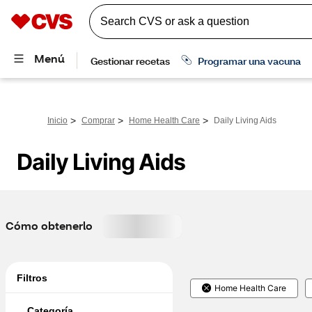
>
>
>
Inicio
Comprar
Home Health Care
Daily Living Aids
Daily Living Aids
Cómo obtenerlo
Filtros
Home Health Care
Categoría