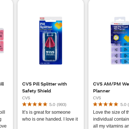
ll
CVS Pill Splitter with
CVS AM/PM Week
Safety Shield
Planner
CVS
CVS
5.0
(
993
)
5.0
ill
It’s is great for someone
Love the size of t
g
who is one handed. I love it
individual containers, i
Love
all my vitamins a