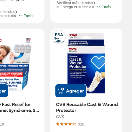
us
precio
$7.91
Verificar más tiendas
Entrega el mismo día
Envío
s tiendas
 mismo día
Envío
FSA
Que 
califica
gar
Agregar
Fast Relief for 
CVS Reusable Cast & Wound 
nel Syndrome, 2 
Protector
CVS
19
328