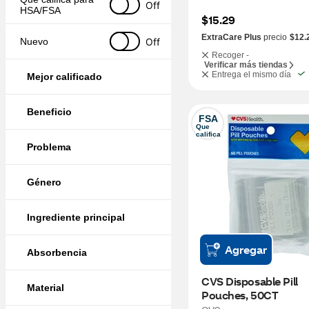
Off
HSA/FSA
$15.29
ExtraCare Plus
precio
$12.
Off
Nuevo
Recoger -
Verificar más tiendas
Entrega el mismo día
Mejor calificado
Beneficio
FSA
Que 
califica
Problema
Género
Ingrediente principal
Agregar
Absorbencia
CVS Disposable Pill 
Material
Pouches, 50CT