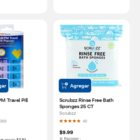
gar
Agregar
Travel Pill 
Scrubzz Rinse Free Bath 
Sponges 25 CT
Scrubzz
300
40
$9.99
Recoger -