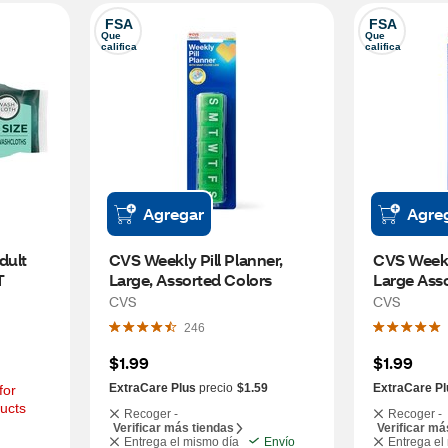
FSA
FSA
Que 
Que 
califica
califica
Agregar
Agre
ult 
CVS Weekly Pill Planner, 
CVS Weekl
T
Large, Assorted Colors
Large Ass
CVS
CVS
246
$1.99
$1.99
ExtraCare Plus
precio
$1.59
ExtraCare Pl
or 
ucts
Recoger -
Recoger -
Verificar más tiendas
Verificar má
Entrega el mismo día
Envío
Entrega el