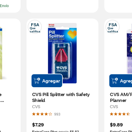
Envío
FSA
FSA
Que 
Que 
califica
califica
Agregar
Agre
 
CVS Pill Splitter with Safety 
CVS AM/PM 
Shield
Planner
CVS
CVS
993
$7.29
$9.89