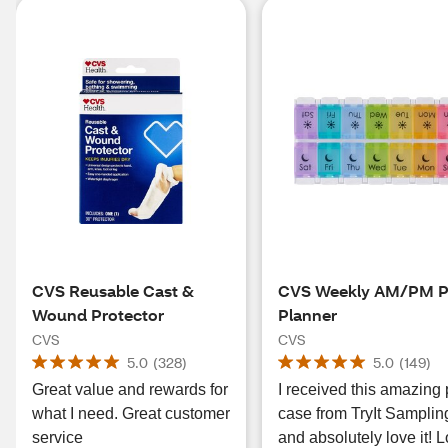
CVS Reusable Cast &
CVS Weekly AM/PM Pi
Wound Protector
Planner
CVS
CVS
5.0
(
328
)
5.0
(
149
)
Great value and rewards for
I received this amazing p
what I need. Great customer
case from TryIt Samplin
service
and absolutely love it! 