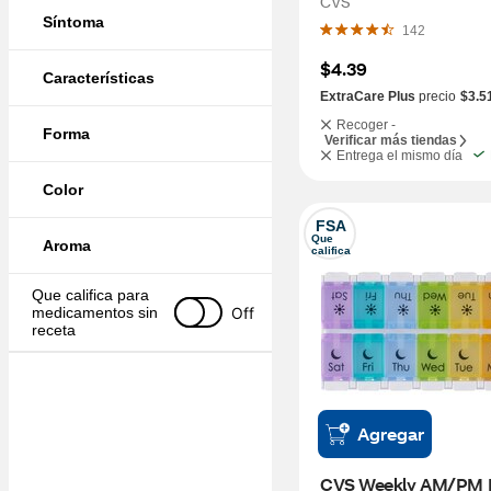
CVS
Síntoma
142
$4.39
Características
ExtraCare Plus
precio
$3.5
Recoger -
Forma
Verificar más tiendas
Entrega el mismo día
Color
FSA
Que 
Aroma
califica
Que califica para 
Off
medicamentos sin 
receta
Agregar
CVS Weekly AM/PM Pi