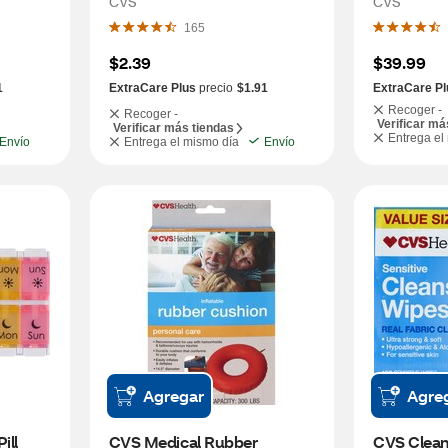
CVS
CVS
165
$2.39
$39.99
1
ExtraCare Plus
precio
$1.91
ExtraCare Pl
Recoger -
Recoger -
Verificar má
Verificar más tiendas
Entrega el
Envío
Entrega el mismo día
Envío
Agregar
Agre
ll 
CVS Medical Rubber 
CVS Cleans