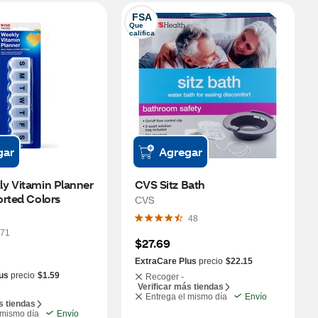
FSA
Que 
califica
gar
Agregar
y Vitamin Planner 
CVS Sitz Bath
orted Colors
CVS
48
71
$27.69
ExtraCare Plus
precio
$22.15
us
precio
$1.59
Recoger -
Verificar más tiendas
Entrega el mismo día
Envío
s tiendas
 mismo día
Envío