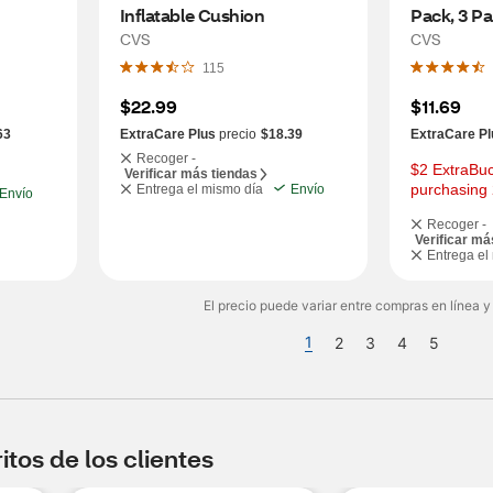
Inflatable Cushion
Pack, 3 P
CVS
CVS
115
$22.99
$11.69
63
ExtraCare Plus
precio
$18.39
ExtraCare Pl
Recoger -
$2 ExtraBuc
Verificar más tiendas
purchasing 
Entrega el mismo día
Envío
Envío
Recoger -
Verificar má
Entrega el
El precio puede variar entre compras en línea y
1
2
3
4
5
tos de los clientes