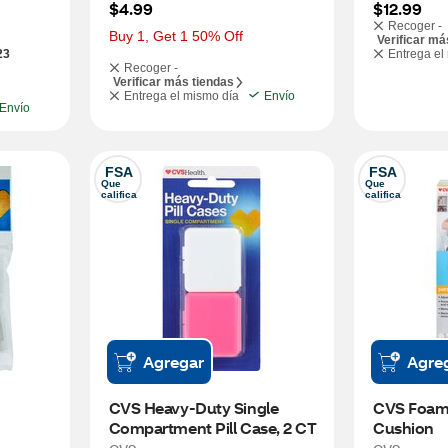
$4.99
$12.99
Recoger -
Buy 1, Get 1 50% Off
Verificar má
23
Entrega el
Recoger -
Verificar más tiendas
Entrega el mismo día
Envío
Envío
FSA
FSA
Que 
Que 
califica
califica
Agregar
Agre
CVS Heavy-Duty Single 
CVS Foam
Compartment Pill Case, 2 CT
Cushion