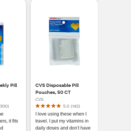
ly Pill
CVS Disposable Pill
Pouches, 50 CT
CVS
(
300
)
5.0
(
142
)
he
I love using these when I
t fits
travel. I put my vitamins in
nd
daily doses and don't have