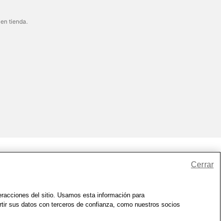
 en tienda.
Cerrar
io
|
Zona de Bienestar
|
© 1999 - 2026 CVS.com
teracciones del sitio. Usamos esta información para
rtir sus datos con terceros de confianza, como nuestros socios