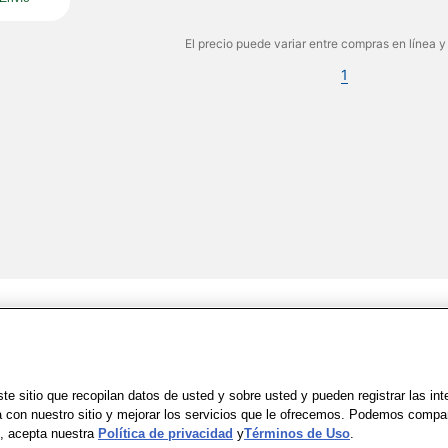
El precio puede variar entre compras en línea y
1
Share Feedback
Uso
|
Accesibilidad
|
Política de Privacidad
|
WA Privacy Policy
|
Mapa del sit
e sitio que recopilan datos de usted y sobre usted y pueden registrar las in
a con nuestro sitio y mejorar los servicios que le ofrecemos. Podemos compa
io, acepta nuestra
Política de privacidad
y
Términos de Uso
.