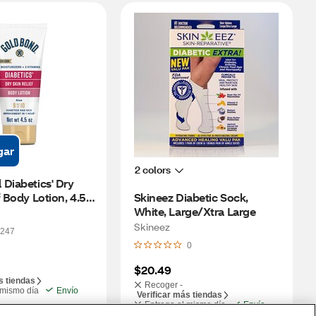
gar
2 colors
Diabetics' Dry 
 Body Lotion, 4.5 
Skineez Diabetic Sock, 
White, Large/Xtra Large
Skineez
247
0
$20.49
s tiendas
Recoger -
 mismo día
Envío
Verificar más tiendas
Entrega el mismo día
Envío