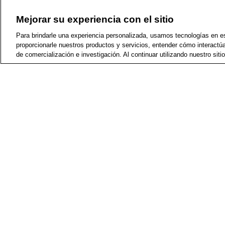
$20 - $25
Mejorar su experiencia con el sitio
Reseñas
Para brindarle una experiencia personalizada, usamos tecnologías en est
proporcionarle nuestros productos y servicios, entender cómo interactú
(
3
)
1 star & more
de comercialización e investigación. Al continuar utilizando nuestro sit
(
3
)
2 stars & more
Ver más
Mejor calificado
Beneficio
Problema
Género
Forma