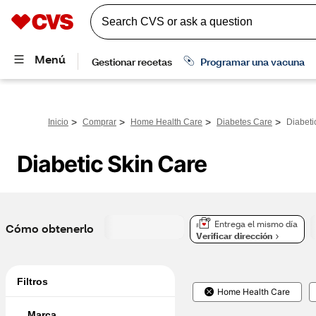
>
>
>
>
Inicio
Comprar
Home Health Care
Diabetes Care
Diabeti
Diabetic Skin Care
Entrega el mismo día
Cómo obtenerlo
Verificar dirección
Filtros
Home Health Care
Marca