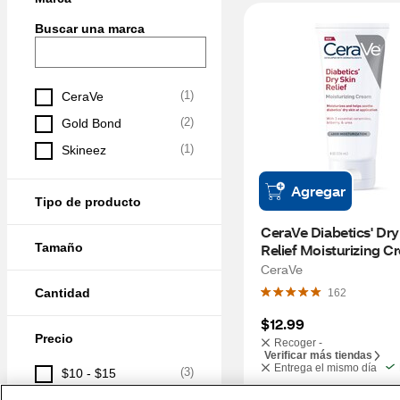
Buscar una marca
(
1
)
CeraVe
(
2
)
Gold Bond
(
1
)
Skineez
Agregar
Tipo de producto
CeraVe Diabetics' Dry 
Tamaño
Relief Moisturizing Cr
OZ
CeraVe
Cantidad
162
$12.99
Precio
Recoger -
Verificar más tiendas
Entrega el mismo día
(
3
)
$10 - $15
(
1
)