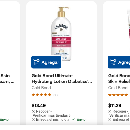
Agregar
Agre
Skin 
Gold Bond Ultimate 
Gold Bond 
eam, 8 
Hydrating Lotion Diabetics' 
Skin Relief
Dry Skin Relief, Moisturizes & 
OZ
Gold Bond
Gold Bond
Soothes, 13 OZ
308
$13.49
$11.29
Recoger -
Recoger -
Verificar más tiendas
Verificar má
Envío
Entrega el mismo día
Envío
Entrega el