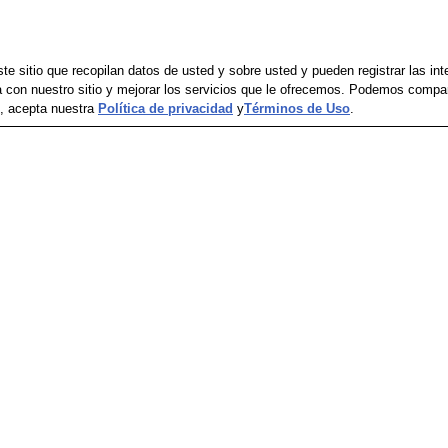
El precio puede variar entre compras en línea y
1
e sitio que recopilan datos de usted y sobre usted y pueden registrar las in
a con nuestro sitio y mejorar los servicios que le ofrecemos. Podemos compa
io, acepta nuestra
Política de privacidad
y
Términos de Uso
.