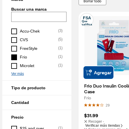
Borrar todo
Buscar una marca
FSA
Que 
califica
(
3
)
Accu-Chek
(
5
)
CVS
(
1
)
FreeStyle
(
1
)
Frio
(
1
)
Microlet
Agregar
Ver más
Frio Duo Insulin Cooli
Tipo de producto
Case
Frio
Cantidad
29
$31.99
Precio
Recoger -
Verificar más tiendas
(
1
)
$25 and over