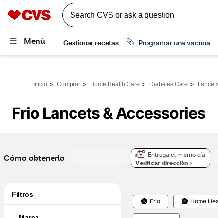
>
>
>
>
Inicio
Comprar
Home Health Care
Diabetes Care
Lancets
Frio Lancets & Accessories
Entrega el mismo día
Cómo obtenerlo
Verificar dirección
Filtros
Frio
Home Hea
Marca