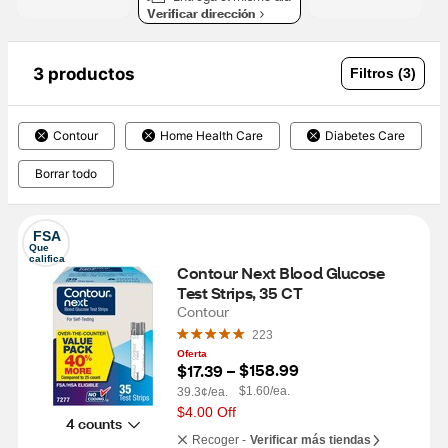
Verificar dirección
3 productos
Filtros (3)
Contour
Home Health Care
Diabetes Care
Borrar todo
FSA
Que 
califica
Contour Next Blood Glucose 
Test Strips, 35 CT
Contour
223
Oferta
$158.99
$17.39
 – 
$1.60/ea.
39.3¢/ea.
$4.00 Off
4 counts
Recoger -
Verificar más tiendas