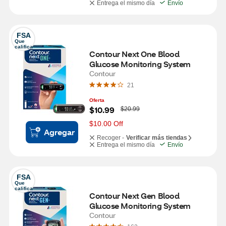
Entrega el mismo día
Envío
FSA
Que 
califica
Contour Next One Blood 
Glucose Monitoring System
Contour
21
Oferta
W
$10.99
$20.99
a
s
$10.00 Off
Agregar
Recoger -
Verificar más tiendas
Entrega el mismo día
Envío
FSA
Que 
califica
Contour Next Gen Blood 
Glucose Monitoring System
Contour