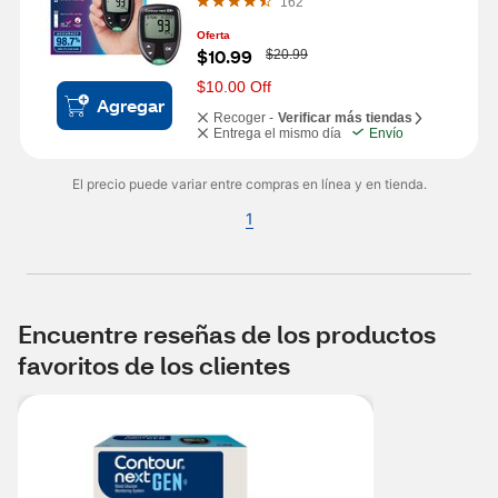
162
Oferta
W
$10.99
$20.99
a
s
$10.00 Off
Agregar
Recoger -
Verificar más tiendas
Entrega el mismo día
Envío
El precio puede variar entre compras en línea y en tienda.
1
Encuentre reseñas de los productos
favoritos de los clientes