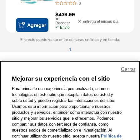
0
$439.99
Entrega el mismo día
Recoger
Agregar
Envío
El precio puede variar entre compras en línea y en tienda.
1
Share Feedback
Cerrar
Mejorar su experiencia con el sitio
1-800-679-9691
|
Contáctenos
|
Términos de Uso
|
Accesibilidad
|
Para brindarle una experiencia personalizada, usamos
tecnologías en este sitio que recopilan datos de usted y
Política de Privacidad
|
WA Privacy Policy
|
Mapa del sitio
|
sobre usted y pueden registrar las interacciones del sitio.
Zona de Bienestar
|
© 1999 - 2026 CVS.com
Usamos esta información para proporcionarle nuestros
productos y servicios, entender cómo interactúa con nuestro
sitio y mejorar los servicios que le ofrecemos. Podemos
compartir sus datos con terceros de confianza, como
nuestros socios de comercialización e investigación. Al
continuar utilizando nuestro sitio, acepta nuestra
Política de