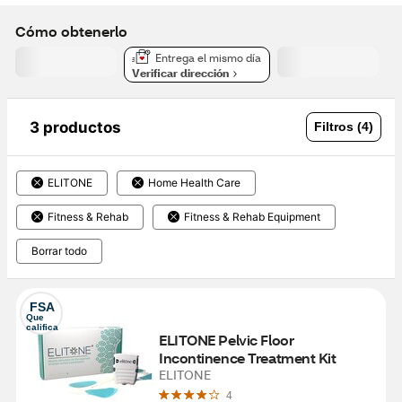
Cómo obtenerlo
Entrega el mismo día
Verificar dirección
3 productos
Filtros (4)
ELITONE
Home Health Care
Fitness & Rehab
Fitness & Rehab Equipment
Borrar todo
FSA
Que 
califica
ELITONE Pelvic Floor 
Incontinence Treatment Kit
ELITONE
4