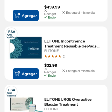
$439.99
Entrega el mismo día
Recoger
Agregar
Envío
FSA
Que 
califica
ELITONE Incontinence 
Treatment Reusable GelPads 
Pack
ELITONE
2
$32.99
Entrega el mismo día
Recoger
Agregar
Envío
FSA
Que 
califica
ELITONE URGE Overactive 
Bladder Treatment
ELITONE