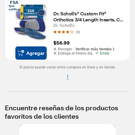
FSA
Que 
califica
Dr. Scholl’s® Custom Fit® 
Orthotics 3/4 Length Inserts, CF 
310, Insoles Fit Men & Womens 
Dr. Scholl's
Shoes
89
$56.99
Recoger -
Verificar más tiendas
Agregar
Entrega el mismo día
Envío
El precio puede variar entre compras en línea y en tienda.
1
Encuentre reseñas de los productos
favoritos de los clientes