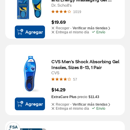
Insoles, Size 6-10, 1 pair
Dr. Scholl's
1019
$19.69
Recoger -
Verificar más tiendas
Agregar
Entrega el mismo día
Envío
CVS Men's Shock Absorbing Gel 
Insoles, Sizes 8-13, 1 Pair
CVS
57
$14.29
ExtraCare Plus
precio
$11.43
Agregar
Recoger -
Verificar más tiendas
Entrega el mismo día
Envío
FSA