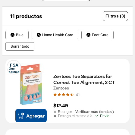
11 productos
Filtros (3)
Blue
Home Health Care
Foot Care
Borrar todo
FSA
Que 
califica
Zentoes Toe Separators for 
Correct Toe Alignment, 2 CT
Zentoes
41
$12.49
Recoger -
Verificar más tiendas
Agregar
Entrega el mismo día
Envío