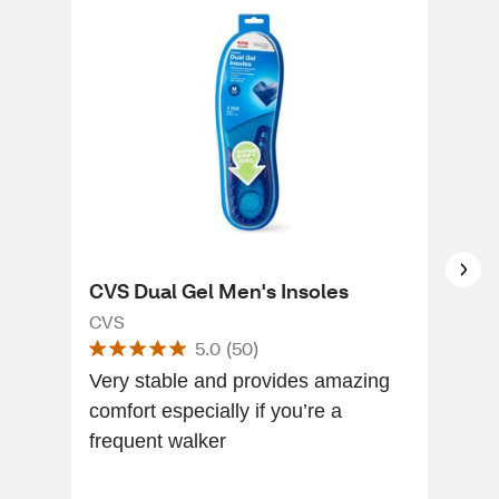
CVS Dual Gel Men's Insoles
Dr.
3/4
CVS
5.0
(
50
)
Ins
Dr. 
Very stable and provides amazing
comfort especially if you’re a
Gre
frequent walker
rec