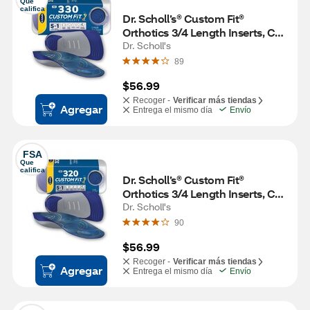
Que 
califica
Dr. Scholl’s® Custom Fit® 
Orthotics 3/4 Length Inserts, CF 
330, Insoles Fit Men & Womens 
Dr. Scholl's
Shoes
89
$56.99
Recoger -
Verificar más tiendas
Agregar
Entrega el mismo día
Envío
FSA
Que 
califica
Dr. Scholl’s® Custom Fit® 
Orthotics 3/4 Length Inserts, CF 
320, Insoles Fit Men & Womens 
Dr. Scholl's
Shoes
90
$56.99
Recoger -
Verificar más tiendas
Agregar
Entrega el mismo día
Envío