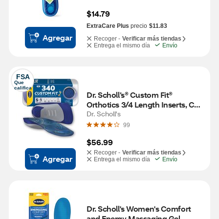
$14.79
ExtraCare Plus
precio
$11.83
Agregar
Recoger -
Verificar más tiendas
Entrega el mismo día
Envío
FSA
Que 
califica
Dr. Scholl’s® Custom Fit® 
Orthotics 3/4 Length Inserts, CF 
340, Insoles Fit Men & Womens 
Dr. Scholl's
Shoes
99
$56.99
Recoger -
Verificar más tiendas
Agregar
Entrega el mismo día
Envío
Dr. Scholl's Women's Comfort 
and Energy Massaging Gel 