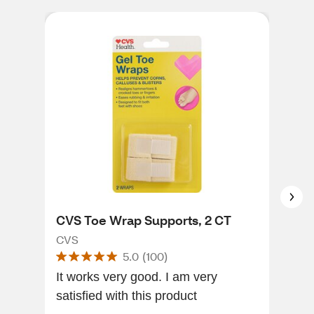
CVS Toe Wrap Supports, 2 CT
CVS
Pro
CVS
5.0
(
100
)
CVS
It works very good. I am very
satisfied with this product
It i