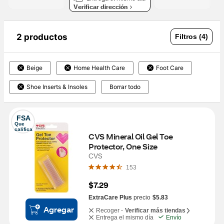
Verificar dirección
2 productos
Filtros (4)
Beige
Home Health Care
Foot Care
Shoe Inserts & Insoles
Borrar todo
FSA
Que 
califica
CVS Mineral Oil Gel Toe 
Protector, One Size
CVS
153
$7.29
ExtraCare Plus
precio
$5.83
Agregar
Recoger -
Verificar más tiendas
Entrega el mismo día
Envío