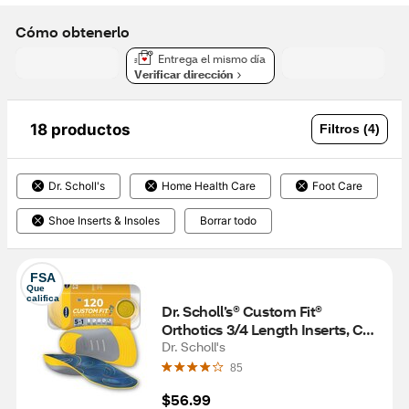
Cómo obtenerlo
Entrega el mismo día
Verificar dirección
18 productos
Filtros (4)
Dr. Scholl's
Home Health Care
Foot Care
Shoe Inserts & Insoles
Borrar todo
FSA
Que 
califica
Dr. Scholl’s® Custom Fit® 
Orthotics 3/4 Length Inserts, CF 
120, Insoles Fit Men & Womens 
Dr. Scholl's
Shoes
85
$56.99