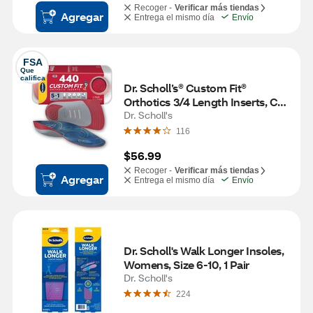
Recoger -
Verificar más tiendas
Agregar
Entrega el mismo día
Envío
FSA
Que 
califica
Dr. Scholl’s® Custom Fit® 
Orthotics 3/4 Length Inserts, CF 
440, Insoles Fit Men & Womens 
Dr. Scholl's
Shoes
116
$56.99
Recoger -
Verificar más tiendas
Agregar
Entrega el mismo día
Envío
Dr. Scholl's Walk Longer Insoles, 
Womens, Size 6-10, 1 Pair
Dr. Scholl's
224