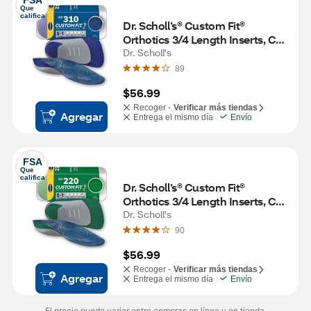
FSA
Que 
califica
Dr. Scholl’s® Custom Fit® 
Orthotics 3/4 Length Inserts, CF 
310, Insoles Fit Men & Womens 
Dr. Scholl's
Shoes
89
$56.99
Recoger -
Verificar más tiendas
Agregar
Entrega el mismo día
Envío
FSA
Que 
califica
Dr. Scholl’s® Custom Fit® 
Orthotics 3/4 Length Inserts, CF 
220, Insoles Fit Men & Womens 
Dr. Scholl's
Shoes
90
$56.99
Recoger -
Verificar más tiendas
Agregar
Entrega el mismo día
Envío
El precio puede variar entre compras en línea y en tienda.