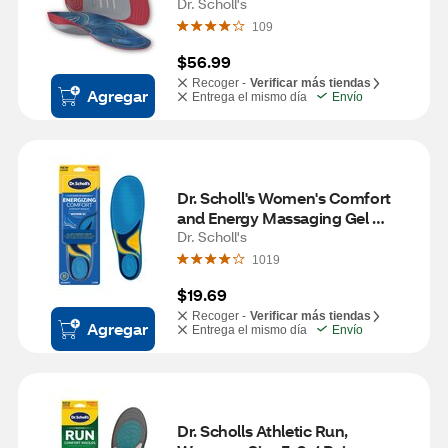
410, Insoles Fit Men & Womens 
Dr. Scholl's
Shoes
109
$56.99
Recoger -
Verificar más tiendas
Agregar
Entrega el mismo día
Envío
Dr. Scholl's Women's Comfort 
and Energy Massaging Gel 
Insoles, Size 6-10, 1 pair
Dr. Scholl's
1019
$19.69
Recoger -
Verificar más tiendas
Agregar
Entrega el mismo día
Envío
Dr. Scholls Athletic Run, 