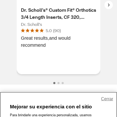
Dr. Scholl’s® Custom Fit® Orthotics
Dr.
3/4 Length Inserts, CF 320,
3/4
Insoles Fit Men & Womens Shoes
Ins
Dr. Scholl's
Dr. 
5.0
(
90
)
Great results,and would
I wo
recommend
tell
Scho
pro
wo..
Share Feedback
Cerrar
Mejorar su experiencia con el sitio
1-800-679-9691
|
Contáctenos
|
Términos de Uso
|
Accesibilidad
|
Para brindarle una experiencia personalizada, usamos