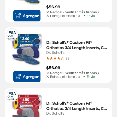
$56.99
Recoger -
Verificar más tiendas
Agregar
Entrega el mismo día
Envío
FSA
Que 
califica
Dr. Scholl’s® Custom Fit® 
Orthotics 3/4 Length Inserts, CF 
340, Insoles Fit Men & Womens 
Dr. Scholl's
Shoes
99
$56.99
Recoger -
Verificar más tiendas
Agregar
Entrega el mismo día
Envío
FSA
Que 
califica
Dr. Scholl’s® Custom Fit® 
Orthotics 3/4 Length Inserts, CF 
430, Insoles Fit Men & Womens 
Dr. Scholl's