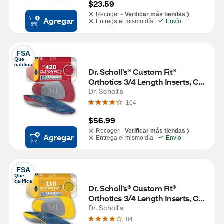
$23.59
Recoger -
Verificar más tiendas
Agregar
Entrega el mismo día
Envío
FSA
Que 
califica
Dr. Scholl’s® Custom Fit® 
Orthotics 3/4 Length Inserts, CF 
420, Insoles Fit Men & Womens 
Dr. Scholl's
Shoes
104
$56.99
Recoger -
Verificar más tiendas
Agregar
Entrega el mismo día
Envío
FSA
Que 
califica
Dr. Scholl’s® Custom Fit® 
Orthotics 3/4 Length Inserts, CF 
110, Insoles Fit Men & Womens 
Dr. Scholl's
Shoes
84