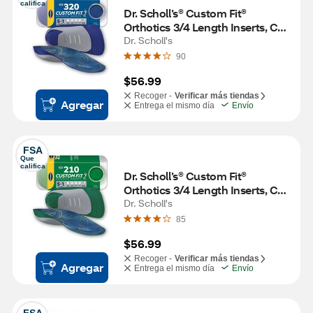
califica
Dr. Scholl’s® Custom Fit® 
Orthotics 3/4 Length Inserts, CF 
320, Insoles Fit Men & Womens 
Dr. Scholl's
Shoes
90
$56.99
Recoger -
Verificar más tiendas
Agregar
Entrega el mismo día
Envío
FSA
Que 
califica
Dr. Scholl’s® Custom Fit® 
Orthotics 3/4 Length Inserts, CF 
210, Insoles Fit Men & Womens 
Dr. Scholl's
Shoes
85
$56.99
Recoger -
Verificar más tiendas
Agregar
Entrega el mismo día
Envío