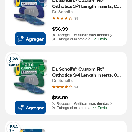
Dr. Scholl’s® Custom Fit® 
Orthotics 3/4 Length Inserts, CF 
330, Insoles Fit Men & Womens 
Dr. Scholl's
Shoes
89
$56.99
Recoger -
Verificar más tiendas
Agregar
Entrega el mismo día
Envío
FSA
Que 
califica
Dr. Scholl’s® Custom Fit® 
Orthotics 3/4 Length Inserts, CF 
230, Insoles Fit Men & Womens 
Dr. Scholl's
Shoes
94
$56.99
Recoger -
Verificar más tiendas
Agregar
Entrega el mismo día
Envío
FSA
Que 