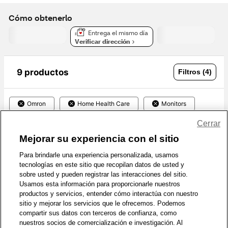
Cómo obtenerlo
Entrega el mismo día
Verificar dirección
9 productos
Filtros (4)
Omron
Home Health Care
Monitors
Blood Pressure Monitors
Borrar todo
Cerrar
Mejorar su experiencia con el sitio
FSA
Para brindarle una experiencia personalizada, usamos
Que 
tecnologías en este sitio que recopilan datos de usted y
califica
Omron 10 Series Wireless Upper 
sobre usted y pueden registrar las interacciones del sitio.
Arm Blood Pressure Monitor w/ 
Usamos esta información para proporcionarle nuestros
Side-by-Side LCD Comparison
Omron
productos y servicios, entender cómo interactúa con nuestro
sitio y mejorar los servicios que le ofrecemos. Podemos
169
compartir sus datos con terceros de confianza, como
$100.99
nuestros socios de comercialización e investigación. Al