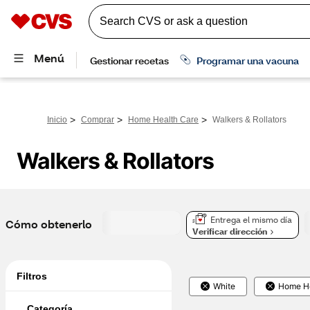
>
>
>
Inicio
Comprar
Home Health Care
Walkers & Rollators
Walkers & Rollators
Entrega el mismo día
Cómo obtenerlo
Verificar dirección
Filtros
White
Home He
Categoría