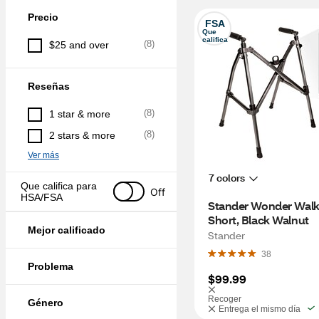
Precio
FSA
Que 
califica
(
8
)
$25 and over
Reseñas
(
8
)
1 star & more
(
8
)
2 stars & more
Ver más
7 colors
Que califica para 
Off
HSA/FSA
Stander Wonder Walker
Short, Black Walnut
Mejor calificado
Stander
38
Problema
$99.99
Recoger
Género
Entrega el mismo día