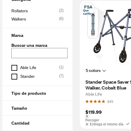
FSA
(
2
)
Rollators
Que 
califica
(
6
)
Walkers
Marca
Buscar una marca
(
1
)
Able Life
5 colors
(
7
)
Stander
Stander Space Saver S
Walker, Cobalt Blue
Tipo de producto
Able Life
845
Tamaño
$119.99
Recoger
Cantidad
Entrega el mismo día