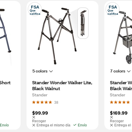
FSA
FSA
Que 
Que 
califica
califica
5 colors
7 colors
hort 
Stander Wonder Walker Lite, 
Stander Wo
Black Walnut
Black Wal
Stander
Stander
38
$99.99
$169.99
Recoger
Recoger
Envío
Entrega el mismo día
Envío
Entrega el