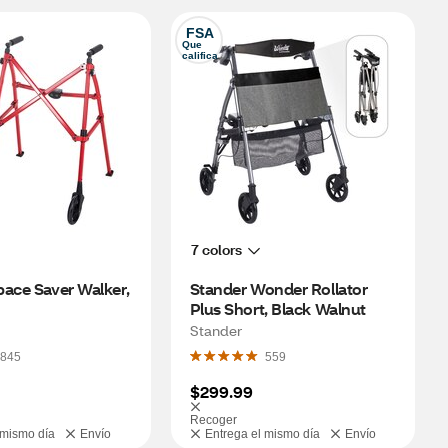
FSA
Que 
califica
7 colors
ace Saver Walker, 
Stander Wonder Rollator 
d 
Plus Short, Black Walnut
Stander
845
559
$299.99
Recoger
 mismo día
Envío
Entrega el mismo día
Envío