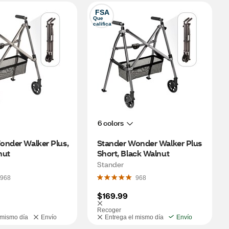
FSA
Que 
califica
6 colors
nder Walker Plus, 
Stander Wonder Walker Plus 
nut
Short, Black Walnut
Stander
968
968
$169.99
Recoger
 mismo día
Envío
Entrega el mismo día
Envío