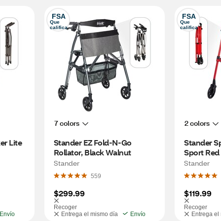
FSA
FSA
Que 
Que 
califica
califica
7 colors
2 colors
 Lite 
Stander EZ Fold-N-Go 
Stander Sp
Rollator, Black Walnut
Sport Re
Stander
Stander
559
$299.99
$119.99
Recoger
Recoger
Envío
Entrega el mismo día
Envío
Entrega el